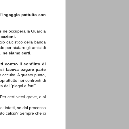
ll'ingaggio pattuito con
 se ne occuperà la Guardia
icazioni.
La sentenza di
SEP
gio calcistico della banda
Cassazione su Moggi
11
e per aiutare gli amici di
Dal sito della Corte di
, ne siamo certi.
Cassazione:
ti contro il conflitto di
"In Italia la Corte Suprema di
e
si faceva pagare parte
Cassazione è al vertice della
giurisdizione ordinaria; tra le
ne occulto. A questo punto,
principali funzioni che le sono
oprattutto nei confronti di
attribuite dalla legge fondamentale
a del "piagni e fotti".
sull'ordinamento giudiziario del 30
gennaio 1941 n. 12 (art. 65) vi è
quella di assicurare "l'esatta
er certi versi grave, e al
osservanza e l'uniforme
interpretazione della legge, l'unità
: infatti, se dal processo
del diritto oggettivo nazionale, il
rispetto dei limiti delle diverse
esto calcio? Sempre che ci
giurisdizioni".