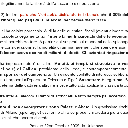
importantissimi punti per la
illegittimamente la libertà dell'attaccante ex nerazzurro.
Nonostante il gol fortunoso del
qualificazione e mettendosi alle
Chievo, la sensazione netta è che
spalle le brutte prestazioni del
la matassa sia molto, molto lunga
campionato. Dopo un primo tempo
pare che Vieri abbia dichiarato in Tribunale
2) Inoltre,
che
il 30% de
e difficile da sbrogliare.
di sofferenza gli uomini di Allegri
l'Inter glielo pagava la Telecom
"per pagare meno tasse"
.
hanno saputo reagire al gol
fortunoso (e non molto regolare)
segnato dagli inglesi e a portare a
i ha colpito parecchio. Al di là delle questioni fiscali (eventualmente
casa il bottino intero.
l'assoluta organicità tra l'Inter e la multinazionale delle telecomun
he si potrebbero fare. A partire dai sospetti sui mandanti dello spionag
on le considerazioni sulla moralità di un management che spende e spand
elecom aveva decine di miliardi di debiti
.
Gli azionisti ringraziano
i ha impressionato è un altro.
Moratti, ai tempi, si stracciava le ves
del sole) di Galliani
presidente della Lega, e contemporaneament
ain sponsor del campionato
. Un evidente conflitto di interessi, sebbe
ano i rapporti all'epoca tra Telecom e Figc?
Sospettare è legittimo
. S
 eterna della cattiveria altrui, e invece zitto zitto applica la classica tattic
 delle operazioni di calciomercato, oltre che sulle liste Uefa e serie A (e
a Inter e Telecom ai tempi di Tronchetti è fatto sempre più accertato. P
abbiamo già pubblicato un pezzo dedicato pochi giorni fa. Ricordiamo che
o.
) dei 12 giocatori usciti nella sessione di calciomercato sono italiani, e
finta di non accorgersene sono Palazzi e Abete.
Un gravissimo rischio
i giocatori arrivati.
 o di Milano (spionaggio) usciranno altre sorprese, chi crederà più a qu
 esclusi, che ancora ci crede.
Postato
22nd October 2009
da Unknown
osta all'Olimpico. Una squadra che per i primi 75 minuti non ha