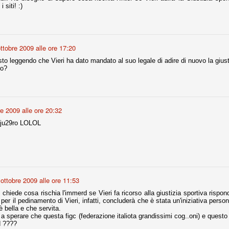
i siti! :)
fitte)
ttobre 2009 alle ore 17:20
s - Lazio 2-0
percoppa italiana, diventando così la squadra più titolata in Italia in
sto leggendo che Vieri ha dato mandato al suo legale di adire di nuovo la giust
 il Milan (a meno di classifiche e tabelle "galliane"), fermo a quota 6.
ro?
e i bianconeri a trovare una certa unità dopo le prime deludenti
re 2009 alle ore 20:32
no, non è una barzelletta. O forse sì, fate voi, ma non fa ridere. Ci
 ju29ro LOLOL
, non è una storiaccia legata alla ex Jugoslavia. Dicevamo che ci sono
a età (29 anni), e sono fisicamente simili, entrambi grandi e grossi.
uropee, e tutti e due sono appena arrivati a giocare in Italia. Il
one
 ottobre 2009 alle ore 11:53
licate finora sono le motivazioni del giudizio di Cassazione relativo a
vano scelto di farsi giudicare con il rito abbreviato.
e chiede cosa rischia l'immerd se Vieri fa ricorso alla giustizia sportiva rispond
per il pedinamento di Vieri, infatti, concluderà che è stata un'iniziativa perso
o, e quindi non le commenteremo, le considerazioni (di parte)
è bella e che servita.
prese dalla maggior parte dei media (chissà perché...), come fossero
 a sperare che questa figc (federazione italiota grandissimi cog..oni) e quest
d ????