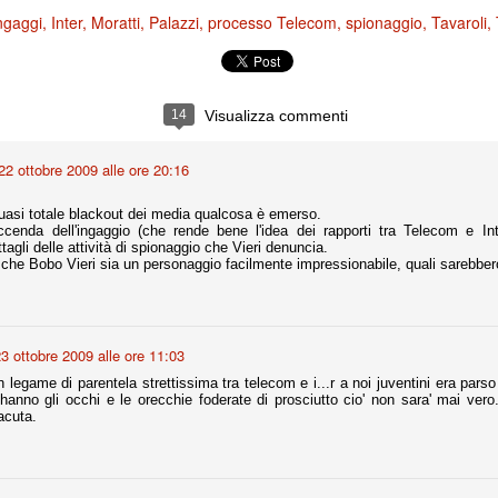
ce solo a 10 minuti dalla fine, dopo essere rimasta in 10 uomini.
ngaggi
Inter
Moratti
Palazzi
processo Telecom
spionaggio
Tavaroli
no regalato un'urna non facile alle italiane, specialmente alla Juventus,
 girone forse più avvincente:
14
Visualizza commenti
 Shakhtar Donetsk (Ucr), Malmoe (Sve)
22 ottobre 2009 alle ore 20:16
ter Utd (Ing), Cska Mosca (Rus), Wolfsburg (Ger).
 (Spa), Galatasaray (Tur), Astana (Kaz).
quasi totale blackout dei media qualcosa è emerso.
accenda dell'ingaggio (che rende bene l'idea dei rapporti tra Telecom e In
tagli delle attività di spionaggio che Vieri denuncia.
he Bobo Vieri sia un personaggio facilmente impressionabile, quali sarebbero 
izzico di sfortuna. Partita sbagliata come impostazione, a cominciare
e con la gestione della stessa. Può succedere. Oggi anche Allegri ha
 lo abbia capito. Quindi, niente drammi e vediamo di imparare in
passo falso, o c'è qualcosa di più?
3 ottobre 2009 alle ore 11:03
 legame di parentela strettissima tra telecom e i...r a noi juventini era parso
he hanno gli occhi e le orecchie foderate di prosciutto cio' non sara' mai ver
 acuta.
i
ositivo della sentenza di primo grado del processo sportivo
mmesse.