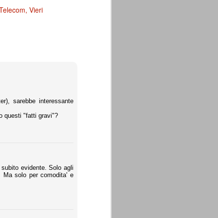
Telecom
Vieri
ter), sarebbe interessante
questi "fatti gravi"?
 subito evidente. Solo agli
o. Ma solo per comodita' e