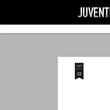
AD IMPOSSIBIL
SEP
19
Ad impossibilìa nemo tenetur. Per
significa che nessuno è tenuto a 
Ed infatti, per chi ricorda le convulse gi
OCT
davvero impresa impossibile quella di mod
erano abbattuti sulla Juventus.
22
PER UNA VERITÀ
SEP
STORICA
19
Cari amici, l'avventura che
abbiamo iniziato il 5 maggio 2007