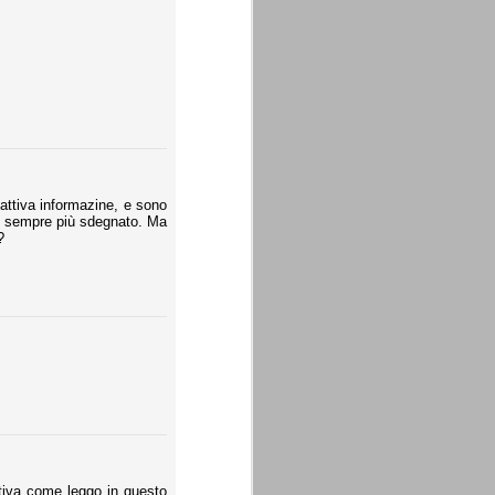
attiva informazine, e sono
nto sempre più sdegnato. Ma
?
rtiva come leggo in questo