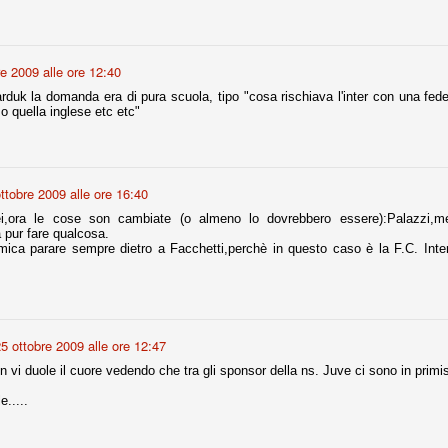
r quello che è: un allenamento in vista della stagione, una ghiotta
tere preziosi minuti nelle gambe. E chi sabato era allo stadio a San
re 2009 alle ore 12:40
e.
rduk la domanda era di pura scuola, tipo "cosa rischiava l'inter con una f
o quella inglese etc etc"
e A
e delle liste.
ttobre 2009 alle ore 16:40
i,ora le cose son cambiate (o almeno lo dovrebbero essere):Palazzi,m
 pur fare qualcosa.
nua di ammortamento + ingaggio lordo annuo. La somma della potenza
mica parare sempre dietro a Facchetti,perchè in questo caso è la F.C. Inte
perare il 70 % del fatturato al netto delle plusvalenze (vedi regole del
del fatturato 2014/15, che dovrebbe comunque essere intorno ai 320
o 2015/16, esercizio appena iniziato.
5 ottobre 2009 alle ore 12:47
 vi duole il cuore vedendo che tra gli sponsor della ns. Juve ci sono in pri
mercato si valuta alla fine, a inizio settembre. Fermo restando che poi
glio, sono già arrivati Rugani, Dybala, Khedira, Mandzukic, Neto, Zaza.
e.....
ez, Ogbonna, forse Vidal. Il mercato i nostri dirigenti hanno dimostrato
o fare meglio di noi tifosi.