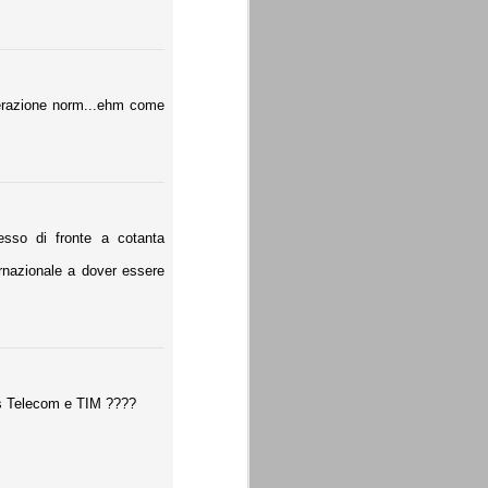
ederazione norm...ehm come
esso di fronte a cotanta
rnazionale a dover essere
mis Telecom e TIM ????