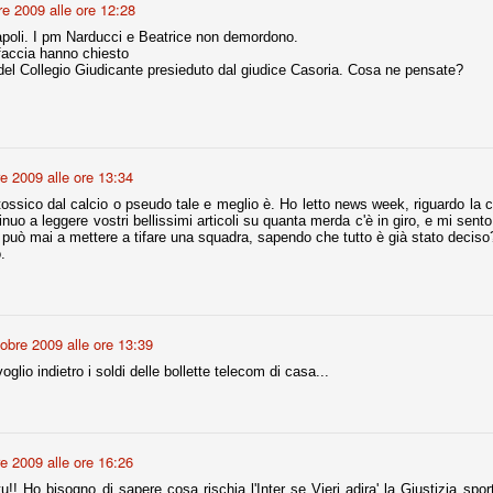
re 2009 alle ore 12:28
la polemica sviluppatasi in questi giorni, soprattutto fra tifosi
io che ognuno tiri l'acqua al suo mulino e difenda strenuamente il
poli. I pm Narducci e Beatrice non demordono.
 presenza o dell'assenza di prove. Ci interessa invece altro.
 faccia hanno chiesto
 del Collegio Giudicante presieduto dal giudice Casoria. Cosa ne pensate?
Teramo, l'ingiustizia sportiva
UG
17
Nei giorni scorsi abbiamo ricevuto alcuni messaggi di amici
teramani, che ci chiedevano spazio per la loro vicenda, al limite
ll'incredibile. Ce ne occupiamo volentieri.
re 2009 alle ore 13:34
po le incongruenze emerse negli scorsi anni nello scandalo del
alcioscommesse, con le assurde accuse a Pepe e Bonucci, e la
tossico dal calcio o pseudo tale e meglio è. Ho letto news week, riguardo la c
radossale situazione di Conte, oltre ai tanti altri tirati in ballo solo da
nuo a leggere vostri bellissimi articoli su quanta merda c'è in giro, e mi se
stimonianze di terze parti (senza riscontri oggettivi), ora si punta il dito
 può mai a mettere a tifare una squadra, sapendo che tutto è già stato deciso
ntro il Teramo.
.
tobre 2009 alle ore 13:39
ta
-Marotta ha conseguito il suo ottavo successo nelle 19 competizioni
glio indietro i soldi delle bollette telecom di casa...
torie e tre secondi posti in 19 competizioni: risultati impressionanti, da
guida, negli ultimi 13 mesi, sono stati ottenuti (in 5 competizioni) 3
re 2009 alle ore 16:26
u!! Ho bisogno di sapere cosa rischia l'Inter se Vieri adira' la Giustizia spo