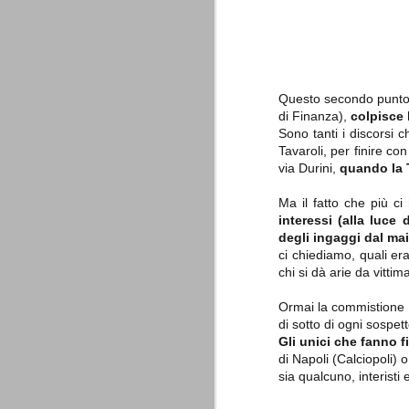
è finita.
Quando abbiamo messo on line
questo sito la nostra squadra del
cuore stava vivendo il suo periodo
più buio, annichilita nel suo
prestigio e guidata in modo da non
dare molte speranze di un futuro
Questo secondo punto c
migliore.
di Finanza),
colpisce 
Sono tanti i discorsi c
Tavaroli, per finire c
via Durini,
quando la T
Ma il fatto che più c
interessi (alla luce 
degli ingaggi dal m
ci chiediamo, quali er
chi si dà arie da vittima
La Juve meno italiana
SEP
8
Sulle implicazioni anche finanziarie
Ormai la commistione tr
relativi criteri di compilazione), 
di sotto di ogni sospett
7 (alcuni dei quali utilizzati poco o nulla
Gli unici che fanno 
che sono italiani invece solo 2 dei 10 nuov
di Napoli (Calciopoli)
sia qualcuno, interisti
Roma - Juventus 2-1
AUG
30
La Juventus rimedia una sonora bat