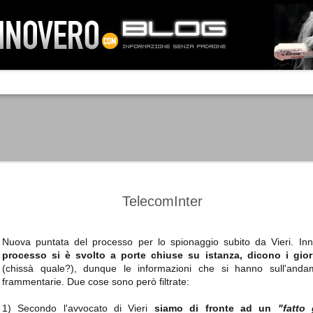
IA NEMO TENETUR
Mass-media feroci, sentimento popola
processo. Una vera e propria mattanza
veniva travolto, annichilito dal furore
 chi conosce il latino, questa frase
che, fin dai primi attimi, sembrò a se
fare imprese impossibili.
Un gruppo di persone, spronato dalla r
ornate dell’estate 2006, sembrava
lavorare sul web per cercare di argin
ificare il corso degli eventi che si
condannando irreversibilmente.
TelecomInter
Nuova puntata del processo per lo spionaggio subito da Vieri. In
processo si è svolto a porte chiuse su istanza, dicono i giorn
Manchester City -
Juventus - Chievo 1-1
SEP
SEP
(chissà quale?), dunque le informazioni che si hanno sull'anda
Juventus 1-2
15
12
La Juventus esce con un
frammentarie. Due cose sono però filtrate:
misero punto dallo Juventus
La Juventus trionfa a
Stadium, accentuando una crisi
Manchester conquistandosi tre
1) Secondo l'avvocato di Vieri
siamo di fronte ad un
"fatto 
che sembra non avere fine.