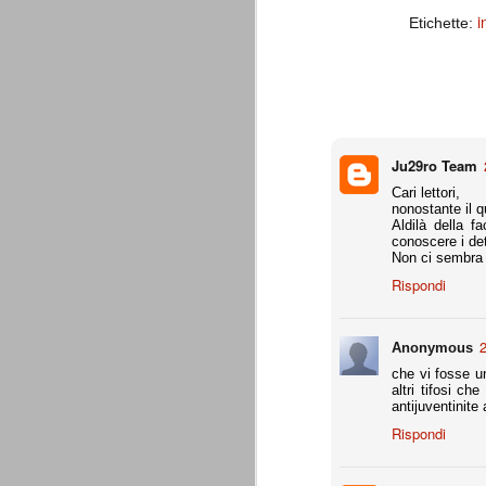
combinato un granché, ritrova la lu
i
Etichette:
Champions League 2015/16
AUG
28
I sorteggi di giovedì 27 Agosto han
che, a detta di tutti, è capitata nel
Gruppo A: Psg (Fra), Real Madrid (Spa),
Ju29ro Team
Gruppo B: Psv Eindhoven (Ola), Manches
Cari lettori,
Gruppo C: Benfica (Por), Atletico Madrid
nonostante il 
Aldilà della f
conoscere i det
Juventus - Udinese 0-1
AUG
Non ci sembra c
23
Sconfitta meritata, anche con un p
Rispondi
dalle scelte iniziali per continuar
sbagliato davvero molto. Siamo certi che
fretta. Che ne pensate voi? Un semplice 
2
Anonymous
Nel frattempo, le nostre pagelle:
che vi fosse un
Buffon s.v.
altri tifosi c
antijuventinite
La legge è disuguale per tutt
AUG
Rispondi
20
È di oggi la pubblicazione del disp
sull'ennesimo ramo del calciosco