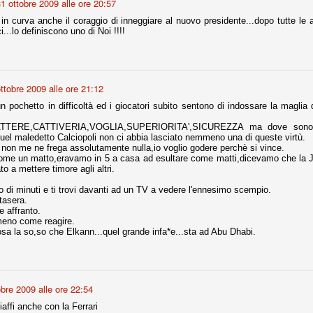
1 ottobre 2009 alle ore 20:57
in curva anche il coraggio di inneggiare al nuovo presidente...dopo tutte l
...lo definiscono uno di Noi !!!!
r quello che è: un allenamento in vista della stagione, una ghiotta
tere preziosi minuti nelle gambe. E chi sabato era allo stadio a San
e.
ttobre 2009 alle ore 21:12
e A
e delle liste.
n pochetto in difficoltà ed i giocatori subito sentono di indossare la maglia 
TTERE,CATTIVERIA,VOGLIA,SUPERIORITA',SICUREZZA ma dove sono?d
quel maledetto Calciopoli non ci abbia lasciato nemmeno una di queste virtù.
 non me ne frega assolutamente nulla,io voglio godere perchè si vince.
ome un matto,eravamo in 5 a casa ad esultare come matti,dicevamo che la 
nua di ammortamento + ingaggio lordo annuo. La somma della potenza
o a mettere timore agli altri.
perare il 70 % del fatturato al netto delle plusvalenze (vedi regole del
 di minuti e ti trovi davanti ad un TV a vedere l'ennesimo scempio.
tasera.
del fatturato 2014/15, che dovrebbe comunque essere intorno ai 320
 affranto.
o 2015/16, esercizio appena iniziato.
eno come reagire.
osa la so,so che Elkann...quel grande infa*e...sta ad Abu Dhabi.
mercato si valuta alla fine, a inizio settembre. Fermo restando che poi
glio, sono già arrivati Rugani, Dybala, Khedira, Mandzukic, Neto, Zaza.
ez, Ogbonna, forse Vidal. Il mercato i nostri dirigenti hanno dimostrato
obre 2009 alle ore 22:54
o fare meglio di noi tifosi.
affi anche con la Ferrari