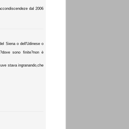
e accondiscendeze dal 2006
del Siena o dell'Udinese o
ove sono finite?non è
Juve stava ingranando,che