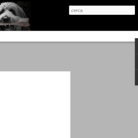
re, condanne scritte prima di ogni
, e chi provava a cantare fuori dal coro
 giustizialista innescato da una indagine
nso unico.
abbia e dalla passione, si ritrovò a
are quell’onda mediatica che ci stava