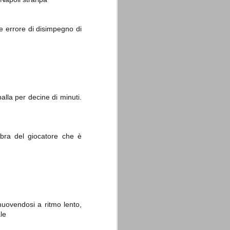
e errore di disimpegno di
lla per decine di minuti.
mbra del giocatore che è
muovendosi a ritmo lento,
le