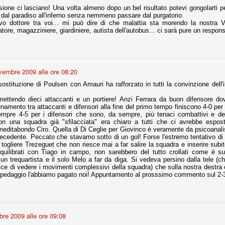
sione ci lasciano! Una volta almeno dopo un bel risultato potevi gongolarti pe
i dal paradiso all'inferno senza nemmeno passare dal purgatorio.
vo dottore tra voi... mi può dire di che malattia sta morendo la nostra 
natore, magazziniere, giardiniere, autista dell'autobus... ci sarà pure un respons
Comproprietà - Capitolo finale
UN
18
Finita un'altra stagione di trionfi, è tempo ora per la Juve di
mettersi tutto alle spalle e di organizzare il mercato per la
rossima stagione.
vembre 2009 alle ore 08:20
e anni fa il calcio italiano ha deciso di adeguarsi al resto d’Europa e
 estinguere definitivamente la pratica delle comproprietà. Per
ostituzione di Poulsen con Amauri ha rafforzato in tutti la convinzione dell'i
evolare le società, la FIGC aveva dato inizialmente un anno di tempo,
lvo poi decidere di concedere una proroga fino a giugno 2015.
ettendo dieci attaccanti e un portiere! Anzi Ferrara da buon difensore d
llenamento tra attaccanti e difensori alla fine del primo tempo finiscono 4-0 per 
sempre 4-5 per i difensori che sono, da sempre, più tenaci combattivi e de
on una squadra già "sfilacciata" era chiaro a tutti che ci avrebbe espos
 meditabondo Ciro. Quella di Di Ceglie per Giovinco è veramente da psicoanali
ecedente. Peccato che stavamo sotto di un gol! Forse l'estremo tentativo di e
rdinaria
-2 togliere Trezeguet che non riesce mai a far salire la squadra e inserire subit
 squilibrati con Tiago in campo, non sarebbero del tutto crollati come è
mo orgogliosi di un gruppo (società, dirigenti, staff tecnico, squadra)
n trequartista e il solo Melo a far da diga. Si vedeva persino dalla tele (ch
spacciato. Una squadra che ha saputo cambiare guida tecnica, staff,
e di vedere i movimenti complessivi della squadra) che sulla nostra destra c
li di gioco, interpreti, mentalità in campo... riproponendosi sempre e
 pedaggio l'abbiamo pagato noi! Appuntamento al prosssimo commento sul 2-3-
2014/15:
 ai rigori).
re 2009 alle ore 09:08