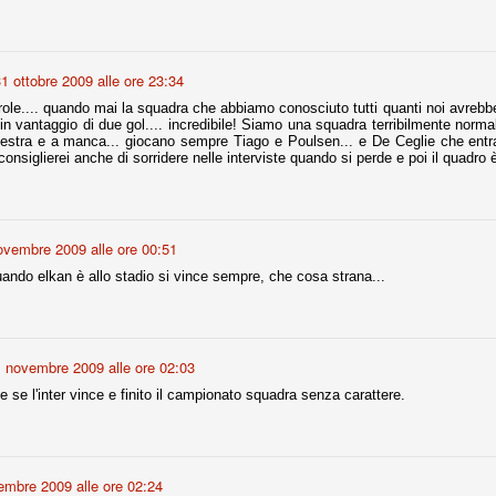
nni uno fra i maggiori talenti del calcio italiano della sua generazione,
 bravo nell'anticipo, bravo in marcatura, bravo nello scegliere il tempo
no, bravo nell'avanzare palla al piede, bravo nei colpi di testa. Bravo.
1 ottobre 2009 alle ore 23:34
ole.... quando mai la squadra che abbiamo conosciuto tutti quanti noi avrebb
n vantaggio di due gol.... incredibile! Siamo una squadra terribilmente normale.
destra e a manca... giocano sempre Tiago e Poulsen... e De Ceglie che entr
 della Juventus era fare mercato e farlo subito, anche al fine di
onsiglierei anche di sorridere nelle interviste quando si perde e poi il quadro 
tenze annunciate di Tevez e Pirlo, svecchiando al contempo una rosa
'acquisto di Rugani, Dybala e Zaza, il gentleman agreement con il
eyra sono tutte mosse che puntano a ringiovanire la rosa affidandosi a
ovembre 2009 alle ore 00:51
ando elkan è allo stadio si vince sempre, che cosa strana...
sa per la Juventus l'epoca degli accordi di compartecipazione
 la data finale, data nella quale quella forma contrattuale (con
di accordo) dovrà scomparire dal calcio italiano.
i gli accordi di compartecipazione ancora in essere.
1 novembre 2009 alle ore 02:03
e se l'inter vince e finito il campionato squadra senza carattere.
re del Sassuolo, così come Berardi (ora al 100%). Se uno dei due
deremo atto di quanto costerà. Di certo, quei due giocatori, insieme a
eso parecchio. Non sul piano sportivo, ma su quello finanziario. E non
ppe Marotta del quale una parte della tifoseria juventina sembra non
o.
embre 2009 alle ore 02:24