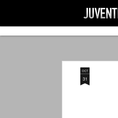
AD IMPOSSIBIL
SEP
19
Ad impossibilìa nemo tenetur. Per
significa che nessuno è tenuto a 
Ed infatti, per chi ricorda le convulse gi
OCT
davvero impresa impossibile quella di mod
erano abbattuti sulla Juventus.
31
PER UNA VERITÀ
SEP
STORICA
19
Cari amici, l'avventura che
abbiamo iniziato il 5 maggio 2007