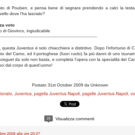
la polemica sviluppatasi in questi giorni, soprattutto fra tifosi
osto di Poulsen, e pensa bene di segnare prendendo a calci la testa 
io che ognuno tiri l'acqua al suo mulino e difenda strenuamente il
 presenza o dell'assenza di prove. Ci interessa invece altro.
rvello dove l'ha lasciato?
za voto
Teramo, l'ingiustizia sportiva
UG
o di Giovinco, ingiudicabile
17
Nei giorni scorsi abbiamo ricevuto alcuni messaggi di amici
-----------------------------------------------------------------
teramani, che ci chiedevano spazio per la loro vicenda, al limite
ll'incredibile. Ce ne occupiamo volentieri.
questa Juventus è solo chiacchiere e distintivo. Dopo l'infortunio di 
po le incongruenze emerse negli scorsi anni nello scandalo del
to del Camo, ed il portoghese (fuori ruolo) fa più danni di uno tsunam
alcioscommesse, con le assurde accuse a Pepe e Bonucci, e la
ezeguet da solo non basta, e completa l'opera con la specialità del Ca
radossale situazione di Conte, oltre ai tanti altri tirati in ballo solo da
stimonianze di terze parti (senza riscontri oggettivi), ora si punta il dito
sci dal corpo di quest'uomo!
ntro il Teramo.
Postato
31st October 2009
da Unknown
ionato
Juventus
pagella Juventus-Napoli
pagelle Juventus-Napoli
vo
ta
-Marotta ha conseguito il suo ottavo successo nelle 19 competizioni
torie e tre secondi posti in 19 competizioni: risultati impressionanti, da
guida, negli ultimi 13 mesi, sono stati ottenuti (in 5 competizioni) 3
28
Visualizza commenti
obre 2009 alle ore 20:27