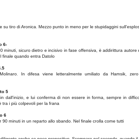
importantissimi punti per la
Nonostante il gol fortunoso del
qualificazione e mettendosi alle
Chievo, la sensazione netta è che
spalle le brutte prestazioni del
la matassa sia molto, molto lunga
campionato. Dopo un primo tempo
e difficile da sbrogliare.
di sofferenza gli uomini di Allegri
hanno saputo reagire al gol
su tiro di Aronica. Mezzo punto in meno per le stupidaggini sull'esplo
fortunoso (e non molto regolare)
segnato dagli inglesi e a portare a
casa il bottino intero.
to
6-
minuti, sicuro dietro e incisivo in fase offensiva, è addirittura autore 
el finale quando entra Datolo
4.5
 Molinaro. In difesa viene letteralmente umiliato da Hamsik, zer
oto
5
sin dall'inizio, e lui conferma di non essere in forma, sempre in diffic
 delle operazioni di calciomercato, oltre che sulle liste Uefa e serie A (e
 tra i più colpevoli per la frana
abbiamo già pubblicato un pezzo dedicato pochi giorni fa. Ricordiamo che
) dei 12 giocatori usciti nella sessione di calciomercato sono italiani, e
to
6
i giocatori arrivati.
 90 minuti in un reparto allo sbando. Nel finale crolla come tutti
osta all'Olimpico. Una squadra che per i primi 75 minuti non ha
diligente anche se poco propositivo. Scompare nel secondo, quando il 