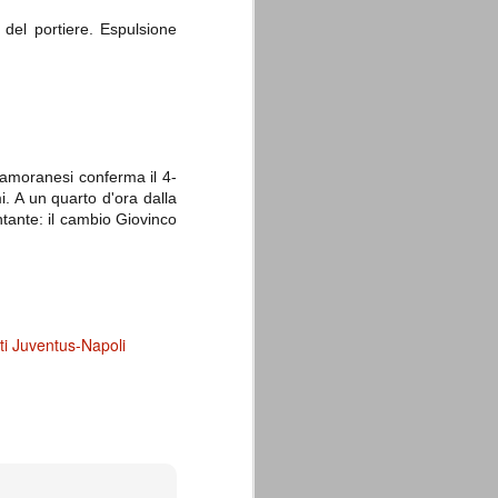
del portiere. Espulsione
Camoranesi conferma il 4-
i. A un quarto d'ora dalla
ntante: il cambio Giovinco
ti Juventus-Napoli