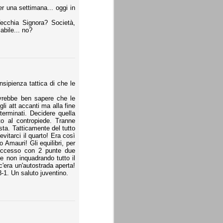
r una settimana... oggi in
Vecchia Signora? Società,
abile... no?
nsipienza tattica di che le
ovrebbe ben sapere che le
gli att accanti ma alla fine
terminati. Decidere quella
to al contropiede. Tranne
sta. Tatticamente del tutto
vitarci il quarto! Era così
o Amauri! Gli equilibri, per
 successo con 2 punte due
e non inquadrando tutto il
'era un'autostrada aperta!
1. Un saluto juventino.