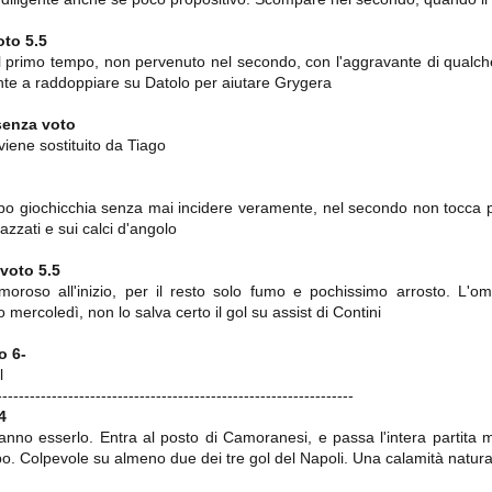
ce solo a 10 minuti dalla fine, dopo essere rimasta in 10 uomini.
oto
5.5
l primo tempo, non pervenuto nel secondo, con l'aggravante di qualch
nte a raddoppiare su Datolo per aiutare Grygera
no regalato un'urna non facile alle italiane, specialmente alla Juventus,
 girone forse più avvincente:
senza voto
 Shakhtar Donetsk (Ucr), Malmoe (Sve)
 viene sostituito da Tiago
ter Utd (Ing), Cska Mosca (Rus), Wolfsburg (Ger).
 (Spa), Galatasaray (Tur), Astana (Kaz).
mpo giochicchia senza mai incidere veramente, nel secondo non tocca pa
azzati e sui calci d'angolo
voto
5.5
izzico di sfortuna. Partita sbagliata come impostazione, a cominciare
e con la gestione della stessa. Può succedere. Oggi anche Allegri ha
oroso all'inizio, per il resto solo fumo e pochissimo arrosto. L'o
 lo abbia capito. Quindi, niente drammi e vediamo di imparare in
ercoledì, non lo salva certo il gol su assist di Contini
passo falso, o c'è qualcosa di più?
to
6-
l
-----------------------------------------------------------------
4
i
anno esserlo. Entra al posto di Camoranesi, e passa l'intera partita 
. Colpevole su almeno due dei tre gol del Napoli. Una calamità natura
ositivo della sentenza di primo grado del processo sportivo
mmesse.