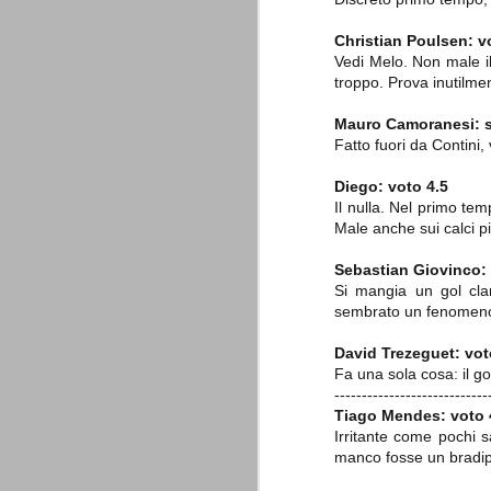
combinato un granché, ritrova la lu
Christian Poulsen:
v
Vedi Melo. Non male i
Champions League 2015/16
AUG
troppo. Prova inutilme
28
I sorteggi di giovedì 27 Agosto han
che, a detta di tutti, è capitata nel
Mauro Camoranesi:
Gruppo A: Psg (Fra), Real Madrid (Spa),
Fatto fuori da Contini,
Gruppo B: Psv Eindhoven (Ola), Manches
Diego:
voto
4.5
Gruppo C: Benfica (Por), Atletico Madrid
Il nulla. Nel primo te
Male anche sui calci pi
Juventus - Udinese 0-1
AUG
Sebastian Giovinco:
23
Sconfitta meritata, anche con un p
dalle scelte iniziali per continuar
Si mangia un gol clam
sbagliato davvero molto. Siamo certi che
sembrato un fenomeno m
fretta. Che ne pensate voi? Un semplice 
David Trezeguet: vo
Nel frattempo, le nostre pagelle:
Fa una sola cosa: il go
Buffon s.v.
----------------------------
Tiago Mendes: voto
La legge è disuguale per tutt
AUG
Irritante come pochi s
20
manco fosse un bradipo
È di oggi la pubblicazione del disp
sull'ennesimo ramo del calciosco