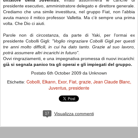
dittatore della Juventus
, infatti assommerà le cariche di
presidente esecutivo, amministratore delegato e direttore generale.
Crediamo che una simile investitura, nel gruppo Fiat, non l'abbia
avuta manco il mitico professor Valletta. Ma c'è sempre una prima
volta. Che Dio ci aiuti.
Parole non di circostanza, da parte di Yaki, per l'ormai ex
presidente Cobolli Gigli:
"Voglio
ringraziare Cobolli Gigli per questi
tre anni molto difficili, in cui ha dato tanto. Grazie al suo lavoro,
potrà assumere altri incarichi in futuro"
.
Ovvi ringraziamenti, e una impegnativa promessa di nuovi incarichi:
già si segnala panico tra gli operai e gli impiegati del gruppo.
Postato
6th October 2009
da Unknown
Cobolli
Elkann
Exor
Fiat
grazie
Jean Claude Blanc
Etichette:
Juventus
presidente
17
Visualizza commenti