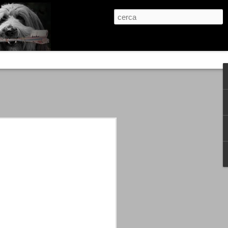
re, condanne scritte prima di ogni
, e chi provava a cantare fuori dal coro
 giustizialista innescato da una indagine
nso unico.
abbia e dalla passione, si ritrovò a
are quell’onda mediatica che ci stava