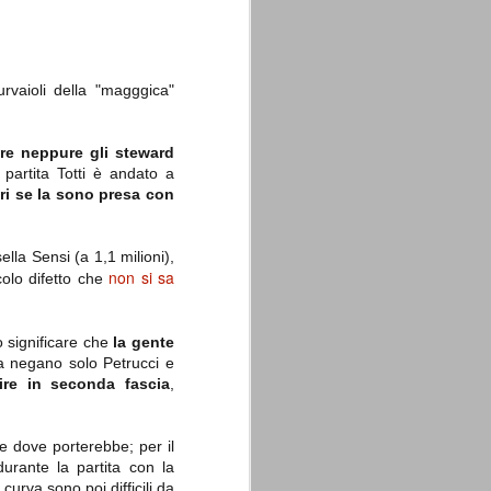
rvaioli della "magggica"
re neppure gli steward
La sentenza di
SEP
e partita Totti è andato a
Cassazione su Moggi
11
eri se la sono presa con
Dal sito della Corte di
Cassazione:
"In Italia la Corte Suprema di
ella Sensi (a 1,1 milioni),
Cassazione è al vertice della
non si sa
ccolo difetto che
giurisdizione ordinaria; tra le
principali funzioni che le sono
attribuite dalla legge fondamentale
sull'ordinamento giudiziario del 30
 significare che
la gente
gennaio 1941 n. 12 (art. 65) vi è
a negano solo Petrucci e
quella di assicurare "l'esatta
osservanza e l'uniforme
ire in seconda fascia
,
interpretazione della legge, l'unità
del diritto oggettivo nazionale, il
rispetto dei limiti delle diverse
giurisdizioni".
e dove porterebbe; per il
durante la partita con la
 curva sono poi difficili da