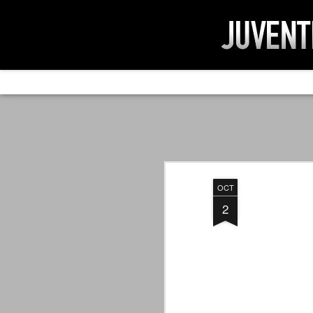
AD IMPOSSIBIL
SEP
19
Ad impossibilìa nemo tenetur. Per
significa che nessuno è tenuto a 
Ed infatti, per chi ricorda le convulse gi
OCT
davvero impresa impossibile quella di mod
erano abbattuti sulla Juventus.
2
PER UNA VERITÀ
SEP
STORICA
19
Cari amici, l'avventura che
abbiamo iniziato il 5 maggio 2007