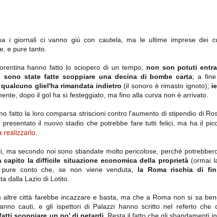
importantissimi punti per la
Nonostante il gol fortunoso del
qualificazione e mettendosi alle
Chievo, la sensazione netta è che
spalle le brutte prestazioni del
la matassa sia molto, molto lunga
campionato. Dopo un primo tempo
e difficile da sbrogliare.
di sofferenza gli uomini di Allegri
hanno saputo reagire al gol
a i giornali ci vanno giù con cautela, ma le ultime imprese dei cu
fortunoso (e non molto regolare)
re, e pure tanto.
segnato dagli inglesi e a portare a
casa il bottino intero.
Fiorentina hanno fatto lo sciopero di un tempo,
non son potuti entra
,
sono state fatte scoppiare una decina di bombe carta
; a fin
a
qualcuno gliel'ha rimandata indietro
(il sonoro è rimasto ignoto);
i
te, dopo il gol ha sì festeggiato, ma fino alla curva non è arrivato.
no fatto la loro comparsa striscioni contro l'aumento di stipendio di Ros
o presentato il nuovo stadio che potrebbe fare tutti felici, ma ha il pi
 realizzarlo
.
nti, ma secondo noi sono sbandate molto pericolose, perché potrebbero
capito la difficile situazione economica della proprietà
(ormai l
 delle operazioni di calciomercato, oltre che sulle liste Uefa e serie A (e
abbiamo già pubblicato un pezzo dedicato pochi giorni fa. Ricordiamo che
 pure conto che, se non viene venduta,
la Roma rischia di fin
) dei 12 giocatori usciti nella sessione di calciomercato sono italiani, e
a dalla Lazio di Lotito.
i giocatori arrivati.
n altre città farebbe incazzare e basta, ma che a Roma non si sa ben
anno cauti, e gli ispettori di Palazzi hanno scritto nel referto che 
osta all'Olimpico. Una squadra che per i primi 75 minuti non ha
fatti scoppiare un po' di petardi
. Resta il fatto che gli sbandamenti in