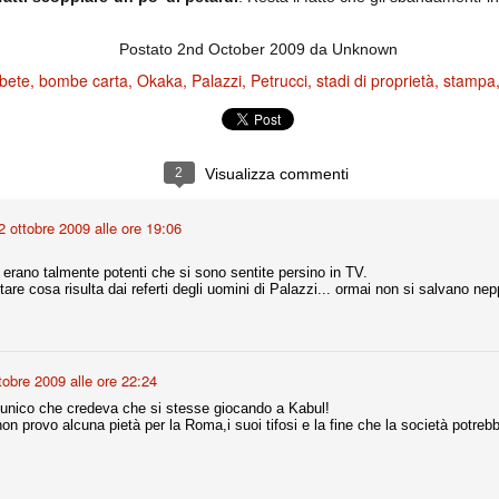
ce solo a 10 minuti dalla fine, dopo essere rimasta in 10 uomini.
Postato
2nd October 2009
da Unknown
bete
bombe carta
Okaka
Palazzi
Petrucci
stadi di proprietà
stampa
no regalato un'urna non facile alle italiane, specialmente alla Juventus,
 girone forse più avvincente:
 Shakhtar Donetsk (Ucr), Malmoe (Sve)
ter Utd (Ing), Cska Mosca (Rus), Wolfsburg (Ger).
2
Visualizza commenti
 (Spa), Galatasaray (Tur), Astana (Kaz).
2 ottobre 2009 alle ore 19:06
erano talmente potenti che si sono sentite persino in TV.
izzico di sfortuna. Partita sbagliata come impostazione, a cominciare
are cosa risulta dai referti degli uomini di Palazzi... ormai non si salvano ne
e con la gestione della stessa. Può succedere. Oggi anche Allegri ha
 lo abbia capito. Quindi, niente drammi e vediamo di imparare in
passo falso, o c'è qualcosa di più?
tobre 2009 alle ore 22:24
 l'unico che credeva che si stesse giocando a Kabul!
n provo alcuna pietà per la Roma,i suoi tifosi e la fine che la società potrebb
i
ositivo della sentenza di primo grado del processo sportivo
mmesse.