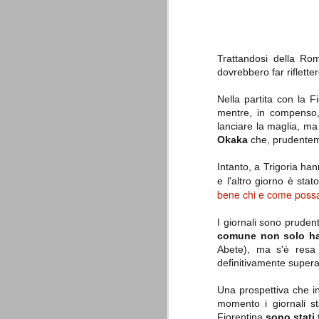
è finita.
Quando abbiamo messo on line
questo sito la nostra squadra del
cuore stava vivendo il suo periodo
più buio, annichilita nel suo
Trattandosi della Rom
prestigio e guidata in modo da non
dovrebbero far riflette
dare molte speranze di un futuro
migliore.
Nella partita con la 
mentre, in compenso
lanciare la maglia, m
Okaka
che, prudentemen
Intanto, a Trigoria han
e l'altro giorno è stat
bene chi e come possa
La Juve meno italiana
SEP
I giornali sono prude
8
comune non solo ha 
Sulle implicazioni anche finanziarie
relativi criteri di compilazione), 
Abete), ma s'è resa
7 (alcuni dei quali utilizzati poco o nulla
definitivamente superat
che sono italiani invece solo 2 dei 10 nuov
Una prospettiva che i
Roma - Juventus 2-1
AUG
momento i giornali st
30
La Juventus rimedia una sonora bat
Fiorentina
sono stati 