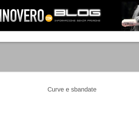
IA NEMO TENETUR
Mass-media feroci, sentimento popola
processo. Una vera e propria mattanza
veniva travolto, annichilito dal furore
 chi conosce il latino, questa frase
che, fin dai primi attimi, sembrò a se
fare imprese impossibili.
Un gruppo di persone, spronato dalla r
ornate dell’estate 2006, sembrava
lavorare sul web per cercare di argin
ificare il corso degli eventi che si
condannando irreversibilmente.
Curve e sbandate
Manchester City -
Juventus - Chievo 1-1
SEP
SEP
Juventus 1-2
15
12
La Juventus esce con un
misero punto dallo Juventus
La Juventus trionfa a
Stadium, accentuando una crisi
Manchester conquistandosi tre
che sembra non avere fine.