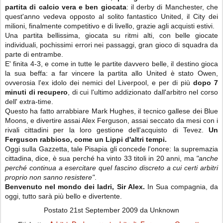
partita di calcio vera e ben giocata
: il derby di Manchester, che
quest'anno vedeva opposto al solito fantastico United, il City dei
milioni, finalmente competitivo e di livello, grazie agli acquisti estivi.
Una partita bellissima, giocata su ritmi alti, con belle giocate
individuali, pochissimi errori nei passaggi, gran gioco di squadra da
parte di entrambe.
E' finita 4-3, e come in tutte le partite davvero belle, il destino gioca
la sua beffa: a far vincere la partita allo United è stato Owen,
ovverosia l'ex idolo dei nemici del Liverpool, e per di più
dopo 7
minuti di recupero
, di cui l'ultimo addizionato dall'arbitro nel corso
dell' extra-time.
Questo ha fatto arrabbiare Mark Hughes, il tecnico gallese dei Blue
Moons, e divertire assai Alex Ferguson, assai seccato da mesi con i
rivali cittadini per la loro gestione dell'acquisto di Tevez.
Un
Ferguson rabbioso, come un Lippi d'altri tempi.
Oggi sulla Gazzetta, tale Pisapia gli concede l'onore: la supremazia
cittadina, dice, è sua perché ha vinto 33 titoli in 20 anni, ma
"anche
perché continua a esercitare quel fascino discreto a cui certi arbitri
proprio non sanno resistere"
.
Benvenuto nel mondo dei ladri, Sir Alex.
In Sua compagnia, da
oggi, tutto sarà più bello e divertente.
Postato
21st September 2009
da Unknown