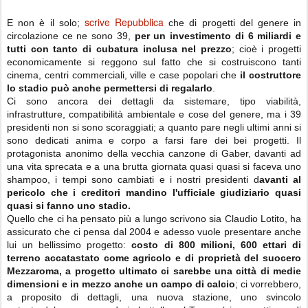
scrive Repubblica
E non è il solo;
che di progetti del genere in
circolazione ce ne sono 39,
per un investimento di 6 miliardi e
tutti con tanto di cubatura inclusa nel prezzo
; cioè i progetti
economicamente si reggono sul fatto che si costruiscono tanti
cinema, centri commerciali, ville e case popolari che
il costruttore
lo stadio può anche permettersi di regalarlo
.
Ci sono ancora dei dettagli da sistemare, tipo viabilità,
infrastrutture, compatibilità ambientale e cose del genere, ma i 39
presidenti non si sono scoraggiati; a quanto pare negli ultimi anni si
sono dedicati anima e corpo a farsi fare dei bei progetti. Il
protagonista anonimo della vecchia canzone di Gaber, davanti ad
una vita sprecata e a una brutta giornata quasi quasi si faceva uno
shampoo, i tempi sono cambiati e i nostri presidenti d
avanti al
pericolo che i creditori mandino l'ufficiale giudiziario quasi
quasi si fanno uno stadio.
Quello che ci ha pensato più a lungo scrivono sia Claudio Lotito, ha
assicurato che ci pensa dal 2004 e adesso vuole presentare anche
lui un bellissimo progetto:
costo di 800 milioni, 600 ettari di
terreno accatastato come agricolo e di proprietà del suocero
Mezzaroma, a progetto ultimato ci sarebbe una città di medie
dimensioni e in mezzo anche un campo di calcio
; ci vorrebbero,
a proposito di dettagli, una nuova stazione, uno svincolo