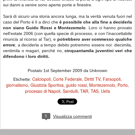
sui danni a venire sono aperte porte e finestre.
Sarà di sicuro una storia ancora lunga, ma la verità venuta fuori nel
caso del Porto è lì a dirci che
è possibile che alla fine a deciderla
non siano Guido Rossi e Montezemolo
. Loro ci hanno provato
nell'estate 2006 (con quella specie di processo, e con l'inaccettabile
rinuncia al ricorso al Tar), e
potrebbero aver commesso qualche
errore
; a deciderla a tempo debito potremmo essere noi: diecimila,
ventimila o magari, perché no,
cinquantamila juventini veri che
difendono i loro diritti.
Postato
1st September 2009
da Unknown
Calciopoli
Corte Federale
Diritti TV
Farsopoli
Etichette:
giornalismo
Giustizia Sportiva
guido rossi
Montezemolo
Porto
processo di Napoli
Sandulli
TAR
TAS
Uefa
5
Visualizza commenti