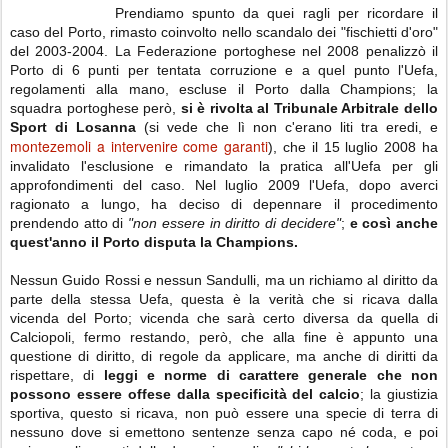
Prendiamo spunto da quei ragli per ricordare il
caso del Porto, rimasto coinvolto nello scandalo dei "fischietti d'oro"
del 2003-2004. La Federazione portoghese nel 2008 penalizzò il
Porto di 6 punti per tentata corruzione e a quel punto l'Uefa,
regolamenti alla mano, escluse il Porto dalla Champions; la
squadra portoghese però,
si è rivolta al Tribunale Arbitrale dello
Sport di Losanna
(si vede che lì non c'erano liti tra eredi, e
montezemoli a intervenire come garanti
), che il 15 luglio 2008 ha
invalidato l'esclusione e rimandato la pratica all'Uefa per gli
approfondimenti del caso. Nel luglio 2009 l'Uefa, dopo averci
ragionato a lungo, ha deciso di depennare il procedimento
prendendo atto di
"non essere in diritto di decidere"
;
e così anche
quest'anno il Porto disputa la Champions.
Nessun Guido Rossi e nessun Sandulli, ma un richiamo al diritto da
parte della stessa Uefa, questa è la verità che si ricava dalla
vicenda del Porto; vicenda che sarà certo diversa da quella di
Calciopoli, fermo restando, però, che alla fine è appunto una
questione di diritto, di regole da applicare, ma anche di diritti da
rispettare, di
leggi e norme di carattere generale che non
possono essere offese dalla specificità del calcio
; la giustizia
sportiva, questo si ricava, non può essere una specie di terra di
nessuno dove si emettono sentenze senza capo né coda, e poi