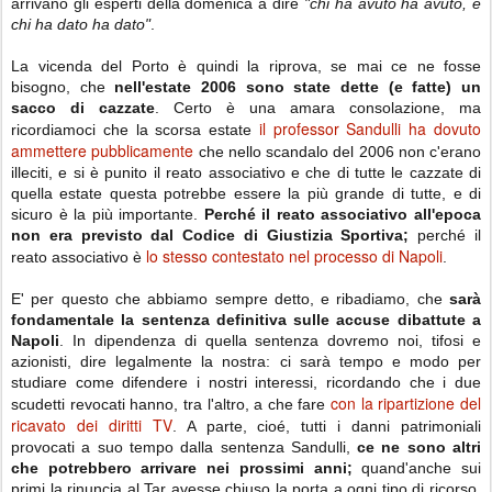
arrivano gli esperti della domenica a dire
"chi ha avuto ha avuto, e
chi ha dato ha dato"
.
La vicenda del Porto è quindi la riprova, se mai ce ne fosse
bisogno, che
nell'estate 2006 sono state dette (e fatte) un
sacco di cazzate
. Certo è una amara consolazione, ma
il professor Sandulli ha dovuto
ricordiamoci che la scorsa estate
ammettere pubblicamente
che nello scandalo del 2006 non c'erano
illeciti, e si è punito il reato associativo e che di tutte le cazzate di
quella estate questa potrebbe essere la più grande di tutte, e di
sicuro è la più importante.
Perché il reato associativo all'epoca
non era previsto dal Codice di Giustizia Sportiva;
perché il
lo stesso contestato nel processo di Napoli
reato associativo è
.
E' per questo che abbiamo sempre detto, e ribadiamo, che
sarà
fondamentale la sentenza definitiva sulle accuse dibattute a
Napoli
. In dipendenza di quella sentenza dovremo noi, tifosi e
azionisti, dire legalmente la nostra: ci sarà tempo e modo per
studiare come difendere i nostri interessi, ricordando che i due
con la ripartizione del
scudetti revocati hanno, tra l'altro, a che fare
ricavato dei diritti TV
. A parte, cioé, tutti i danni patrimoniali
provocati a suo tempo dalla sentenza Sandulli,
ce ne sono altri
che potrebbero arrivare nei prossimi anni;
quand'anche sui
primi la rinuncia al Tar avesse chiuso la porta a ogni tipo di ricorso,