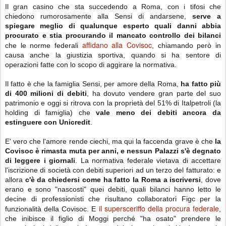
Il gran casino che sta succedendo a Roma, con i tifosi che
chiedono rumorosamente alla Sensi di andarsene,
serve a
spiegare meglio di qualunque esperto quali danni abbia
procurato e stia procurando il mancato controllo dei bilanci
affidano alla Covisoc
che le norme federali
, chiamando però in
causa anche la giustizia sportiva, quando si ha sentore di
operazioni fatte con lo scopo di aggirare la normativa.
Il fatto è che la famiglia Sensi, per amore della Roma,
ha fatto più
di 400 milioni di debiti
, ha dovuto vendere gran parte del suo
patrimonio e oggi si ritrova con la proprietà del 51% di Italpetroli (la
holding di famiglia) che
vale meno dei debiti ancora da
estinguere con Unicredit
.
E' vero che l'amore rende ciechi, ma qui la faccenda grave è che
la
Covisoc è rimasta muta per anni, e nessun Palazzi s'è degnato
di leggere i giornali
. La normativa federale vietava di accettare
l'iscrizione di società con debiti superiori ad un terzo del fatturato: e
allora
c'è da chiedersi come ha fatto la Roma a iscriversi
, dove
erano e sono "nascosti" quei debiti, quali bilanci hanno letto le
decine di professionisti che risultano collaboratori Figc per la
il supersceriffo della procura federale
funzionalità della Covisoc. E
,
che inibisce il figlio di Moggi perché "ha osato" prendere le