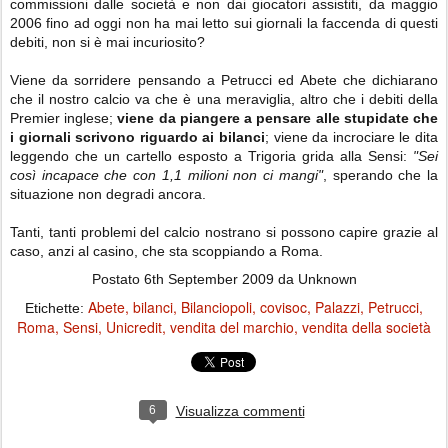
commissioni dalle società e non dai giocatori assistiti, da maggio
2006 fino ad oggi non ha mai letto sui giornali la faccenda di questi
debiti, non si è mai incuriosito?
Viene da sorridere pensando a Petrucci ed Abete che dichiarano
che il nostro calcio va che è una meraviglia, altro che i debiti della
Premier inglese;
viene da piangere a pensare alle stupidate che
i giornali scrivono riguardo ai bilanci
; viene da incrociare le dita
leggendo che un cartello esposto a Trigoria grida alla Sensi:
"Sei
così incapace che con 1,1 milioni non ci mangi"
, sperando che la
situazione non degradi ancora.
Tanti, tanti problemi del calcio nostrano si possono capire grazie al
caso, anzi al casino, che sta scoppiando a Roma.
Postato
6th September 2009
da Unknown
Abete
bilanci
Bilanciopoli
covisoc
Palazzi
Petrucci
Etichette:
Roma
Sensi
Unicredit
vendita del marchio
vendita della società
6
Visualizza commenti