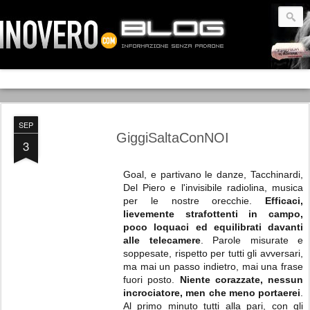
SEP
GiggiSaltaConNOI
3
Goal, e partivano le danze, Tacchinardi,
Del Piero e l'invisibile radiolina, musica
per le nostre orecchie.
Efficaci,
lievemente strafottenti in campo,
poco loquaci ed equilibrati davanti
alle telecamere
. Parole misurate e
soppesate, rispetto per tutti gli avversari,
ma mai un passo indietro, mai una frase
fuori posto.
Niente corazzate, nessun
incrociatore, men che meno portaerei
.
Al primo minuto tutti alla pari, con gli