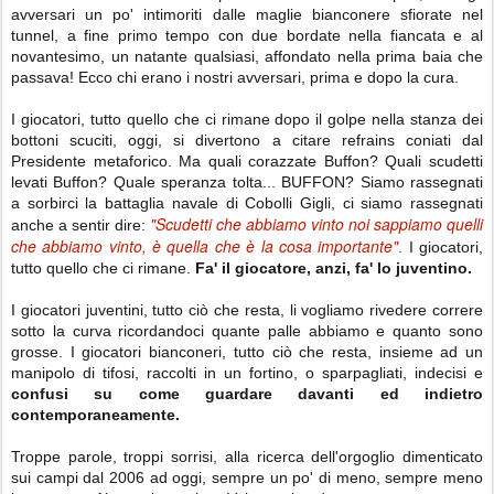
avversari un po' intimoriti dalle maglie bianconere sfiorate nel
tunnel, a fine primo tempo con due bordate nella fiancata e al
novantesimo, un natante qualsiasi, affondato nella prima baia che
passava! Ecco chi erano i nostri avversari, prima e dopo la cura.
I giocatori, tutto quello che ci rimane dopo il golpe nella stanza dei
bottoni scuciti, oggi, si divertono a citare refrains coniati dal
Presidente metaforico. Ma quali corazzate Buffon? Quali scudetti
levati Buffon? Quale speranza tolta... BUFFON? Siamo rassegnati
a sorbirci la battaglia navale di Cobolli Gigli, ci siamo rassegnati
"Scudetti che abbiamo vinto noi sappiamo quelli
anche a sentir dire:
che abbiamo vinto, è quella che è la cosa importante"
. I giocatori,
tutto quello che ci rimane.
Fa' il giocatore, anzi, fa' lo juventino.
I giocatori juventini, tutto ciò che resta, li vogliamo rivedere correre
sotto la curva ricordandoci quante palle abbiamo e quanto sono
grosse. I giocatori bianconeri, tutto ciò che resta, insieme ad un
manipolo di tifosi, raccolti in un fortino, o sparpagliati, indecisi e
confusi su come guardare davanti ed indietro
contemporaneamente.
Troppe parole, troppi sorrisi, alla ricerca dell'orgoglio dimenticato
sui campi dal 2006 ad oggi, sempre un po' di meno, sempre meno