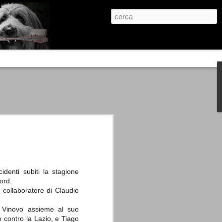
re, condanne scritte prima di ogni
, e chi provava a cantare fuori dal coro
 giustizialista innescato da una indagine
nso unico.
abbia e dalla passione, si ritrovò a
are quell’onda mediatica che ci stava
cidenti subiti la stagione
ord.
, collaboratore di Claudio
a Vinovo assieme al suo
o contro la Lazio, e Tiago