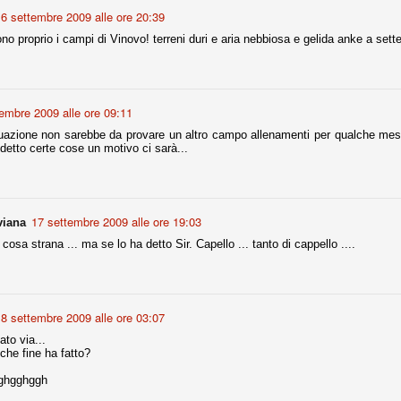
ce solo a 10 minuti dalla fine, dopo essere rimasta in 10 uomini.
6 settembre 2009 alle ore 20:39
 proprio i campi di Vinovo! terreni duri e aria nebbiosa e gelida anke a sett
no regalato un'urna non facile alle italiane, specialmente alla Juventus,
 girone forse più avvincente:
embre 2009 alle ore 09:11
 Shakhtar Donetsk (Ucr), Malmoe (Sve)
tuazione non sarebbe da provare un altro campo allenamenti per qualche mes
ter Utd (Ing), Cska Mosca (Rus), Wolfsburg (Ger).
 detto certe cose un motivo ci sarà...
 (Spa), Galatasaray (Tur), Astana (Kaz).
17 settembre 2009 alle ore 19:03
izzico di sfortuna. Partita sbagliata come impostazione, a cominciare
viana
e con la gestione della stessa. Può succedere. Oggi anche Allegri ha
osa strana ... ma se lo ha detto Sir. Capello ... tanto di cappello ....
 lo abbia capito. Quindi, niente drammi e vediamo di imparare in
passo falso, o c'è qualcosa di più?
8 settembre 2009 alle ore 03:07
to via...
che fine ha fatto?
i
ositivo della sentenza di primo grado del processo sportivo
ghgghggh
mmesse.