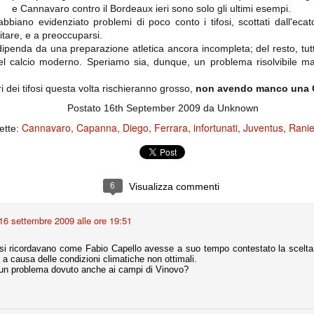
importantissimi punti per la
e Cannavaro contro il Bordeaux ieri sono solo gli ultimi esempi.
Nonostante il gol fortunoso del
qualificazione e mettendosi alle
Chievo, la sensazione netta è che
bbiano evidenziato problemi di poco conto i tifosi, scottati dall'ec
spalle le brutte prestazioni del
la matassa sia molto, molto lunga
campionato. Dopo un primo tempo
itare, e a preoccuparsi.
e difficile da sbrogliare.
di sofferenza gli uomini di Allegri
dipenda da una preparazione atletica ancora incompleta; del resto, tu
hanno saputo reagire al gol
 del calcio moderno. Speriamo sia, dunque, un problema risolvibile m
fortunoso (e non molto regolare)
segnato dagli inglesi e a portare a
casa il bottino intero.
ri dei tifosi questa volta rischieranno grosso,
non avendo manco una C
Postato
16th September 2009
da Unknown
Cannavaro
Capanna
Diego
Ferrara
infortunati
Juventus
Ranie
ette:
6
Visualizza commenti
16 settembre 2009 alle ore 19:51
 delle operazioni di calciomercato, oltre che sulle liste Uefa e serie A (e
abbiamo già pubblicato un pezzo dedicato pochi giorni fa. Ricordiamo che
fosi ricordavano come Fabio Capello avesse a suo tempo contestato la scelt
) dei 12 giocatori usciti nella sessione di calciomercato sono italiani, e
, a causa delle condizioni climatiche non ottimali.
i giocatori arrivati.
di un problema dovuto anche ai campi di Vinovo?
osta all'Olimpico. Una squadra che per i primi 75 minuti non ha