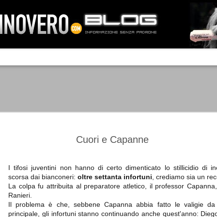
IA NEMO TENETUR
Mass-media feroci, sentimento popola
processo. Una vera e propria mattanza
veniva travolto, annichilito dal furore
 chi conosce il latino, questa frase
che, fin dai primi attimi, sembrò a se
fare imprese impossibili.
Un gruppo di persone, spronato dalla r
ornate dell’estate 2006, sembrava
lavorare sul web per cercare di argin
ificare il corso degli eventi che si
condannando irreversibilmente.
Cuori e Capanne
I tifosi juventini non hanno di certo dimenticato lo stillicidio di in
scorsa dai bianconeri:
oltre settanta infortuni
, crediamo sia un rec
Manchester City -
Juventus - Chievo 1-1
SEP
SEP
La colpa fu attribuita al preparatore atletico, il professor Capanna
Juventus 1-2
15
12
La Juventus esce con un
Ranieri.
misero punto dallo Juventus
La Juventus trionfa a
Il problema è che, sebbene Capanna abbia fatto le valigie d
Stadium, accentuando una crisi
Manchester conquistandosi tre
principale, gli infortuni stanno continuando anche quest'anno: Dieg
che sembra non avere fine.