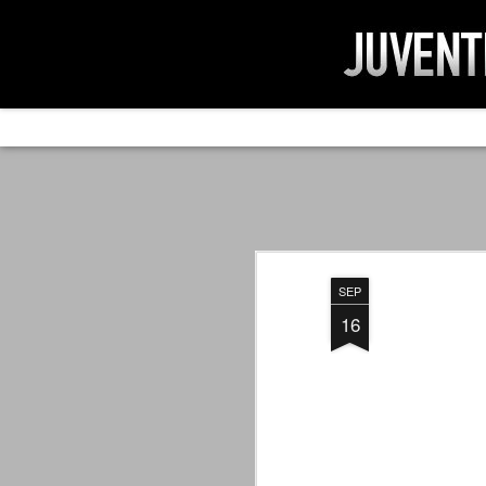
AD IMPOSSIBIL
SEP
19
Ad impossibilìa nemo tenetur. Per
significa che nessuno è tenuto a 
Ed infatti, per chi ricorda le convulse gi
SEP
davvero impresa impossibile quella di mod
erano abbattuti sulla Juventus.
16
PER UNA VERITÀ
SEP
STORICA
19
Cari amici, l'avventura che
abbiamo iniziato il 5 maggio 2007