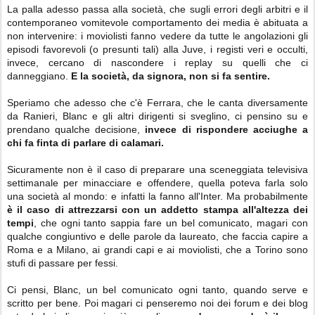
La palla adesso passa alla società, che sugli errori degli arbitri e il
contemporaneo vomitevole comportamento dei media è abituata a
non intervenire: i moviolisti fanno vedere da tutte le angolazioni gli
episodi favorevoli (o presunti tali) alla Juve, i registi veri e occulti,
invece, cercano di nascondere i replay su quelli che ci
danneggiano.
E la società, da signora, non si fa sentire.
Speriamo che adesso che c'è Ferrara, che le canta diversamente
da Ranieri, Blanc e gli altri dirigenti si sveglino, ci pensino su e
prendano qualche decisione,
invece di rispondere acciughe a
chi fa finta di parlare di calamari.
Sicuramente non è il caso di preparare una sceneggiata televisiva
settimanale per minacciare e offendere, quella poteva farla solo
una società al mondo: e infatti la fanno all'Inter. Ma probabilmente
è il caso di attrezzarsi con un addetto stampa all'altezza dei
tempi
, che ogni tanto sappia fare un bel comunicato, magari con
qualche congiuntivo e delle parole da laureato, che faccia capire a
Roma e a Milano, ai grandi capi e ai moviolisti, che a Torino sono
stufi di passare per fessi.
Ci pensi, Blanc, un bel comunicato ogni tanto, quando serve e
scritto per bene. Poi magari ci penseremo noi dei forum e dei blog