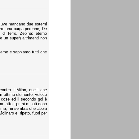
a Juve mancano due esterni
aro: una purga perenne, De
e di ferro, Zebina: eterno
 un super) altrimenti non
ieme e sappiamo tutti che
ontro il Milan, quelli che
un ottimo elemento, veloce
e cose ed il secondo gol è
a fatto i primi minuti dopo
somma, mi sembra che abbia
linaro e, ripeto, fuori per