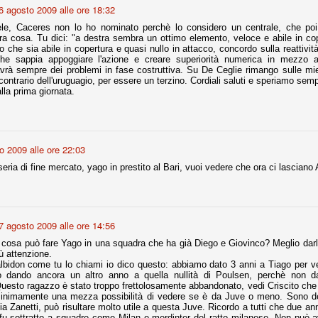
6 agosto 2009 alle ore 18:32
le, Caceres non lo ho nominato perchè lo considero un centrale, che po
r quello che è: un allenamento in vista della stagione, una ghiotta
ltra cosa. Tu dici: "a destra sembra un ottimo elemento, veloce e abile in cop
tere preziosi minuti nelle gambe. E chi sabato era allo stadio a San
to che sia abile in copertura e quasi nullo in attacco, concordo sulla reattivit
e.
he sappia appoggiare l'azione e creare superiorità numerica in mezzo al
rà sempre dei problemi in fase costruttiva. Su De Ceglie rimango sulle mie
l contrario dell'uruguagio, per essere un terzino. Cordiali saluti e speriamo sem
e A
lla prima giornata.
e delle liste.
o 2009 alle ore 22:03
nua di ammortamento + ingaggio lordo annuo. La somma della potenza
eria di fine mercato, yago in prestito al Bari, vuoi vedere che ora ci lasciano
perare il 70 % del fatturato al netto delle plusvalenze (vedi regole del
del fatturato 2014/15, che dovrebbe comunque essere intorno ai 320
o 2015/16, esercizio appena iniziato.
7 agosto 2009 alle ore 14:56
 cosa può fare Yago in una squadra che ha già Diego e Giovinco? Meglio darlo 
ù attenzione.
lbidon come tu lo chiami io dico questo: abbiamo dato 3 anni a Tiago per v
mercato si valuta alla fine, a inizio settembre. Fermo restando che poi
 dando ancora un altro anno a quella nullità di Poulsen, perchè non 
glio, sono già arrivati Rugani, Dybala, Khedira, Mandzukic, Neto, Zaza.
 Questo ragazzo è stato troppo frettolosamente abbandonato, vedi Criscito che 
ez, Ogbonna, forse Vidal. Il mercato i nostri dirigenti hanno dimostrato
minimamente una mezza possibilità di vedere se è da Juve o meno. Sono de
o fare meglio di noi tifosi.
a Zanetti, può risultare molto utile a questa Juve. Ricordo a tutti che due an
fu sottratto a squadre come Milan e merdinter del ratto milanese. Non può a