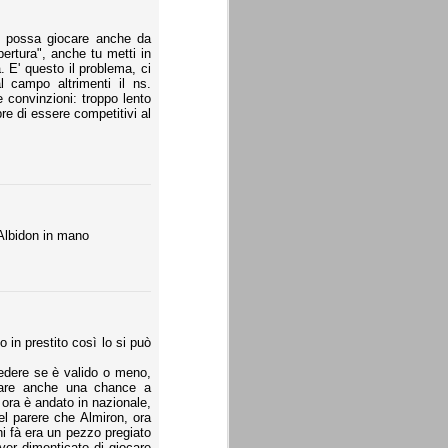
i possa giocare anche da
ertura", anche tu metti in
à. E' questo il problema, ci
 campo altrimenti il ns.
 convinzioni: troppo lento
pre di essere competitivi al
 Albidon in mano
in prestito così lo si può
edere se è valido o meno,
dare anche una chance a
ora è andato in nazionale,
l parere che Almiron, ora
ni fà era un pezzo pregiato
ver dimenticato di giocare