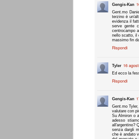
1
Gengis-Kan
Precisione svizzera
JUL
Gent.mo Danie
27
Il calcio estivo va sempre preso pe
terzino è un'a
occasione per provare schemi e met
evidenza il fat
Gallo ha avuto proprio questa impression
serve gente c
centrocampo av
nello scatto, i
Appunti: 3. Liste Uefa e Seri
JUL
massimo fin da
22
Queste le regole per la composizion
Rispondi
16 agost
Tyler
Appunti: 2. Potenza di fuoco
JUL
22
La potenza di fuoco è = quota an
Ed ecco la fess
di fuoco di una società non deve su
Rispondi
Ffp Uefa).
Non conosciamo ancora il dato ufficiale 
mln. Ma qui dobbiamo riferirci al fatturat
1
Gengis-Kan
Gent.mo Tyler,
Appunti: 1. Il cambiamento
JUL
valutare con pi
22
Su Almiron o a
Siamo poco oltre metà luglio, e il 
adesso stiamo
conta e parla il campo. E, al 21 lu
all'argentino?
Sono andati via Storari, Pepe, Pirlo, Tev
senza dargli 
(nel tempo, e a suon di risultati) di saperl
che è andato vi
del mercato e 