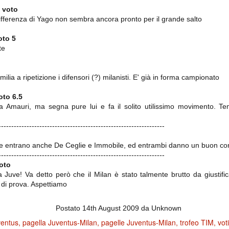
ce solo a 10 minuti dalla fine, dopo essere rimasta in 10 uomini.
 voto
fferenza di Yago non sembra ancora pronto per il grande salto
oto 5
no regalato un'urna non facile alle italiane, specialmente alla Juventus,
te
 girone forse più avvincente:
 Shakhtar Donetsk (Ucr), Malmoe (Sve)
ilia a ripetizione i difensori (?) milanisti. E' già in forma campionato
ter Utd (Ing), Cska Mosca (Rus), Wolfsburg (Ger).
 (Spa), Galatasaray (Tur), Astana (Kaz).
oto 6.5
a Amauri, ma segna pure lui e fa il solito utilissimo movimento. Te
-----------------------------------------------------------------
izzico di sfortuna. Partita sbagliata come impostazione, a cominciare
e con la gestione della stessa. Può succedere. Oggi anche Allegri ha
 lo abbia capito. Quindi, niente drammi e vediamo di imparare in
e entrano anche De Ceglie e Immobile, ed entrambi danno un buon con
passo falso, o c'è qualcosa di più?
-----------------------------------------------------------------
voto
Juve! Va detto però che il Milan è stato talmente brutto da giustifi
 di prova. Aspettiamo
i
Postato
14th August 2009
da Unknown
ositivo della sentenza di primo grado del processo sportivo
mmesse.
ventus
pagella Juventus-Milan
pagelle Juventus-Milan
trofeo TIM
vot