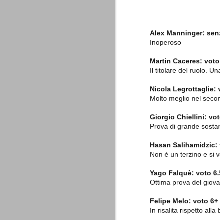
è finita.
Quando abbiamo messo on line
questo sito la nostra squadra del
cuore stava vivendo il suo periodo
Alex Manninger:
sen
più buio, annichilita nel suo
Inoperoso
prestigio e guidata in modo da non
dare molte speranze di un futuro
migliore.
Martin Caceres: voto
Il titolare del ruolo.
Nicola Legrottaglie: 
Molto meglio nel secon
Giorgio Chiellini: vo
Prova di grande sostan
Hasan Salihamidzic: 
La Juve meno italiana
SEP
Non è un terzino e si v
8
Sulle implicazioni anche finanziarie
relativi criteri di compilazione), 
Yago Falquè:
voto 6.
7 (alcuni dei quali utilizzati poco o nulla
Ottima prova del giova
che sono italiani invece solo 2 dei 10 nuov
Felipe Melo:
voto 6+
Roma - Juventus 2-1
AUG
In risalita rispetto all
30
La Juventus rimedia una sonora bat