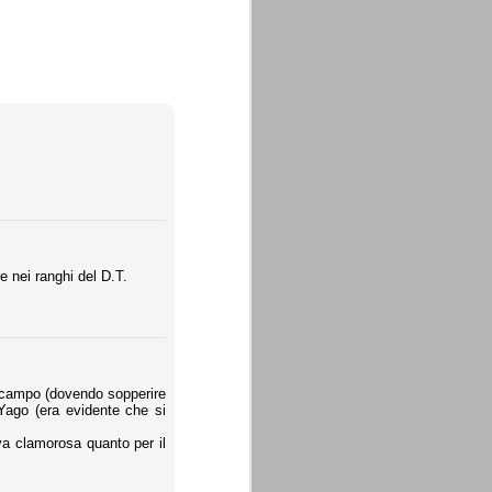
e nei ranghi del D.T.
rocampo (dovendo sopperire
Yago (era evidente che si
va clamorosa quanto per il