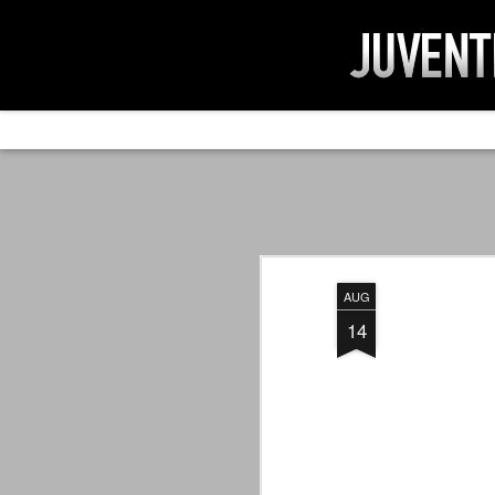
AD IMPOSSIBIL
SEP
19
Ad impossibilìa nemo tenetur. Per
significa che nessuno è tenuto a 
Ed infatti, per chi ricorda le convulse gi
AUG
davvero impresa impossibile quella di mod
erano abbattuti sulla Juventus.
14
PER UNA VERITÀ
SEP
STORICA
19
Cari amici, l'avventura che
abbiamo iniziato il 5 maggio 2007