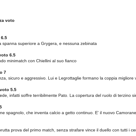
importantissimi punti per la
Nonostante il gol fortunoso del
qualificazione e mettendosi alle
Chievo, la sensazione netta è che
spalle le brutte prestazioni del
la matassa sia molto, molto lunga
campionato. Dopo un primo tempo
e difficile da sbrogliare.
di sofferenza gli uomini di Allegri
za voto
hanno saputo reagire al gol
fortunoso (e non molto regolare)
segnato dagli inglesi e a portare a
casa il bottino intero.
 6.5
 Una spanna superiore a Grygera, e nessuna zebinata
voto 6.5
do minimatch con Chiellini al suo fianco
to 7
za, sicuro e aggressivo. Lui e Legrottaglie formano la coppia migliore v
voto 5.5
ede, infatti soffre terribilmente Pato. La copertura del ruolo di terzino s
 delle operazioni di calciomercato, oltre che sulle liste Uefa e serie A (e
abbiamo già pubblicato un pezzo dedicato pochi giorni fa. Ricordiamo che
5
) dei 12 giocatori usciti nella sessione di calciomercato sono italiani, e
ne spagnolo, che inventa calcio a getto continuo. E' il nuovo Camorane
i giocatori arrivati.
a brutta prova del primo match, senza strafare vince il duello con tutti i 
osta all'Olimpico. Una squadra che per i primi 75 minuti non ha