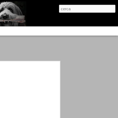
re, condanne scritte prima di ogni
, e chi provava a cantare fuori dal coro
 giustizialista innescato da una indagine
nso unico.
abbia e dalla passione, si ritrovò a
are quell’onda mediatica che ci stava