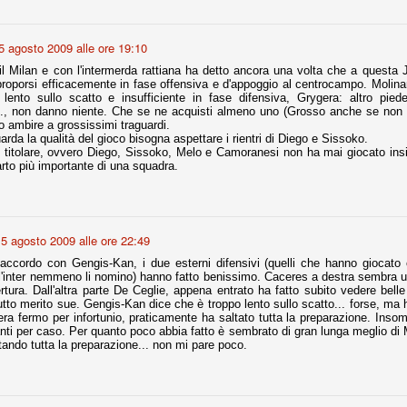
5 agosto 2009 alle ore 19:10
fitte)
 il Milan e con l'intermerda rattiana ha detto ancora una volta che a quest
s - Lazio 2-0
roporsi efficacemente in fase offensiva e d'appoggio al centrocampo. Molin
 lento sullo scatto e insufficiente in fase difensiva, Grygera: altro pied
percoppa italiana, diventando così la squadra più titolata in Italia in
, non danno niente. Che se ne acquisti almeno uno (Grosso anche se non è
 il Milan (a meno di classifiche e tabelle "galliane"), fermo a quota 6.
 ambire a grossissimi traguardi.
arda la qualità del gioco bisogna aspettare i rientri di Diego e Sissoko.
e i bianconeri a trovare una certa unità dopo le prime deludenti
 titolare, ovvero Diego, Sissoko, Melo e Camoranesi non ha mai giocato ins
arto più importante di una squadra.
no, non è una barzelletta. O forse sì, fate voi, ma non fa ridere. Ci
, non è una storiaccia legata alla ex Jugoslavia. Dicevamo che ci sono
5 agosto 2009 alle ore 22:49
a età (29 anni), e sono fisicamente simili, entrambi grandi e grossi.
uropee, e tutti e due sono appena arrivati a giocare in Italia. Il
accordo con Gengis-Kan, i due esterni difensivi (quelli che hanno giocato c
 l'inter nemmeno li nomino) hanno fatto benissimo. Caceres a destra sembra 
ertura. Dall'altra parte De Ceglie, appena entrato ha fatto subito vedere bell
tto merito sue. Gengis-Kan dice che è troppo lento sullo scatto... forse, ma h
one
ra fermo per infortunio, praticamente ha saltato tutta la preparazione. In
licate finora sono le motivazioni del giudizio di Cassazione relativo a
anti per caso. Per quanto poco abbia fatto è sembrato di gran lunga meglio di Mo
vano scelto di farsi giudicare con il rito abbreviato.
ltando tutta la preparazione... non mi pare poco.
o, e quindi non le commenteremo, le considerazioni (di parte)
prese dalla maggior parte dei media (chissà perché...), come fossero