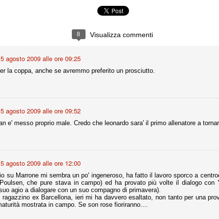
la polemica sviluppatasi in questi giorni, soprattutto fra tifosi
io che ognuno tiri l'acqua al suo mulino e difenda strenuamente il
 presenza o dell'assenza di prove. Ci interessa invece altro.
8
Visualizza commenti
Teramo, l'ingiustizia sportiva
UG
17
Nei giorni scorsi abbiamo ricevuto alcuni messaggi di amici
5 agosto 2009 alle ore 09:25
teramani, che ci chiedevano spazio per la loro vicenda, al limite
ll'incredibile. Ce ne occupiamo volentieri.
per la coppa, anche se avremmo preferito un prosciutto.
po le incongruenze emerse negli scorsi anni nello scandalo del
alcioscommesse, con le assurde accuse a Pepe e Bonucci, e la
radossale situazione di Conte, oltre ai tanti altri tirati in ballo solo da
stimonianze di terze parti (senza riscontri oggettivi), ora si punta il dito
5 agosto 2009 alle ore 09:52
ntro il Teramo.
lan e' messo proprio male. Credo che leonardo sara' il primo allenatore a tornar
ta
5 agosto 2009 alle ore 12:00
-Marotta ha conseguito il suo ottavo successo nelle 19 competizioni
torie e tre secondi posti in 19 competizioni: risultati impressionanti, da
izio su Marrone mi sembra un po' ingeneroso, ha fatto il lavoro sporco a cent
guida, negli ultimi 13 mesi, sono stati ottenuti (in 5 competizioni) 3
 Poulsen, che pure stava in campo) ed ha provato più volte il dialogo con 
 suo agio a dialogare con un suo compagno di primavera).
l ragazzino ex Barcellona, ieri mi ha davvero esaltato, non tanto per una pro
maturità mostrata in campo. Se son rose fioriranno....