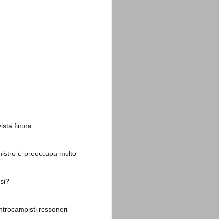
La sentenza di
SEP
Cassazione su Moggi
11
Dal sito della Corte di
Cassazione:
"In Italia la Corte Suprema di
Cassazione è al vertice della
giurisdizione ordinaria; tra le
ista finora
principali funzioni che le sono
attribuite dalla legge fondamentale
sull'ordinamento giudiziario del 30
inistro ci preoccupa molto
gennaio 1941 n. 12 (art. 65) vi è
quella di assicurare "l'esatta
osservanza e l'uniforme
interpretazione della legge, l'unità
si?
del diritto oggettivo nazionale, il
rispetto dei limiti delle diverse
giurisdizioni".
centrocampisti rossoneri