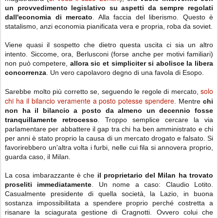
un provvedimento legislativo su aspetti da sempre regolati
dall'economia di mercato
. Alla faccia del liberismo. Questo è
statalismo, anzi economia pianificata vera e propria, roba da soviet.
Viene quasi il sospetto che dietro questa uscita ci sia un altro
intento. Siccome, ora, Berlusconi (forse anche per motivi familiari)
non può competere,
allora sic et simpliciter si abolisce la libera
concorrenza
. Un vero capolavoro degno di una favola di Esopo.
solo
Sarebbe molto più corretto se, seguendo le regole di mercato,
chi ha il bilancio veramente a posto potesse spendere
. Mentre
chi
non ha il bilancio a posto da almeno un decennio fosse
tranquillamente retrocesso
. Troppo semplice cercare la via
parlamentare per abbattere il gap tra chi ha ben amministrato e chi
per anni è stato proprio la causa di un mercato drogato e falsato. Si
favorirebbero un'altra volta i furbi, nelle cui fila si annovera proprio,
guarda caso, il Milan.
La cosa imbarazzante è che
il proprietario del Milan ha trovato
proseliti immediatamente
. Un nome a caso: Claudio Lotito.
Casualmente presidente di quella società, la Lazio, in buona
sostanza impossibilitata a spendere proprio perché costretta a
risanare la sciagurata gestione di Cragnotti. Ovvero colui che