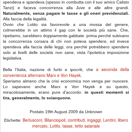
spendeva e spandeva (spesso in combutta con il suo amico Calisto
Tanzi) e faceva concorrenza alla Juve e alle altre grandi.
Naturalmente, senza pagare le tasse e gli oneri previdenziali.
Alla faccia della legalità.
Ovvio che Lotito sia favorevole a una mossa del genere,
colmerebbe in un attimo il gap con le società più sane. Che,
ripetiamo, sarebbero doppiamente gabbate: prima perché subivano
la concorrenza corsara di chi non poteva spendere, ed invece
spendeva alla faccia delle leggi, ora perché potrebbero spendere
solo ai livelli delle società non sane, vista l'ipotetica imposizione
legislativa.
a seconda della
Bella l'Italia, nazione di furbi e ipocriti, che
convenienza alternano Marx e Von Hayek.
Speriamo almeno che la crisi economica non venga per nuocere.
Lo sapevano anche Marx e Von Hayek e su questo,
miracolosamente, erano pure d'accordo:
in questi momenti si
tira, generalmente, lo sciacquone.
Postato
19th August 2009
da Unknown
Berlusconi
Bilanciopoli
contributi
ingaggi
Lentini
libero
Etichette:
mercato
Lotito
tasse
tetto salariale