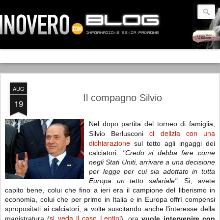
AUG
Il compagno Silvio
19
Nel dopo partita del torneo di famiglia,
ci delizia con una
Silvio Berlusconi
dichiarazione
sul tetto agli ingaggi dei
calciatori:
"Credo si debba fare come
negli Stati Uniti, arrivare a una decisione
per legge per cui sia adottato in tutta
Europa un tetto salariale"
. Sì, avete
capito bene, colui che fino a ieri era il campione del liberismo in
economia, colui che per primo in Italia e in Europa offrì compensi
spropositati ai calciatori, a volte suscitando anche l'interesse della
si veda il caso Lentini
magistratura (
), ora
vuole intervenire con