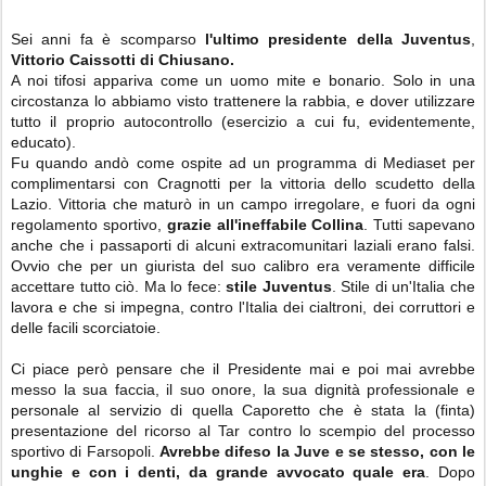
Sei anni fa è scomparso
l'ultimo presidente della Juventus
,
Vittorio Caissotti di Chiusano.
A noi tifosi appariva come un uomo mite e bonario. Solo in una
circostanza lo abbiamo visto trattenere la rabbia, e dover utilizzare
tutto il proprio autocontrollo (esercizio a cui fu, evidentemente,
educato).
Fu quando andò come ospite ad un programma di Mediaset per
complimentarsi con Cragnotti per la vittoria dello scudetto della
Lazio. Vittoria che maturò in un campo irregolare, e fuori da ogni
regolamento sportivo,
grazie all'ineffabile Collina
. Tutti sapevano
anche che i passaporti di alcuni extracomunitari laziali erano falsi.
Ovvio che per un giurista del suo calibro era veramente difficile
accettare tutto ciò. Ma lo fece:
stile Juventus
. Stile di un'Italia che
lavora e che si impegna, contro l'Italia dei cialtroni, dei corruttori e
delle facili scorciatoie.
Ci piace però pensare che il Presidente mai e poi mai avrebbe
messo la sua faccia, il suo onore, la sua dignità professionale e
personale al servizio di quella Caporetto che è stata la (finta)
presentazione del ricorso al Tar contro lo scempio del processo
sportivo di Farsopoli.
Avrebbe difeso la Juve e se stesso, con le
unghie e con i denti,
da grande avvocato quale era
. Dopo