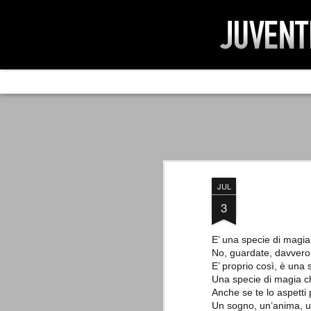
AD IMPOSSIBIL
SEP
19
Ad impossibilìa nemo tenetur. Per
significa che nessuno è tenuto a 
Ed infatti, per chi ricorda le convulse gi
JUL
davvero impresa impossibile quella di mod
erano abbattuti sulla Juventus.
3
E’ una specie di magia
No, guardate, davvero
PER UNA VERITÀ
SEP
E’ proprio così, è una 
STORICA
19
Una specie di magia ch
Cari amici, l'avventura che
Anche se te lo aspetti 
abbiamo iniziato il 5 maggio 2007
Un sogno, un’anima, un