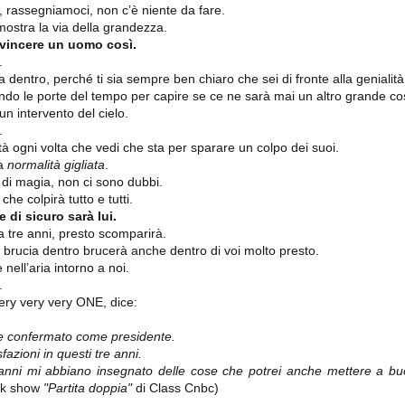
importantissimi punti per la
, rassegniamoci, non c’è niente da fare.
Nonostante il gol fortunoso del
qualificazione e mettendosi alle
Chievo, la sensazione netta è che
mostra la via della grandezza.
spalle le brutte prestazioni del
la matassa sia molto, molto lunga
campionato. Dopo un primo tempo
vincere un uomo così.
e difficile da sbrogliare.
di sofferenza gli uomini di Allegri
.
hanno saputo reagire al gol
entro, perché ti sia sempre ben chiaro che sei di fronte alla genialità
fortunoso (e non molto regolare)
ndo le porte del tempo per capire se ce ne sarà mai un altro grande co
segnato dagli inglesi e a portare a
casa il bottino intero.
n intervento del cielo.
.
tà ogni volta che vedi che sta per sparare un colpo dei suoi.
la
normalità gigliata
.
di magia, non ci sono dubbi.
he colpirà tutto e tutti.
 di sicuro sarà lui.
 tre anni, presto scomparirà.
brucia dentro brucerà anche dentro di voi molto presto.
ell’aria intorno a noi.
.
 delle operazioni di calciomercato, oltre che sulle liste Uefa e serie A (e
ery very very ONE, dice:
abbiamo già pubblicato un pezzo dedicato pochi giorni fa. Ricordiamo che
) dei 12 giocatori usciti nella sessione di calciomercato sono italiani, e
re confermato come presidente.
i giocatori arrivati.
azioni in questi tre anni.
anni mi abbiano insegnato delle cose che potrei anche mettere a buon
alk show
"Partita doppia"
di Class Cnbc)
osta all'Olimpico. Una squadra che per i primi 75 minuti non ha