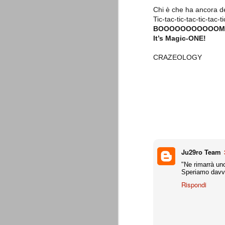
combinato un granché, ritrova la lu
Chi è che ha ancora d
Tic-tac-tic-tac-tic-tac-ti
BOOOOOOOOOOOM
Champions League 2015/16
AUG
It’s Magic-ONE!
28
I sorteggi di giovedì 27 Agosto han
che, a detta di tutti, è capitata nel
CRAZEOLOGY
Gruppo A: Psg (Fra), Real Madrid (Spa),
Gruppo B: Psv Eindhoven (Ola), Manches
Gruppo C: Benfica (Por), Atletico Madrid
Juventus - Udinese 0-1
AUG
23
Sconfitta meritata, anche con un p
dalle scelte iniziali per continuar
sbagliato davvero molto. Siamo certi che
fretta. Che ne pensate voi? Un semplice 
Ju29ro Team
Nel frattempo, le nostre pagelle:
"Ne rimarrà uno
Speriamo davve
Buffon s.v.
Rispondi
La legge è disuguale per tutt
AUG
20
È di oggi la pubblicazione del disp
sull'ennesimo ramo del calciosco