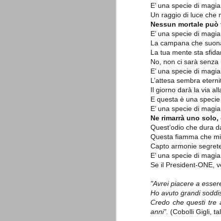
è finita.
E’ una specie di magia
Un raggio di luce che 
Quando abbiamo messo on line
questo sito la nostra squadra del
Nessun mortale può 
cuore stava vivendo il suo periodo
E’ una specie di magia
più buio, annichilita nel suo
La campana che suona d
prestigio e guidata in modo da non
dare molte speranze di un futuro
La tua mente sta sfida
migliore.
No, non ci sarà senza u
E’ una specie di magia
L’attesa sembra eterni
Il giorno darà la via al
E questa è una specie 
E’ una specie di magia c
Ne rimarrà uno solo, e
Quest’odio che dura da
Questa fiamma che mi 
Capto armonie segrete n
La Juve meno italiana
SEP
E’ una specie di magia
8
Sulle implicazioni anche finanziarie
Se il President-ONE, v
relativi criteri di compilazione), 
7 (alcuni dei quali utilizzati poco o nulla
"Avrei piacere a esse
che sono italiani invece solo 2 dei 10 nuov
Ho avuto grandi soddisf
Credo che questi tre 
Roma - Juventus 2-1
AUG
anni”.
(Cobolli Gigli, t
30
La Juventus rimedia una sonora bat