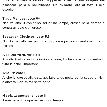
Il tocco di palla è buono, l'aggressività anche, ma esagera nel
possesso palla e nell'irruenza. Da rivedere, era di fatto il suo
esordio
Tiago Mendes:
voto 6+
Non va oltre il compitino nel primo tempo, cresce nella ripresa e
centra un palo clamoroso
Sebastian Giovinco:
voto 5.5
Non tocca palla nel primo tempo, esce proprio quando sembra in
ripresa
Alex Del Piero:
voto 6.5
Al solito tirato a lucido a inizio stagione, finchè sta in campo entra in
tutte le azioni importanti
Amauri: voto 6+
Anche lui cresce alla distanza, lavorando molto per la squadra. Non
è ancora lucidissimo sotto porta
-------------------------------------------------------------------------------------
--------
Nicola Legrottaglie: voto 6
Tiene bene il campo nel secondo tempo