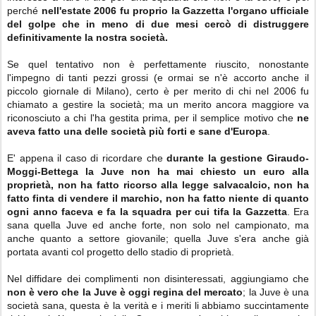
perché
nell'estate 2006 fu proprio la Gazzetta l'organo ufficiale
del golpe che in meno di due mesi cercò di distruggere
definitivamente la nostra società.
Se quel tentativo non è perfettamente riuscito, nonostante
l'impegno di tanti pezzi grossi (e ormai se n'è accorto anche il
piccolo giornale di Milano), certo è per merito di chi nel 2006 fu
chiamato a gestire la società; ma un merito ancora maggiore va
riconosciuto a chi l'ha gestita prima, per il semplice motivo che
ne
aveva fatto una delle società più forti e sane d'Europa
.
E' appena il caso di ricordare che
durante la gestione Giraudo-
Moggi-Bettega la Juve non ha mai chiesto un euro alla
proprietà, non ha fatto ricorso alla legge salvacalcio, non ha
fatto finta di vendere il marchio, non ha fatto niente di quanto
ogni anno faceva e fa la squadra per cui tifa la Gazzetta
. Era
sana quella Juve ed anche forte, non solo nel campionato, ma
anche quanto a settore giovanile; quella Juve s'era anche già
portata avanti col progetto dello stadio di proprietà.
Nel diffidare dei complimenti non disinteressati, aggiungiamo che
non è vero che la Juve è oggi regina del mercato
; la Juve è una
società sana, questa è la verità e i meriti li abbiamo succintamente