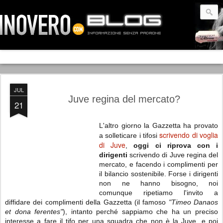
JUL
Juve regina del mercato?
21
L'altro giorno la Gazzetta ha provato
scrivendo di voglia
a solleticare i tifosi
di Juve
,
oggi ci riprova con i
dirigenti
scrivendo di Juve regina del
mercato, e facendo i complimenti per
il bilancio sostenibile. Forse i dirigenti
non ne hanno bisogno, noi
comunque ripetiamo l'invito a
diffidare dei complimenti della Gazzetta (il famoso
"Timeo Danaos
et dona ferentes"
), intanto perché sappiamo che ha un preciso
interesse a fare il tifo per una squadra che non è la Juve, e poi