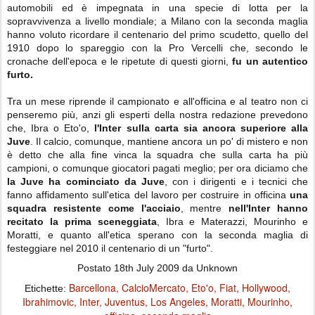
automobili ed è impegnata in una specie di lotta per la
sopravvivenza a livello mondiale; a Milano con la seconda maglia
hanno voluto ricordare il centenario del primo scudetto, quello del
1910 dopo lo spareggio con la Pro Vercelli che, secondo le
cronache dell'epoca e le ripetute di questi giorni,
fu un autentico
furto.
Tra un mese riprende il campionato e all'officina e al teatro non ci
penseremo più, anzi gli esperti della nostra redazione prevedono
che, Ibra o Eto'o,
l'Inter sulla carta sia ancora superiore alla
Juve
. Il calcio, comunque, mantiene ancora un po' di mistero e non
è detto che alla fine vinca la squadra che sulla carta ha più
campioni, o comunque giocatori pagati meglio; per ora diciamo che
la Juve ha cominciato da Juve
, con i dirigenti e i tecnici che
fanno affidamento sull'etica del lavoro per costruire in officina
una
squadra resistente come l'acciaio
, mentre
nell'Inter hanno
recitato la prima sceneggiata
, Ibra e Materazzi, Mourinho e
Moratti, e quanto all'etica sperano con la seconda maglia di
festeggiare nel 2010 il centenario di un "furto".
Postato
18th July 2009
da Unknown
Barcellona
CalcioMercato
Eto'o
Fiat
Hollywood
Etichette:
Ibrahimovic
Inter
Juventus
Los Angeles
Moratti
Mourinho