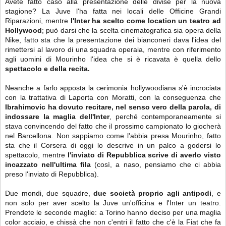
Avete fatto caso alla presentazione delle divise per la nuova
stagione? La Juve l'ha fatta nei locali delle Officine Grandi
Riparazioni, mentre
l'Inter ha scelto come location un teatro ad
Hollywood
; può darsi che la scelta cinematografica sia opera della
Nike, fatto sta che la presentazione dei bianconeri dava l'idea del
rimettersi al lavoro di una squadra operaia, mentre con riferimento
agli uomini di Mourinho l'idea che si è ricavata è quella dello
spettacolo e della recita.
Neanche a farlo apposta la cerimonia hollywoodiana s'è incrociata
con la trattativa di Laporta con Moratti, con la conseguenza che
Ibrahimovic ha dovuto recitare, nel senso vero della parola, di
indossare la maglia dell'Inter
, perché contemporaneamente si
stava convincendo del fatto che il prossimo campionato lo giocherà
nel Barcellona. Non sappiamo come l'abbia presa Mourinho, fatto
sta che il Corsera di oggi lo descrive in un palco a godersi lo
spettacolo, mentre
l'inviato di Repubblica scrive di averlo visto
incazzato nell'ultima fila
(così, a naso, pensiamo che ci abbia
preso l'inviato di Repubblica).
Due mondi, due squadre,
due società proprio agli antipodi
, e
non solo per aver scelto la Juve un'officina e l'Inter un teatro.
Prendete le seconde maglie: a Torino hanno deciso per una maglia
color acciaio, e chissà che non c'entri il fatto che c'è la Fiat che fa