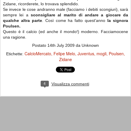
Zidane, ricorderete, lo trovava splendido.
Se invece le cose andranno male (facciamo i debiti scongiuri), sarà
sempre lei a
s
consigliare al marito di andare a giocare da
qualche altra parte
. Così come ha fatto quest'anno
la signora
Poulsen.
Questo è il calcio (ed anche il mondo!) moderno. Facciamocene
una ragione.
Postato
14th July 2009
da Unknown
CalcioMercato
Felipe Melo
Juventus
mogli
Poulsen
Etichette:
Zidane
4
Visualizza commenti