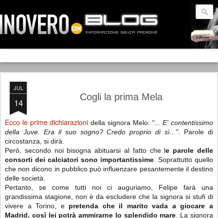
JUL
Cogli la prima Mela
14
Ecco le prime dichiarazioni
della signora Melo:
"... E' contentissimo
della Juve. Era il suo sogno? Credo proprio di sì..."
. Parole di
circostanza, si dirà.
Però, secondo noi bisogna abituarsi al fatto che l
e parole delle
consorti dei calciatori sono importantissime
. Soprattutto quello
che non dicono in pubblico può influenzare pesantemente il destino
delle società.
Pertanto, se come tutti noi ci auguriamo, Felipe farà una
grandissima stagione, non è da escludere che la signora si stufi di
vivere a Torino, e
pretenda che il marito vada a giocare a
Madrid
, così lei
potrà ammirarne lo splendido mare
.
La signora