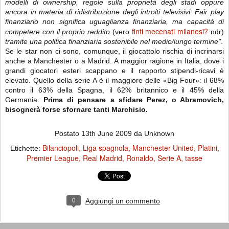
modelli di ownership, regole sulla proprietà degli stadi oppure
ancora in materia di ridistribuzione degli introiti televisivi. Fair play
finanziario non significa uguaglianza finanziaria, ma capacità di
finti mecenati milanesi?
competere con il proprio reddito
(vero
ndr)
tramite una politica finanziaria sostenibile nel medio/lungo termine"
.
Se le star non ci sono, comunque, il giocattolo rischia di incrinarsi
anche a Manchester o a Madrid. A maggior ragione in Italia, dove i
grandi giocatori esteri scappano e il rapporto stipendi-ricavi è
elevato. Quello della serie A è il maggiore delle «Big Four»: il 68%
contro il 63% della Spagna, il 62% britannico e il 45% della
Germania.
Prima di pensare a sfidare Perez, o Abramovich,
bisognerà forse sfornare tanti Marchisio.
Postato
13th June 2009
da Unknown
Bilanciopoli
Liga spagnola
Manchester United
Platini
Etichette:
Premier League
Real Madrid
Ronaldo
Serie A
tasse
0
Aggiungi un commento