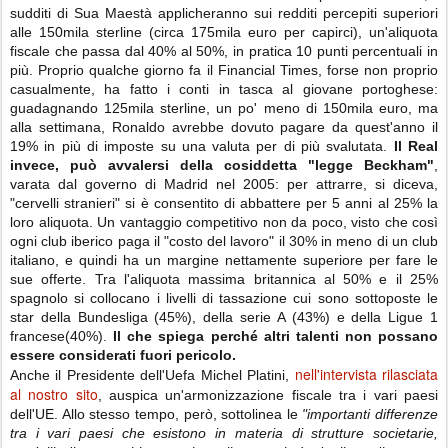
sudditi di Sua Maestà applicheranno sui redditi percepiti superiori
alle 150mila sterline (circa 175mila euro per capirci), un'aliquota
fiscale che passa dal 40% al 50%, in pratica 10 punti percentuali in
più. Proprio qualche giorno fa il Financial Times, forse non proprio
casualmente, ha fatto i conti in tasca al giovane portoghese:
guadagnando 125mila sterline, un po' meno di 150mila euro, ma
alla settimana, Ronaldo avrebbe dovuto pagare da quest'anno il
19% in più di imposte su una valuta per di più svalutata.
Il Real
invece, può avvalersi della cosiddetta "legge Beckham"
,
varata dal governo di Madrid nel 2005: per attrarre, si diceva,
"cervelli stranieri" si è consentito di abbattere per 5 anni al 25% la
loro aliquota. Un vantaggio competitivo non da poco, visto che così
ogni club iberico paga il "costo del lavoro" il 30% in meno di un club
italiano, e quindi ha un margine nettamente superiore per fare le
sue offerte. Tra l'aliquota massima britannica al 50% e il 25%
spagnolo si collocano i livelli di tassazione cui sono sottoposte le
star della Bundesliga (45%), della serie A (43%) e della Ligue 1
francese(40%).
Il che spiega perché altri talenti non possano
essere considerati fuori pericolo.
nell'intervista rilasciata
Anche il Presidente dell'Uefa Michel Platini,
al nostro sito
, auspica un'armonizzazione fiscale tra i vari paesi
dell'UE. Allo stesso tempo, però, sottolinea le
"importanti differenze
tra i vari paesi che esistono in materia di strutture societarie,