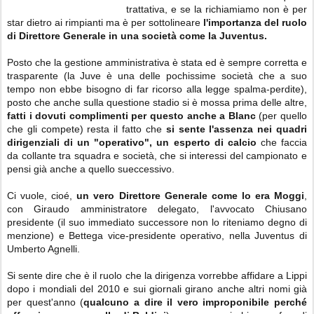
trattativa, e se la richiamiamo non è per
star dietro ai rimpianti ma è per sottolineare
l'importanza del ruolo
di Direttore Generale in una società come la Juventus.
Posto che la gestione amministrativa è stata ed è sempre corretta e
trasparente (la Juve è una delle pochissime società che a suo
tempo non ebbe bisogno di far ricorso alla legge spalma-perdite),
posto che anche sulla questione stadio si è mossa prima delle altre,
fatti i dovuti complimenti per questo anche a Blanc
(per quello
che gli compete) resta il fatto che
si sente l'assenza nei quadri
dirigenziali di un "operativo", un esperto di calcio
che faccia
da collante tra squadra e società, che si interessi del campionato e
pensi già anche a quello sueccessivo.
Ci vuole, cioé,
un vero Direttore Generale come lo era Moggi
,
con Giraudo amministratore delegato, l'avvocato Chiusano
presidente (il suo immediato successore non lo riteniamo degno di
menzione) e Bettega vice-presidente operativo, nella Juventus di
Umberto Agnelli.
Si sente dire che è il ruolo che la dirigenza vorrebbe affidare a Lippi
dopo i mondiali del 2010 e sui giornali girano anche altri nomi già
per quest'anno (
qualcuno a dire il vero improponibile perché