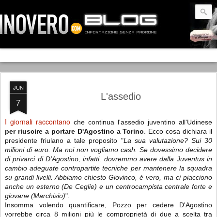
JUN
L'assedio
7
I giornali raccontano
che continua l'assedio juventino all'Udinese
per riuscire a portare D'Agostino a Torino
. Ecco cosa dichiara il
presidente friulano a tale proposito "
La sua valutazione? Sui 30
milioni di euro. Ma noi non vogliamo cash. Se dovessimo decidere
di privarci di D'Agostino, infatti, dovremmo avere dalla Juventus in
cambio adeguate contropartite tecniche per mantenere la squadra
su grandi livelli. Abbiamo chiesto Giovinco, è vero, ma ci piacciono
anche un esterno (De Ceglie) e un centrocampista centrale forte e
giovane (Marchisio)
".
Insomma volendo quantificare, Pozzo per cedere D'Agostino
vorrebbe circa 8 milioni più le comproprietà di due a scelta tra