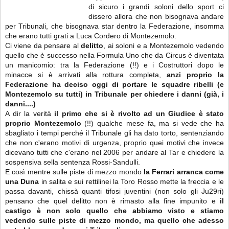
di sicuro i grandi soloni dello sport ci
dissero allora che non bisognava andare
per Tribunali, che bisognava star dentro la Federazione, insomma
che erano tutti grati a Luca Cordero di Montezemolo.
Ci viene da pensare al
delitto
, ai soloni e a Montezemolo vedendo
quello che è successo nella Formula Uno che da Circus è diventata
un manicomio: tra la Federazione (!!) e i Costruttori dopo le
minacce si è arrivati alla rottura completa,
anzi proprio la
Federazione ha deciso oggi di portare le squadre ribelli (e
Montezemolo su tutti) in Tribunale per chiedere i danni (già, i
danni....)
A dir la verità
il primo che si è rivolto ad un Giudice è stato
proprio Montezemolo
(!!) qualche mese fa, ma si vede che ha
sbagliato i tempi perché il Tribunale gli ha dato torto, sentenziando
che non c'erano motivi di urgenza, proprio quei motivi che invece
dicevano tutti che c'erano nel 2006 per andare al Tar e chiedere la
sospensiva sella sentenza Rossi-Sandulli.
E così mentre sulle piste di mezzo mondo
la Ferrari arranca come
una Duna
in salita e sui rettilinei la Toro Rosso mette la freccia e le
passa davanti, chissà quanti tifosi juventini (non solo gli Ju29ri)
pensano che quel delitto non è rimasto alla fine impunito e
il
castigo è non solo quello che abbiamo visto e stiamo
vedendo sulle piste di mezzo mondo, ma quello che adesso