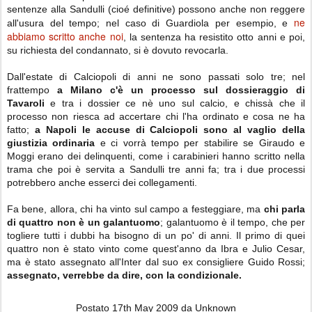
sentenze alla Sandulli (cioé definitive) possono anche non reggere
ne
all'usura del tempo; nel caso di Guardiola per esempio, e
abbiamo scritto anche noi
, la sentenza ha resistito otto anni e poi,
su richiesta del condannato, si è dovuto revocarla.
Dall'estate di Calciopoli di anni ne sono passati solo tre; nel
frattempo
a Milano c'è un processo sul dossieraggio di
Tavaroli
e tra i dossier ce nè uno sul calcio, e chissà che il
processo non riesca ad accertare chi l'ha ordinato e cosa ne ha
fatto;
a Napoli le accuse di Calciopoli sono al vaglio della
giustizia ordinaria
e ci vorrà tempo per stabilire se Giraudo e
Moggi erano dei delinquenti, come i carabinieri hanno scritto nella
trama che poi è servita a Sandulli tre anni fa; tra i due processi
potrebbero anche esserci dei collegamenti.
Fa bene, allora, chi ha vinto sul campo a festeggiare, ma
chi parla
di quattro non è un galantuomo
; galantuomo è il tempo, che per
togliere tutti i dubbi ha bisogno di un po' di anni. Il primo di quei
quattro non è stato vinto come quest'anno da Ibra e Julio Cesar,
ma è stato assegnato all'Inter dal suo ex consigliere Guido Rossi;
assegnato, verrebbe da dire, con la condizionale.
Postato
17th May 2009
da Unknown