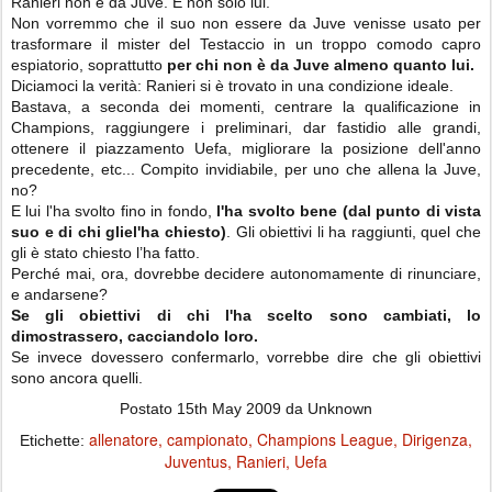
Ranieri non è da Juve. E non solo lui.
Non vorremmo che il suo non essere da Juve venisse usato per
trasformare il mister del Testaccio in un troppo comodo capro
espiatorio, soprattutto
per chi non è da Juve almeno quanto lui.
Diciamoci la verità: Ranieri si è trovato in una condizione ideale.
Bastava, a seconda dei momenti, centrare la qualificazione in
Champions, raggiungere i preliminari, dar fastidio alle grandi,
ottenere il piazzamento Uefa, migliorare la posizione dell'anno
precedente, etc... Compito invidiabile, per uno che allena la Juve,
no?
E lui l'ha svolto fino in fondo,
l'ha svolto bene (dal punto di vista
suo e di chi gliel'ha chiesto)
. Gli obiettivi li ha raggiunti, quel che
gli è stato chiesto l’ha fatto.
Perché mai, ora, dovrebbe decidere autonomamente di rinunciare,
e andarsene?
Se gli obiettivi di chi l'ha scelto sono cambiati, lo
dimostrassero, cacciandolo loro.
Se invece dovessero confermarlo, vorrebbe dire che gli obiettivi
sono ancora quelli.
Postato
15th May 2009
da Unknown
allenatore
campionato
Champions League
Dirigenza
Etichette:
Juventus
Ranieri
Uefa