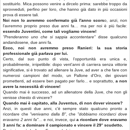
sostituirlo. Mica possono venire a dircelo prima: sarebbe troppo da
sprovveduti, perfino per loro, che hanno già dato in più occasioni
prova di essere tali.
Noi non lo avremmo confermato già l'anno scors
o, anzi, non
l'avremmo proprio preso due anni fa… ma per noi è più facile:
essendo Juventini, come tali vogliamo vincere!
"Prenderanno uno che si sappia accontentare"
disse qualcuno
andandosene, due anni fa.
Ecco, noi non avremmo preso Ranieri: la sua storia
professionale già parlava per lui.
Certo, dal suo punto di vista, l’opportunità era unica e,
probabilmente, irripetibile: dopo vent'anni di carriera senza vittorie
significative, si è trovato ad allenare la Juve, ad aver a che fare con
numerosi campioni del modo, un Pallone d'Oro, dei giovani
promettenti, ad essere ben pagato per farlo... e soprattutto,
a non
avere la necessità di vincere!
Quando mai è successo, ad un allenatore della Juve, che non gli
venisse chiesto di vincere?
Quando mai è capitato, alla Juventus, di non dover vincere?
Anzi, in questi due anni, c'è sempre stato qualcuno pronto a
ricordare che
"venivamo dalla B"
, che
"dobbiamo ricordarci dove
eravamo 2 anni fa"
… e noi, invece, qui
a ricordare dove eravamo
3 anni fa: a dominare il campionato e vincere il 29° scudetto.