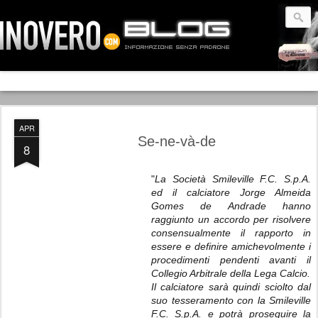
APR
Se-ne-và-de
8
"
La Società Smileville F.C. S.p.A.
ed il calciatore Jorge Almeida
Gomes de Andrade hanno
raggiunto un accordo per risolvere
consensualmente il rapporto in
essere e definire amichevolmente i
procedimenti pendenti avanti il
Collegio Arbitrale della Lega Calcio.
Il calciatore sarà quindi sciolto dal
suo tesseramento con la Smileville
F.C. S.p.A. e potrà proseguire la