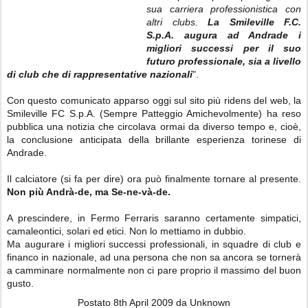
sua carriera professionistica con
altri clubs.
La Smileville F.C.
S.p.A. augura ad Andrade i
migliori successi per il suo
futuro professionale, sia a livello
di club che di rappresentative nazionali
".
Con questo comunicato apparso oggi sul sito più ridens del web, la
Smileville FC S.p.A. (Sempre Patteggio Amichevolmente) ha reso
pubblica una notizia che circolava ormai da diverso tempo e, cioè,
la conclusione anticipata della brillante esperienza torinese di
Andrade.
Il calciatore (si fa per dire) ora può finalmente tornare al presente.
Non più Andrà-de, ma Se-ne-và-de.
A prescindere, in Fermo Ferraris saranno certamente simpatici,
camaleontici, solari ed etici. Non lo mettiamo in dubbio.
Ma augurare i migliori successi professionali, in squadre di club e
financo in nazionale, ad una persona che non sa ancora se tornerà
a camminare normalmente non ci pare proprio il massimo del buon
gusto.
Postato
8th April 2009
da Unknown