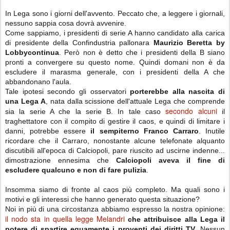
In Lega sono i giorni dell'avvento. Peccato che, a leggere i giornali,
nessuno sappia cosa dovrà avvenire.
Come sappiamo, i presidenti di serie A hanno candidato alla carica
di presidente della Confindustria pallonara
Maurizio Beretta by
Lobbycontinua
. Però non è detto che i presidenti della B siano
pronti a convergere su questo nome. Quindi domani non è da
escludere il marasma generale, con i presidenti della A che
abbandonano l'aula.
Tale ipotesi secondo gli osservatori
porterebbe alla nascita di
una Lega A
, nata dalla scissione dell'attuale Lega che comprende
secondo alcuni
sia la serie A che la serie B. In tale caso
il
traghettatore con il compito di gestire il caos, e quindi di limitare i
danni, potrebbe essere
il sempiterno Franco Carraro
. Inutile
ricordare che il Carraro, nonostante alcune telefonate alquanto
discutibili all'epoca di Calciopoli, pare riuscito ad uscirne indenne...
dimostrazione ennesima che
Calciopoli aveva il fine di
escludere qualcuno e non di fare pulizia
.
Insomma siamo di fronte al caos più completo. Ma quali sono i
motivi e gli interessi che hanno generato questa situazione?
Noi in più di una circostanza abbiamo espresso la nostra opinione:
il nodo sta in quella legge Melandri
che attribuisce alla Lega il
potere di spartire equamente i proventi dei diritti TV
. Nessun