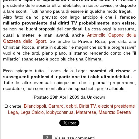
presidente delle società ultraindebitate, a nostro avviso, è disposto
a fare sconti. Tutti hanno paura di essere in qualche modo fregati.
Altro fatto da noi previsto con largo anticipo è che
il famoso
miliardo proveniente dai diritti TV probabilmente non esiste
,
se non nei buoni propositi dei candidati. La cosa oggi la sussurra,
Antonello Capone della
quasi a metter le mani avanti, anche
Gazzetta dello Sport
. Se anche la Pravda Rosa, per dirla alla
Christian Rocca, mette in dubbio "le magnifiche sorti e progressive"
vuol dire che tutti, piano piano, si stanno rendendo conto che "il
miliardo" sbandierato è poco più che una Chimera.
Ecco spiegato tutto il caos della Lega:
scarsità di risorse e
susseguenti problemi di ripartizione tra i club ultraindebitati.
Tutte le altre eventuali spiegazioni che i giornali proporranno,
ricordatelo, non sono nient'altro che specchietti per le allodole.
Postato
29th April 2009
da Unknown
Bilanciopoli
Carraro
debiti
Diritti TV
elezioni presidente
Etichette:
Lega
Lega Calcio
lobbycontinua
Matarrese
Maurizio Beretta
3
Visualizza commenti