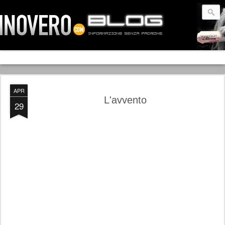
APR
L'avvento
29