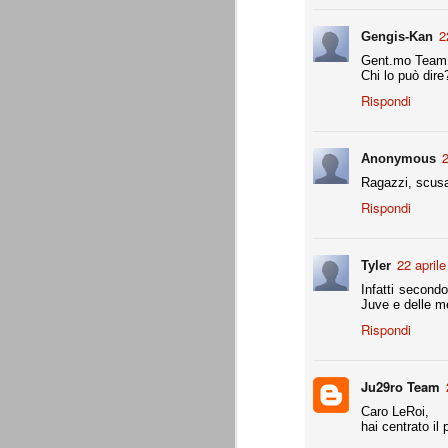
A noi francamente interessa assai poco del
ascolani e tifosi teramani. E' perfino ovv
2
Gengis-Kan
proprio campanile, anche a dispetto della
Gent.mo Team, 
Chi lo può dire
A
Rispondi
de
2
Anonymous
Do
Ragazzi, scusat
c
pa
Rispondi
te
co
22 aprile
Tyler
Infatti second
Juve e delle me
La Juventus di Agnelli-Marot
AUG
Rispondi
8
La Juventus della gestione Agnelli
disputate in questi 5 anni. Otto vit
ricordare. In particolare con Allegri alla 
successi e 2 secondi posti.
Ju29ro Team
all. Delneri 2010-11
Caro LeRoi,
hai centrato il
- serie A: 7° posto