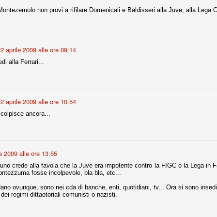
ce solo a 10 minuti dalla fine, dopo essere rimasta in 10 uomini.
ntezemolo non provi a rifilare Domenicali e Baldisseri alla Juve, alla Lega Cal
no regalato un'urna non facile alle italiane, specialmente alla Juventus,
 girone forse più avvincente:
2 aprile 2009 alle ore 09:14
 Shakhtar Donetsk (Ucr), Malmoe (Sve)
di alla Ferrari...
ter Utd (Ing), Cska Mosca (Rus), Wolfsburg (Ger).
 (Spa), Galatasaray (Tur), Astana (Kaz).
2 aprile 2009 alle ore 10:54
colpisce ancora...
izzico di sfortuna. Partita sbagliata come impostazione, a cominciare
e con la gestione della stessa. Può succedere. Oggi anche Allegri ha
 lo abbia capito. Quindi, niente drammi e vediamo di imparare in
passo falso, o c'è qualcosa di più?
e 2009 alle ore 13:55
no crede alla favola che la Juve era impotente contro la FIGC o la Lega in Fa
ontezzuma fosse incolpevole, bla bla, etc...
o ovunque, sono nei cda di banche, enti, quotidiani, tv... Ora si sono insedi
i
ei regimi dittaotoriali comunisti o nazisti.
ositivo della sentenza di primo grado del processo sportivo
mmesse.