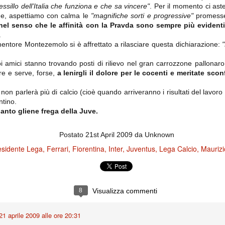
importantissimi punti per la
essillo dell'Italia che funziona e che sa vincere"
. Per il momento ci aste
Nonostante il gol fortunoso del
qualificazione e mettendosi alle
Chievo, la sensazione netta è che
ne, aspettiamo con calma le
spalle le brutte prestazioni del
"magnifiche sorti e progressive"
promesse
la matassa sia molto, molto lunga
campionato. Dopo un primo tempo
nel senso che le affinità con la Pravda sono sempre più evidenti
e difficile da sbrogliare.
di sofferenza gli uomini di Allegri
.
hanno saputo reagire al gol
entore Montezemolo si è affrettato a rilasciare questa dichiarazione:
fortunoso (e non molto regolare)
segnato dagli inglesi e a portare a
casa il bottino intero.
 amici stanno trovando posti di rilievo nel gran carrozzone pallonaro. 
re e serve, forse,
a lenirgli il dolore per le cocenti e meritate sconf
n parlerà più di calcio (cioè quando arriveranno i risultati del lavor
ntino.
anto gliene frega della Juve.
Postato
21st April 2009
da Unknown
residente Lega
Ferrari
Fiorentina
Inter
Juventus
Lega Calcio
Maurizi
 delle operazioni di calciomercato, oltre che sulle liste Uefa e serie A (e
abbiamo già pubblicato un pezzo dedicato pochi giorni fa. Ricordiamo che
) dei 12 giocatori usciti nella sessione di calciomercato sono italiani, e
i giocatori arrivati.
8
Visualizza commenti
21 aprile 2009 alle ore 20:31
osta all'Olimpico. Una squadra che per i primi 75 minuti non ha