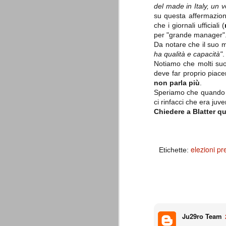
è finita.
del made in Italy, un v
Quando abbiamo messo on line
su questa affermazio
questo sito la nostra squadra del
che i giornali ufficiali (
cuore stava vivendo il suo periodo
per "grande manager"
più buio, annichilita nel suo
Da notare che il suo m
prestigio e guidata in modo da non
dare molte speranze di un futuro
ha qualità e capacità"
.
migliore.
Notiamo che molti suoi
deve far proprio piace
non parla più
.
Speriamo che quando no
ci rinfacci che era juve
Chiedere a Blatter qu
elezioni p
Etichette:
La Juve meno italiana
SEP
8
Sulle implicazioni anche finanziarie
relativi criteri di compilazione), 
7 (alcuni dei quali utilizzati poco o nulla
che sono italiani invece solo 2 dei 10 nuov
Roma - Juventus 2-1
AUG
Ju29ro Team
30
La Juventus rimedia una sonora bat