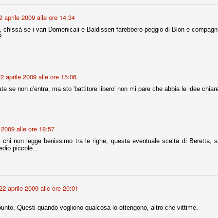
la polemica sviluppatasi in questi giorni, soprattutto fra tifosi
io che ognuno tiri l'acqua al suo mulino e difenda strenuamente il
2 aprile 2009 alle ore 14:34
 presenza o dell'assenza di prove. Ci interessa invece altro.
chissà se i vari Domenicali e Baldisseri farebbero peggio di Blon e compagni
?
Teramo, l'ingiustizia sportiva
UG
17
Nei giorni scorsi abbiamo ricevuto alcuni messaggi di amici
teramani, che ci chiedevano spazio per la loro vicenda, al limite
ll'incredibile. Ce ne occupiamo volentieri.
2 aprile 2009 alle ore 15:06
po le incongruenze emerse negli scorsi anni nello scandalo del
e se non c'entra, ma sto 'battitore libero' non mi pare che abbia le idee chiar
alcioscommesse, con le assurde accuse a Pepe e Bonucci, e la
radossale situazione di Conte, oltre ai tanti altri tirati in ballo solo da
stimonianze di terze parti (senza riscontri oggettivi), ora si punta il dito
ntro il Teramo.
 2009 alle ore 18:57
o chi non legge benissimo tra le righe, questa eventuale scelta di Beretta, sa
dio piccole...
ta
-Marotta ha conseguito il suo ottavo successo nelle 19 competizioni
torie e tre secondi posti in 19 competizioni: risultati impressionanti, da
guida, negli ultimi 13 mesi, sono stati ottenuti (in 5 competizioni) 3
22 aprile 2009 alle ore 20:01
 punto. Questi quando vogliono qualcosa lo ottengono, altro che vittime.