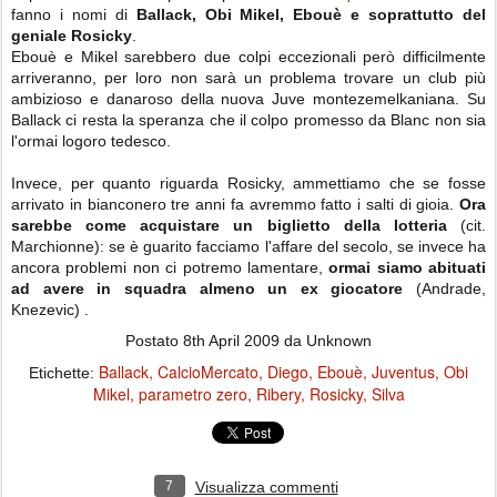
fanno i nomi di
Ballack, Obi Mikel, Ebouè e soprattutto del
geniale Rosicky
.
Ebouè e Mikel sarebbero due colpi eccezionali però difficilmente
arriveranno, per loro non sarà un problema trovare un club più
ambizioso e danaroso della nuova Juve montezemelkaniana. Su
Ballack ci resta la speranza che il colpo promesso da Blanc non sia
l'ormai logoro tedesco.
Invece, per quanto riguarda Rosicky, ammettiamo che se fosse
arrivato in bianconero tre anni fa avremmo fatto i salti di gioia.
Ora
sarebbe come acquistare un biglietto della lotteria
(cit.
Marchionne): se è guarito facciamo l'affare del secolo, se invece ha
ancora problemi non ci potremo lamentare,
ormai siamo abituati
ad avere in squadra almeno un ex giocatore
(Andrade,
Knezevic) .
Postato
8th April 2009
da Unknown
Ballack
CalcioMercato
Diego
Ebouè
Juventus
Obi
Etichette:
Mikel
parametro zero
Ribery
Rosicky
Silva
7
Visualizza commenti