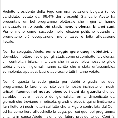
Rieletto presidente della Figc con una votazione bulgara (unico
candidato, votato dal 98,4% dei presenti) Giancarlo Abete ha
presentato un bel programma elettorale che i giornali hanno
sintetizzato in tre punti:
più stadi, meno violenza, bilanci sani.
Più o meno come succede nelle elezioni politiche quando ci
promettono più occupazione, meno tasse e lotta all'evasione
fiscale.
Non ha spiegato, Abete,
come raggiungere quegli obiettivi
, chi
dovrebbe mettere i soldi per gli stadi, come si combatte la violenza,
chi controlla i bilanci, ma pare che in assemblea nessuno glielo
abbia chiesto; i giornali hanno scritto che è stata un'assemblea
sonnolenta, applausi, baci e abbracci e tutti l'hanno votato.
Non è questa la sede giusta per dubbi e giudizi su quel
programma, lo faremo sul sito con le nostre inchieste e i nostri
articoli;
faremo, nel nostro piccolo, i cani da guardia
che poi
sarebbe il vero mestiere del giornalista, ormai dimenticato dai
giornali che troviamo in edicola, grandi e piccoli; qui ci limitiamo a
far riflettere i nostri lettori sul fatto che la Figc è controllata dal Coni
ed ha come fiore all'occhiello la Lega, per cui quel bel programma
chiama in causa Abete insieme col futuro presidente del Coni (si