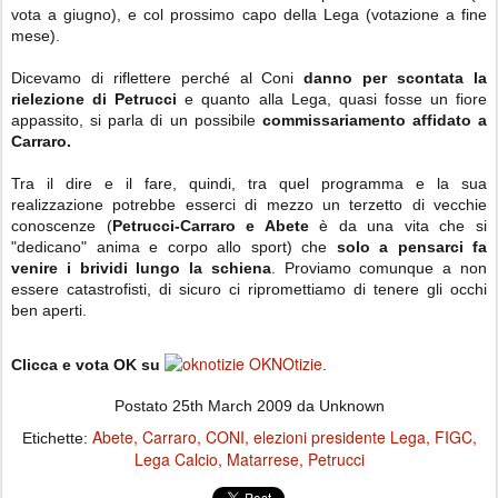
vota a giugno), e col prossimo capo della Lega (votazione a fine
mese).
Dicevamo di riflettere perché al Coni
danno per scontata la
rielezione di Petrucci
e quanto alla Lega, quasi fosse un fiore
appassito, si parla di un possibile
commissariamento affidato a
Carraro.
Tra il dire e il fare, quindi, tra quel programma e la sua
realizzazione potrebbe esserci di mezzo un terzetto di vecchie
conoscenze (
Petrucci-Carraro e Abete
è da una vita che si
"dedicano" anima e corpo allo sport) che
solo a pensarci fa
venire i brividi lungo la schiena
. Proviamo comunque a non
essere catastrofisti, di sicuro ci ripromettiamo di tenere gli occhi
ben aperti.
OKNOtizie
Clicca e vota OK su
.
Postato
25th March 2009
da Unknown
Abete
Carraro
CONI
elezioni presidente Lega
FIGC
Etichette:
Lega Calcio
Matarrese
Petrucci