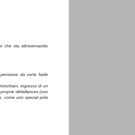
La sentenza di
SEP
nto che sta attraversando
Cassazione su Moggi
11
Dal sito della Corte di
Cassazione:
"In Italia la Corte Suprema di
Cassazione è al vertice della
a pensione da certe faide
giurisdizione ordinaria; tra le
principali funzioni che le sono
ad minchiam, ingresso di un
attribuite dalla legge fondamentale
sull'ordinamento giudiziario del 30
 proprie défaillances (uso
gennaio 1941 n. 12 (art. 65) vi è
ro, come uno special pirla
quella di assicurare "l'esatta
osservanza e l'uniforme
interpretazione della legge, l'unità
del diritto oggettivo nazionale, il
rispetto dei limiti delle diverse
giurisdizioni".