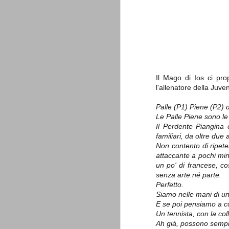
è finita.
Quando abbiamo messo on line
questo sito la nostra squadra del
cuore stava vivendo il suo periodo
più buio, annichilita nel suo
prestigio e guidata in modo da non
dare molte speranze di un futuro
migliore.
Il Mago di Ios ci pr
l'allenatore della Juve
Palle (P1) Piene (P2) 
Le Palle Piene sono le n
Il Perdente Piangina 
familiari, da oltre due
Non contento di ripeter
attaccante a pochi minu
La Juve meno italiana
SEP
un po' di francese, co
8
Sulle implicazioni anche finanziarie
senza arte né parte.
relativi criteri di compilazione), 
Perfetto.
7 (alcuni dei quali utilizzati poco o nulla
che sono italiani invece solo 2 dei 10 nuov
Siamo nelle mani di un
E se poi pensiamo a co
Un tennista, con la col
Roma - Juventus 2-1
AUG
Ah già, possono sempr
30
La Juventus rimedia una sonora bat