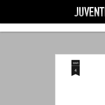
AD IMPOSSIBIL
SEP
19
Ad impossibilìa nemo tenetur. Per
significa che nessuno è tenuto a 
Ed infatti, per chi ricorda le convulse gi
MAR
davvero impresa impossibile quella di mod
erano abbattuti sulla Juventus.
4
PER UNA VERITÀ
SEP
STORICA
19
Cari amici, l'avventura che
abbiamo iniziato il 5 maggio 2007