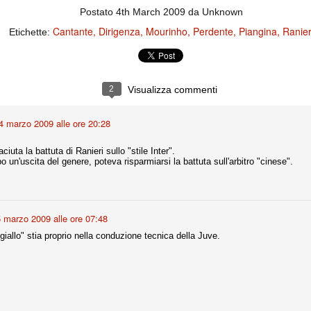
ce solo a 10 minuti dalla fine, dopo essere rimasta in 10 uomini.
Postato
4th March 2009
da Unknown
Cantante
Dirigenza
Mourinho
Perdente
Piangina
Ranier
Etichette:
no regalato un'urna non facile alle italiane, specialmente alla Juventus,
 girone forse più avvincente:
 Shakhtar Donetsk (Ucr), Malmoe (Sve)
2
Visualizza commenti
ter Utd (Ing), Cska Mosca (Rus), Wolfsburg (Ger).
4 marzo 2009 alle ore 20:28
 (Spa), Galatasaray (Tur), Astana (Kaz).
iaciuta la battuta di Ranieri sullo "stile Inter".
o un'uscita del genere, poteva risparmiarsi la battuta sull'arbitro "cinese".
izzico di sfortuna. Partita sbagliata come impostazione, a cominciare
e con la gestione della stessa. Può succedere. Oggi anche Allegri ha
 lo abbia capito. Quindi, niente drammi e vediamo di imparare in
passo falso, o c'è qualcosa di più?
 marzo 2009 alle ore 07:48
"giallo" stia proprio nella conduzione tecnica della Juve.
i
ositivo della sentenza di primo grado del processo sportivo
mmesse.