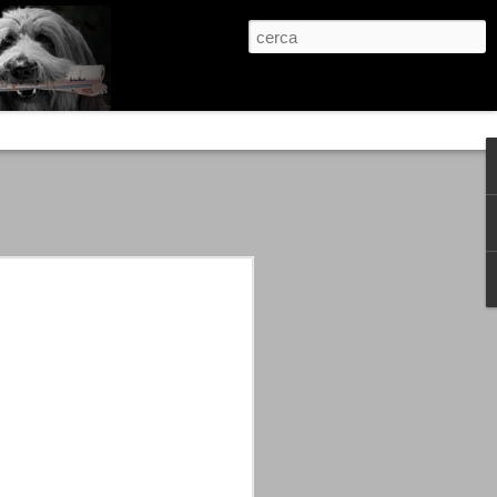
re, condanne scritte prima di ogni
, e chi provava a cantare fuori dal coro
 giustizialista innescato da una indagine
nso unico.
abbia e dalla passione, si ritrovò a
are quell’onda mediatica che ci stava