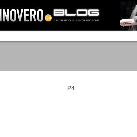
IA NEMO TENETUR
Mass-media feroci, sentimento popola
processo. Una vera e propria mattanza
veniva travolto, annichilito dal furore
 chi conosce il latino, questa frase
che, fin dai primi attimi, sembrò a se
fare imprese impossibili.
Un gruppo di persone, spronato dalla r
ornate dell’estate 2006, sembrava
lavorare sul web per cercare di argin
ificare il corso degli eventi che si
condannando irreversibilmente.
P4
Manchester City -
Juventus - Chievo 1-1
SEP
SEP
Juventus 1-2
15
12
La Juventus esce con un
misero punto dallo Juventus
La Juventus trionfa a
Stadium, accentuando una crisi
Manchester conquistandosi tre
che sembra non avere fine.