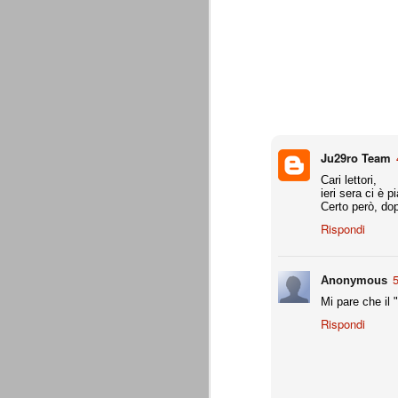
combinato un granché, ritrova la lu
Champions League 2015/16
AUG
28
I sorteggi di giovedì 27 Agosto han
che, a detta di tutti, è capitata nel
Gruppo A: Psg (Fra), Real Madrid (Spa),
Gruppo B: Psv Eindhoven (Ola), Manches
Ju29ro Team
Gruppo C: Benfica (Por), Atletico Madrid
Cari lettori,
ieri sera ci è p
Juventus - Udinese 0-1
AUG
Certo però, dop
23
Sconfitta meritata, anche con un p
Rispondi
dalle scelte iniziali per continuar
sbagliato davvero molto. Siamo certi che
fretta. Che ne pensate voi? Un semplice 
5
Anonymous
Nel frattempo, le nostre pagelle:
Mi pare che il 
Buffon s.v.
Rispondi
La legge è disuguale per tutt
AUG
20
È di oggi la pubblicazione del disp
sull'ennesimo ramo del calciosco