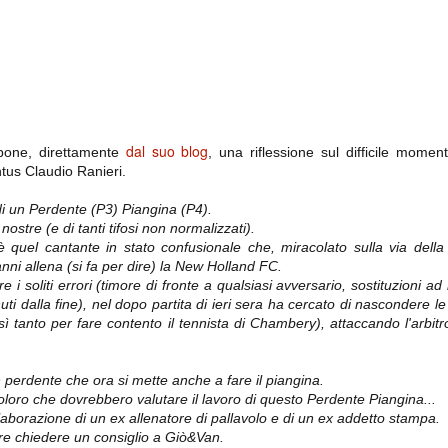
importantissimi punti per la
Nonostante il gol fortunoso del
qualificazione e mettendosi alle
Chievo, la sensazione netta è che
spalle le brutte prestazioni del
la matassa sia molto, molto lunga
campionato. Dopo un primo tempo
e difficile da sbrogliare.
di sofferenza gli uomini di Allegri
hanno saputo reagire al gol
fortunoso (e non molto regolare)
segnato dagli inglesi e a portare a
casa il bottino intero.
dal suo blog
opone, direttamente
, una riflessione sul difficile mome
ntus Claudio Ranieri.
di un Perdente (P3) Piangina (P4).
ostre (e di tanti tifosi non normalizzati).
è quel cantante in stato confusionale che, miracolato sulla via dell
 anni allena (si fa per dire) la New Holland FC.
e i soliti errori (timore di fronte a qualsiasi avversario, sostituzioni 
ti dalla fine), nel dopo partita di ieri sera ha cercato di nascondere le
sì tanto per fare contento il tennista di Chambery), attaccando l'arbit
 delle operazioni di calciomercato, oltre che sulle liste Uefa e serie A (e
abbiamo già pubblicato un pezzo dedicato pochi giorni fa. Ricordiamo che
) dei 12 giocatori usciti nella sessione di calciomercato sono italiani, e
i giocatori arrivati.
 perdente che ora si mette anche a fare il piangina.
loro che dovrebbero valutare il lavoro di questo Perdente Piangina...
laborazione di un ex allenatore di pallavolo e di un ex addetto stampa.
e chiedere un consiglio a Giò&Van.
osta all'Olimpico. Una squadra che per i primi 75 minuti non ha