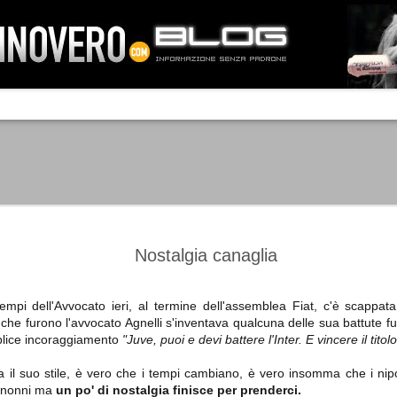
IA NEMO TENETUR
Mass-media feroci, sentimento popola
processo. Una vera e propria mattanza
veniva travolto, annichilito dal furore
 chi conosce il latino, questa frase
che, fin dai primi attimi, sembrò a se
fare imprese impossibili.
Un gruppo di persone, spronato dalla r
ornate dell’estate 2006, sembrava
lavorare sul web per cercare di argin
ificare il corso degli eventi che si
condannando irreversibilmente.
Nostalgia canaglia
mpi dell'Avvocato ieri, al termine dell'assemblea Fiat, c'è scappa
 che furono l'avvocato Agnelli s'inventava qualcuna delle sua battute fu
Manchester City -
Juventus - Chievo 1-1
SEP
SEP
mplice incoraggiamento
"Juve, puoi e devi battere l'Inter. E vincere il titolo
Juventus 1-2
15
12
La Juventus esce con un
misero punto dallo Juventus
La Juventus trionfa a
il suo stile, è vero che i tempi cambiano, è vero insomma che i nipoti
Stadium, accentuando una crisi
Manchester conquistandosi tre
o nonni ma
un po' di nostalgia finisce per prenderci.
che sembra non avere fine.