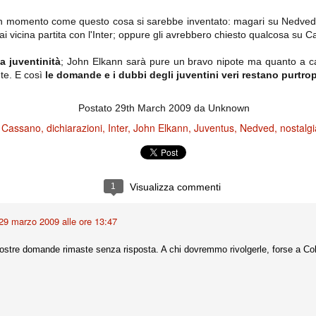
importantissimi punti per la
Nonostante il gol fortunoso del
qualificazione e mettendosi alle
Chievo, la sensazione netta è che
un momento come questo cosa si sarebbe inventato: magari su Nedved 
spalle le brutte prestazioni del
la matassa sia molto, molto lunga
campionato. Dopo un primo tempo
rmai vicina partita con l'Inter; oppure gli avrebbero chiesto qualcosa su 
e difficile da sbrogliare.
di sofferenza gli uomini di Allegri
hanno saputo reagire al gol
a juventinità
; John Elkann sarà pure un bravo nipote ma quanto a ca
fortunoso (e non molto regolare)
te. E così
segnato dagli inglesi e a portare a
le domande e i dubbi degli juventini veri restano purtro
casa il bottino intero.
Postato
29th March 2009
da Unknown
Cassano
dichiarazioni
Inter
John Elkann
Juventus
Nedved
nostalgi
:
1
Visualizza commenti
29 marzo 2009 alle ore 13:47
 delle operazioni di calciomercato, oltre che sulle liste Uefa e serie A (e
abbiamo già pubblicato un pezzo dedicato pochi giorni fa. Ricordiamo che
nostre domande rimaste senza risposta. A chi dovremmo rivolgerle, forse a Cob
) dei 12 giocatori usciti nella sessione di calciomercato sono italiani, e
i giocatori arrivati.
osta all'Olimpico. Una squadra che per i primi 75 minuti non ha