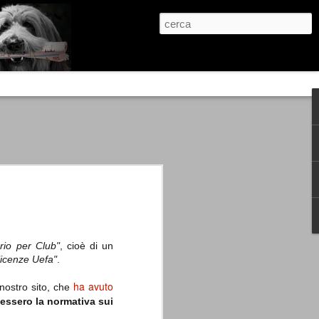
re, condanne scritte prima di ogni
, e chi provava a cantare fuori dal coro
 giustizialista innescato da una indagine
nso unico.
abbia e dalla passione, si ritrovò a
are quell’onda mediatica che ci stava
rio per Club"
, cioè di un
 licenze Uefa"
.
ha avuto
 nostro sito, che
essero la normativa sui