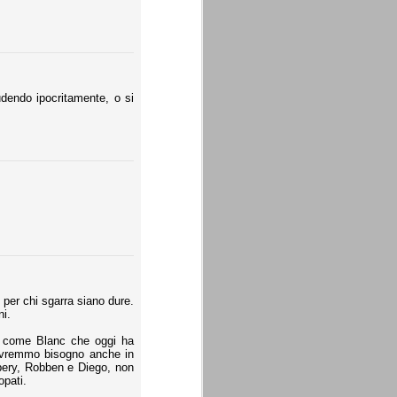
dendo ipocritamente, o si
per chi sgarra siano dure.
ni.
e come Blanc che oggi ha
 avremmo bisogno anche in
bery, Robben e Diego, non
pati.