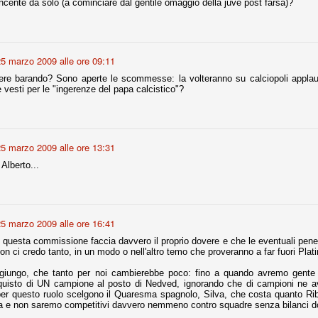
ncente da solo (a cominciare dal gentile omaggio della juve post farsa)?
ce solo a 10 minuti dalla fine, dopo essere rimasta in 10 uomini.
no regalato un'urna non facile alle italiane, specialmente alla Juventus,
5 marzo 2009 alle ore 09:11
 girone forse più avvincente:
cere barando? Sono aperte le scommesse: la volteranno su calciopoli applau
 Shakhtar Donetsk (Ucr), Malmoe (Sve)
 vesti per le "ingerenze del papa calcistico"?
ter Utd (Ing), Cska Mosca (Rus), Wolfsburg (Ger).
 (Spa), Galatasaray (Tur), Astana (Kaz).
5 marzo 2009 alle ore 13:31
Alberto...
izzico di sfortuna. Partita sbagliata come impostazione, a cominciare
e con la gestione della stessa. Può succedere. Oggi anche Allegri ha
 lo abbia capito. Quindi, niente drammi e vediamo di imparare in
passo falso, o c'è qualcosa di più?
5 marzo 2009 alle ore 16:41
 questa commissione faccia davvero il proprio dovere e che le eventuali pene 
n ci credo tanto, in un modo o nell'altro temo che proveranno a far fuori Plati
iungo, che tanto per noi cambierebbe poco: fino a quando avremo gent
i
acquisto di UN campione al posto di Nedved, ignorando che di campioni ne
per questo ruolo scelgono il Quaresma spagnolo, Silva, che costa quanto Ri
ositivo della sentenza di primo grado del processo sportivo
a e non saremo competitivi davvero nemmeno contro squadre senza bilanci do
mmesse.