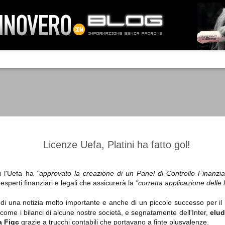
IA NEMO TENETUR
Mass-media feroci, sentimento popola
processo. Una vera e propria mattanza
veniva travolto, annichilito dal furore
 chi conosce il latino, questa frase
che, fin dai primi attimi, sembrò a se
fare imprese impossibili.
Un gruppo di persone, spronato dalla r
ornate dell’estate 2006, sembrava
lavorare sul web per cercare di argin
ificare il corso degli eventi che si
condannando irreversibilmente.
Licenze Uefa, Platini ha fatto gol!
i l'Uefa ha
"approvato la creazione di un Panel di Controllo Finanzia
sperti finanziari e legali che assicurerà la
"corretta applicazione delle
Manchester City -
Juventus - Chievo 1-1
SEP
SEP
Juventus 1-2
15
12
La Juventus esce con un
 di una notizia molto importante e anche di un piccolo successo per il
misero punto dallo Juventus
La Juventus trionfa a
come i bilanci di alcune nostre società, e segnatamente dell'Inter,
elud
Stadium, accentuando una crisi
Manchester conquistandosi tre
a Figc
grazie a trucchi contabili che portavano a finte plusvalenze.
che sembra non avere fine.