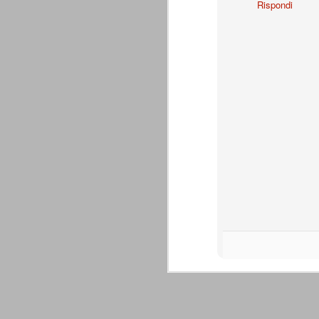
Rispondi
A noi francamente interessa assai poco del
ascolani e tifosi teramani. E' perfino ovv
proprio campanile, anche a dispetto della
A
de
Do
c
pa
te
co
La Juventus di Agnelli-Marot
AUG
8
La Juventus della gestione Agnelli
disputate in questi 5 anni. Otto vit
ricordare. In particolare con Allegri alla 
successi e 2 secondi posti.
all. Delneri 2010-11
- serie A: 7° posto