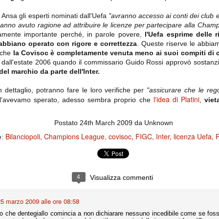
importantissimi punti per la
Nonostante il gol fortunoso del
qualificazione e mettendosi alle
Chievo, la sensazione netta è che
spalle le brutte prestazioni del
Ansa gli esperti nominati dall'Uefa
"avranno accesso ai conti dei club e
la matassa sia molto, molto lunga
campionato. Dopo un primo tempo
hanno avuto ragione ad attribuire le licenze per partecipare alla Cha
e difficile da sbrogliare.
di sofferenza gli uomini di Allegri
mente importante perché, in parole povere,
l'Uefa esprime delle r
hanno saputo reagire al gol
abbiano operato con rigore e correttezza
. Queste riserve le abbia
fortunoso (e non molto regolare)
segnato dagli inglesi e a portare a
 che
la Covisoc è completamente venuta meno ai suoi compiti di c
casa il bottino intero.
ire dall'estate 2006 quando il commissario Guido Rossi approvò sostan
el marchio da parte dell'Inter.
in dettaglio, potranno fare le loro verifiche per
"assicurare che le regol
l'idea di Platini
 l'avevamo sperato, adesso sembra proprio che
,
viet
Postato
24th March 2009
da Unknown
Bilanciopoli
Champions League
covisoc
FIGC
Inter
licenza Uefa
P
e:
 delle operazioni di calciomercato, oltre che sulle liste Uefa e serie A (e
abbiamo già pubblicato un pezzo dedicato pochi giorni fa. Ricordiamo che
) dei 12 giocatori usciti nella sessione di calciomercato sono italiani, e
4
Visualizza commenti
i giocatori arrivati.
5 marzo 2009 alle ore 08:58
o che dentegiallo comincia a non dichiarare nessuno incedibile come se foss
osta all'Olimpico. Una squadra che per i primi 75 minuti non ha