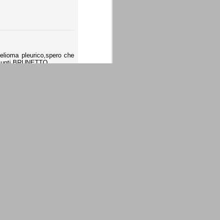
elioma pleurico,spero che
ongiunti,BRUNETTO
diano l'impressione di una