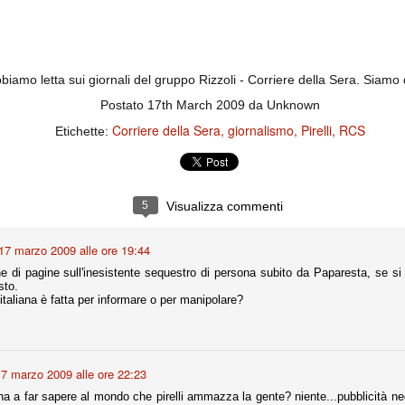
importantissimi punti per la
Nonostante il gol fortunoso del
qualificazione e mettendosi alle
Chievo, la sensazione netta è che
spalle le brutte prestazioni del
la matassa sia molto, molto lunga
campionato. Dopo un primo tempo
e difficile da sbrogliare.
di sofferenza gli uomini di Allegri
hanno saputo reagire al gol
biamo letta sui giornali del gruppo Rizzoli - Corriere della Sera. Siamo d
fortunoso (e non molto regolare)
segnato dagli inglesi e a portare a
Postato
17th March 2009
da Unknown
casa il bottino intero.
Corriere della Sera
giornalismo
Pirelli
RCS
Etichette:
5
Visualizza commenti
17 marzo 2009 alle ore 19:44
e di pagine sull'inesistente sequestro di persona subito da Paparesta, se si 
sto.
 delle operazioni di calciomercato, oltre che sulle liste Uefa e serie A (e
italiana è fatta per informare o per manipolare?
abbiamo già pubblicato un pezzo dedicato pochi giorni fa. Ricordiamo che
) dei 12 giocatori usciti nella sessione di calciomercato sono italiani, e
i giocatori arrivati.
7 marzo 2009 alle ore 22:23
a a far sapere al mondo che pirelli ammazza la gente? niente...pubblicità neg
osta all'Olimpico. Una squadra che per i primi 75 minuti non ha