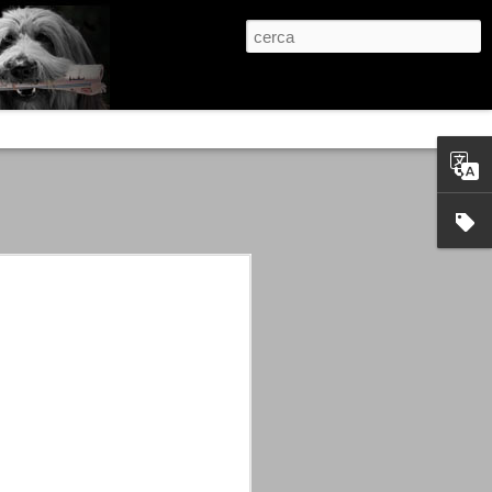
re, condanne scritte prima di ogni
, e chi provava a cantare fuori dal coro
 giustizialista innescato da una indagine
nso unico.
abbia e dalla passione, si ritrovò a
are quell’onda mediatica che ci stava