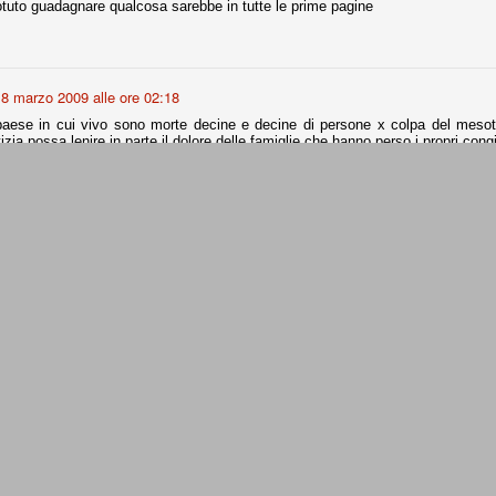
tuto guadagnare qualcosa sarebbe in tutte le prime pagine
ce solo a 10 minuti dalla fine, dopo essere rimasta in 10 uomini.
no regalato un'urna non facile alle italiane, specialmente alla Juventus,
8 marzo 2009 alle ore 02:18
 girone forse più avvincente:
paese in cui vivo sono morte decine e decine di persone x colpa del mesot
 Shakhtar Donetsk (Ucr), Malmoe (Sve)
izia possa lenire in parte il dolore delle famiglie che hanno perso i propri c
ter Utd (Ing), Cska Mosca (Rus), Wolfsburg (Ger).
 (Spa), Galatasaray (Tur), Astana (Kaz).
8 marzo 2009 alle ore 08:51
ertà di informazione e dovere di cronaca di solito anzichè andare a braccetto 
izzico di sfortuna. Partita sbagliata come impostazione, a cominciare
 : alternativamente salti da una all'altra, e la partita è praticamente vinta.
e con la gestione della stessa. Può succedere. Oggi anche Allegri ha
 lo abbia capito. Quindi, niente drammi e vediamo di imparare in
passo falso, o c'è qualcosa di più?
21 marzo 2009 alle ore 14:00
ile ricordare come il gruppo RCS non stia andando affatto bene.
che questo modo di (dis)informare raccolga sempre meno consensi...
i
ositivo della sentenza di primo grado del processo sportivo
mmesse.