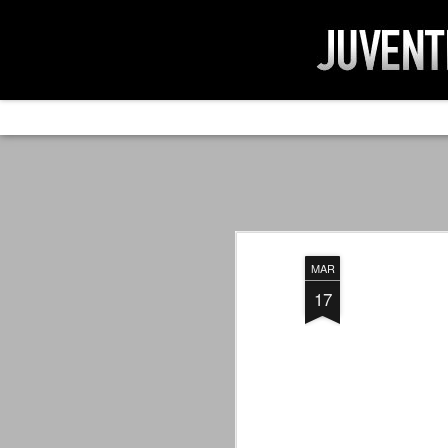
AD IMPOSSIBIL
SEP
19
Ad impossibilìa nemo tenetur. Per
significa che nessuno è tenuto a 
Ed infatti, per chi ricorda le convulse gi
MAR
davvero impresa impossibile quella di mod
erano abbattuti sulla Juventus.
17
PER UNA VERITÀ
SEP
STORICA
19
Cari amici, l'avventura che
abbiamo iniziato il 5 maggio 2007