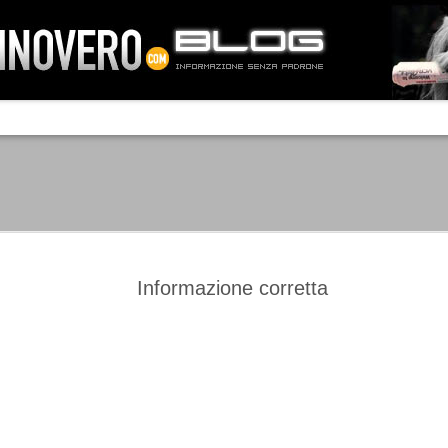
IA NEMO TENETUR
Mass-media feroci, sentimento popola
processo. Una vera e propria mattanza
veniva travolto, annichilito dal furore
 chi conosce il latino, questa frase
che, fin dai primi attimi, sembrò a se
fare imprese impossibili.
Un gruppo di persone, spronato dalla r
ornate dell’estate 2006, sembrava
lavorare sul web per cercare di argin
ificare il corso degli eventi che si
condannando irreversibilmente.
Informazione corretta
Manchester City -
Juventus - Chievo 1-1
SEP
SEP
Juventus 1-2
15
12
La Juventus esce con un
misero punto dallo Juventus
La Juventus trionfa a
Stadium, accentuando una crisi
Manchester conquistandosi tre
che sembra non avere fine.