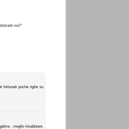
istratti noi?
La sentenza di
SEP
Cassazione su Moggi
11
Dal sito della Corte di
Cassazione:
"In Italia la Corte Suprema di
Cassazione è al vertice della
giurisdizione ordinaria; tra le
principali funzioni che le sono
attribuite dalla legge fondamentale
sull'ordinamento giudiziario del 30
è fortunati poche righe su
gennaio 1941 n. 12 (art. 65) vi è
quella di assicurare "l'esatta
osservanza e l'uniforme
interpretazione della legge, l'unità
del diritto oggettivo nazionale, il
rispetto dei limiti delle diverse
giurisdizioni".
ative...meglio insabbiare,