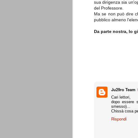
sua dirigenza sia un'o
combinato un granché, ritrova la lu
del Professore.
Ma se non può dire chi
Champions League 2015/16
AUG
pubblico almeno l'elenc
28
I sorteggi di giovedì 27 Agosto han
che, a detta di tutti, è capitata nel
Da parte nostra, lo 
Gruppo A: Psg (Fra), Real Madrid (Spa),
Gruppo B: Psv Eindhoven (Ola), Manches
Gruppo C: Benfica (Por), Atletico Madrid
Juventus - Udinese 0-1
AUG
23
Sconfitta meritata, anche con un p
dalle scelte iniziali per continuar
sbagliato davvero molto. Siamo certi che
Ju29ro Team
fretta. Che ne pensate voi? Un semplice 
Cari lettori,
Nel frattempo, le nostre pagelle:
dopo essere s
smesso)...
Buffon s.v.
Chissà cosa pen
Rispondi
La legge è disuguale per tutt
AUG
20
È di oggi la pubblicazione del disp
sull'ennesimo ramo del calciosco