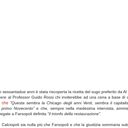
importantissimi punti per la
Nonostante il gol fortunoso del
qualificazione e mettendosi alle
Chievo, la sensazione netta è che
spalle le brutte prestazioni del
la matassa sia molto, molto lunga
campionato. Dopo un primo tempo
e difficile da sbrogliare.
di sofferenza gli uomini di Allegri
hanno saputo reagire al gol
fortunoso (e non molto regolare)
segnato dagli inglesi e a portare a
casa il bottino intero.
 sessantadue anni è stata riscoperta la ricetta del sugo preferito da A
 delle operazioni di calciomercato, oltre che sulle liste Uefa e serie A (e
ere al Professor Guido Rossi chi inviterebbe ad una cena a base di q
abbiamo già pubblicato un pezzo dedicato pochi giorni fa. Ricordiamo che
ò che
"Questa sembra la Chicago degli anni Venti, sembra il capitali
) dei 12 giocatori usciti nella sessione di calciomercato sono italiani, e
i giocatori arrivati.
l primo Novecento"
e che, sempre nella medesima intervista, ammise 
legate a Farsopoli definita
"il trionfo della restaurazione"
.
 Calciopoli sia nulla più che Farsopoli e che la giustizia sommaria sub
osta all'Olimpico. Una squadra che per i primi 75 minuti non ha