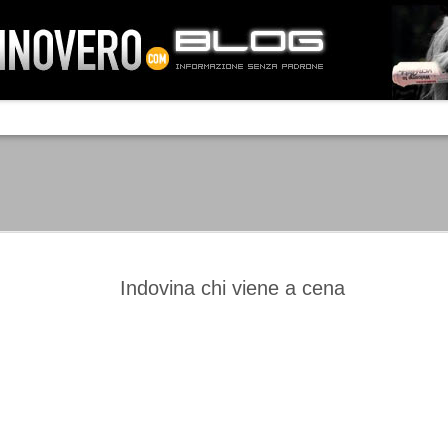
IA NEMO TENETUR
Mass-media feroci, sentimento popola
processo. Una vera e propria mattanza
veniva travolto, annichilito dal furore
 chi conosce il latino, questa frase
che, fin dai primi attimi, sembrò a se
fare imprese impossibili.
Un gruppo di persone, spronato dalla r
ornate dell’estate 2006, sembrava
lavorare sul web per cercare di argin
ificare il corso degli eventi che si
condannando irreversibilmente.
Indovina chi viene a cena
Manchester City -
Juventus - Chievo 1-1
SEP
SEP
Juventus 1-2
15
12
La Juventus esce con un
misero punto dallo Juventus
La Juventus trionfa a
Stadium, accentuando una crisi
Manchester conquistandosi tre
che sembra non avere fine.