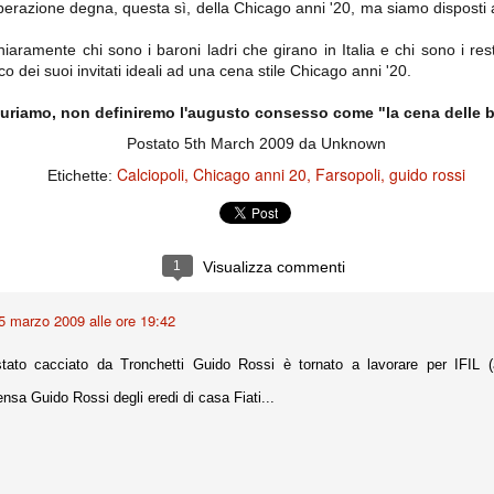
perazione degna, questa sì, della Chicago anni '20, ma siamo disposti 
ce solo a 10 minuti dalla fine, dopo essere rimasta in 10 uomini.
aramente chi sono i baroni ladri che girano in Italia e chi sono i res
o dei suoi invitati ideali ad una cena stile Chicago anni '20.
no regalato un'urna non facile alle italiane, specialmente alla Juventus,
 girone forse più avvincente:
giuriamo, non definiremo l'augusto consesso come "la cena delle b
 Shakhtar Donetsk (Ucr), Malmoe (Sve)
Postato
5th March 2009
da Unknown
ter Utd (Ing), Cska Mosca (Rus), Wolfsburg (Ger).
Calciopoli
Chicago anni 20
Farsopoli
guido rossi
Etichette:
 (Spa), Galatasaray (Tur), Astana (Kaz).
1
Visualizza commenti
izzico di sfortuna. Partita sbagliata come impostazione, a cominciare
e con la gestione della stessa. Può succedere. Oggi anche Allegri ha
 lo abbia capito. Quindi, niente drammi e vediamo di imparare in
5 marzo 2009 alle ore 19:42
passo falso, o c'è qualcosa di più?
tato cacciato da Tronchetti Guido Rossi è tornato a lavorare per IFI
sa Guido Rossi degli eredi di casa Fiati...
i
ositivo della sentenza di primo grado del processo sportivo
mmesse.