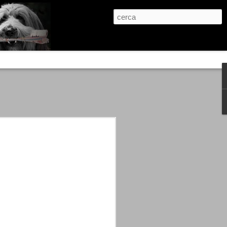
re, condanne scritte prima di ogni
, e chi provava a cantare fuori dal coro
 giustizialista innescato da una indagine
nso unico.
abbia e dalla passione, si ritrovò a
are quell’onda mediatica che ci stava