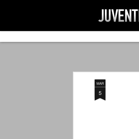
AD IMPOSSIBIL
SEP
19
Ad impossibilìa nemo tenetur. Per
significa che nessuno è tenuto a 
Ed infatti, per chi ricorda le convulse gi
MAR
davvero impresa impossibile quella di mod
erano abbattuti sulla Juventus.
5
PER UNA VERITÀ
SEP
STORICA
19
Cari amici, l'avventura che
abbiamo iniziato il 5 maggio 2007