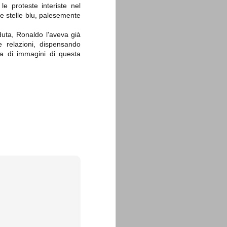
le proteste interiste nel
 le stelle blu, palesemente
aduta, Ronaldo l'aveva già
e relazioni, dispensando
ia di immagini di questa
La sentenza di
SEP
Cassazione su Moggi
11
Dal sito della Corte di
Cassazione:
"In Italia la Corte Suprema di
Cassazione è al vertice della
giurisdizione ordinaria; tra le
principali funzioni che le sono
attribuite dalla legge fondamentale
sull'ordinamento giudiziario del 30
gennaio 1941 n. 12 (art. 65) vi è
quella di assicurare "l'esatta
osservanza e l'uniforme
interpretazione della legge, l'unità
del diritto oggettivo nazionale, il
rispetto dei limiti delle diverse
giurisdizioni".