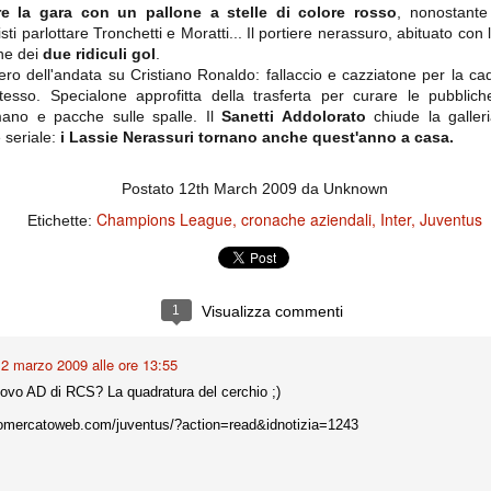
importantissimi punti per la
re la gara con un pallone a stelle di colore rosso
, nonostante 
Nonostante il gol fortunoso del
qualificazione e mettendosi alle
Chievo, la sensazione netta è che
isti parlottare Tronchetti e Moratti... Il portiere nerassuro, abituato con
spalle le brutte prestazioni del
la matassa sia molto, molto lunga
campionato. Dopo un primo tempo
ne dei
due ridiculi gol
.
e difficile da sbrogliare.
di sofferenza gli uomini di Allegri
umero dell'andata su Cristiano Ronaldo: fallaccio e cazziatone per la c
hanno saputo reagire al gol
tesso. Specialone approfitta della trasferta per curare le pubblich
fortunoso (e non molto regolare)
 mano e pacche sulle spalle. Il
segnato dagli inglesi e a portare a
Sanetti Addolorato
chiude la galler
casa il bottino intero.
 seriale:
i Lassie Nerassuri tornano anche quest'anno a casa.
Postato
12th March 2009
da Unknown
Champions League
cronache aziendali
Inter
Juventus
Etichette:
1
Visualizza commenti
2 marzo 2009 alle ore 13:55
 delle operazioni di calciomercato, oltre che sulle liste Uefa e serie A (e
abbiamo già pubblicato un pezzo dedicato pochi giorni fa. Ricordiamo che
nuovo AD di RCS? La quadratura del cerchio ;)
) dei 12 giocatori usciti nella sessione di calciomercato sono italiani, e
i giocatori arrivati.
tomercatoweb.com/juventus/?action=read&idnotizia=1243
osta all'Olimpico. Una squadra che per i primi 75 minuti non ha