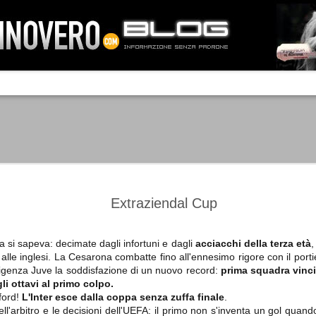
IA NEMO TENETUR
Mass-media feroci, sentimento popola
processo. Una vera e propria mattanza
veniva travolto, annichilito dal furore
 chi conosce il latino, questa frase
che, fin dai primi attimi, sembrò a se
fare imprese impossibili.
Un gruppo di persone, spronato dalla r
ornate dell’estate 2006, sembrava
lavorare sul web per cercare di argin
ificare il corso degli eventi che si
condannando irreversibilmente.
Extraziendal Cup
si sapeva: decimate dagli infortuni e dagli
acciacchi della terza età
,
alle inglesi. La Cesarona combatte fino all'ennesimo rigore con il portie
Manchester City -
Juventus - Chievo 1-1
SEP
SEP
rigenza Juve la soddisfazione di un nuovo record:
prima squadra vinc
Juventus 1-2
15
12
La Juventus esce con un
gli ottavi al primo colpo.
misero punto dallo Juventus
La Juventus trionfa a
ford!
L'Inter esce dalla coppa senza zuffa finale
.
Stadium, accentuando una crisi
Manchester conquistandosi tre
ll'arbitro e le decisioni dell'UEFA: il primo non s'inventa un gol quando
che sembra non avere fine.