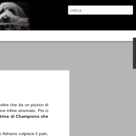
re, condanne scritte prima di ogni
, e chi provava a cantare fuori dal coro
 giustizialista innescato da una indagine
nso unico.
abbia e dalla passione, si ritrovò a
are quell’onda mediatica che ci stava
 oltre che da un pizzico di
re infine stremato. Poi ci
itrice di Champions che
 Adriano colpisce il palo,