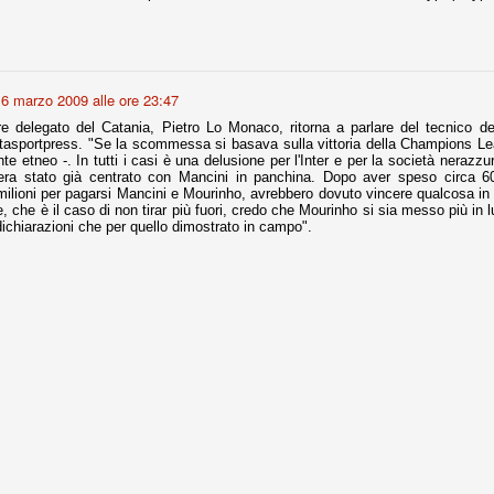
fitte)
6 marzo 2009 alle ore 23:47
s - Lazio 2-0
percoppa italiana, diventando così la squadra più titolata in Italia in
re delegato del Catania, Pietro Lo Monaco, ritorna a parlare del tecnico del
 il Milan (a meno di classifiche e tabelle "galliane"), fermo a quota 6.
Itasportpress. "Se la scommessa si basava sulla vittoria della Champions Le
ente etneo -. In tutti i casi è una delusione per l'Inter e per la società nerazzur
e i bianconeri a trovare una certa unità dopo le prime deludenti
ra stato già centrato con Mancini in panchina. Dopo aver speso circa 60 
milioni per pagarsi Mancini e Mourinho, avrebbero dovuto vincere qualcosa in p
, che è il caso di non tirar più fuori, credo che Mourinho si sia messo più in
dichiarazioni che per quello dimostrato in campo".
no, non è una barzelletta. O forse sì, fate voi, ma non fa ridere. Ci
, non è una storiaccia legata alla ex Jugoslavia. Dicevamo che ci sono
a età (29 anni), e sono fisicamente simili, entrambi grandi e grossi.
uropee, e tutti e due sono appena arrivati a giocare in Italia. Il
one
licate finora sono le motivazioni del giudizio di Cassazione relativo a
vano scelto di farsi giudicare con il rito abbreviato.
o, e quindi non le commenteremo, le considerazioni (di parte)
prese dalla maggior parte dei media (chissà perché...), come fossero