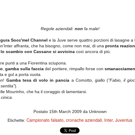
ce solo a 10 minuti dalla fine, dopo essere rimasta in 10 uomini.
no regalato un'urna non facile alle italiane, specialmente alla Juventus,
 girone forse più avvincente:
Regole aziendali:
non
fa male!
 Shakhtar Donetsk (Ucr), Malmoe (Sve)
ugura Socc'mel Channel
e la Juve serve quattro porzioni di lasagne a 
n'Inter affranta, che ha bisogno, come non mai, di una
pronta reazion
ter Utd (Ing), Cska Mosca (Rus), Wolfsburg (Ger).
:
lo scambio con Cassano si avvicina
così ancora di più.
 (Spa), Galatasaray (Tur), Astana (Kaz).
tre punti a una Fiorentina sciupona.
co
,
gamba sulla faccia
del portiere, rimpallo forse con
smanacciamen
ta e gol a porta vuota.
izzico di sfortuna. Partita sbagliata come impostazione, a cominciare
e con la gestione della stessa. Può succedere. Oggi anche Allegri ha
on!
Gamba tesa di volo in pancia
a Comotto, giallo (
"Fabio, il gi
 lo abbia capito. Quindi, niente drammi e vediamo di imparare in
 sentita"
).
passo falso, o c'è qualcosa di più?
pelle Mourinho, che ha il coraggio di lamentarsi.
 cinica
.
Postato
15th March 2009
da Unknown
i
Campionato falsato
cronache aziendali
Inter
Juventus
Etichette:
ositivo della sentenza di primo grado del processo sportivo
mmesse.