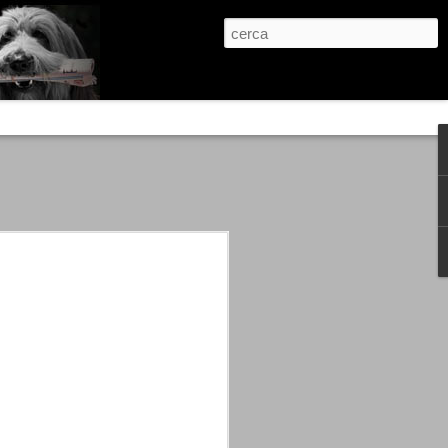
re, condanne scritte prima di ogni
, e chi provava a cantare fuori dal coro
 giustizialista innescato da una indagine
nso unico.
abbia e dalla passione, si ritrovò a
are quell’onda mediatica che ci stava