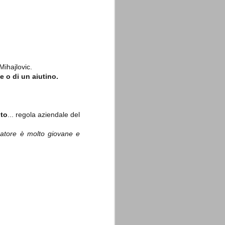
Mihajlovic.
e o di un aiutino.
to
... regola aziendale del
ocatore è molto giovane e