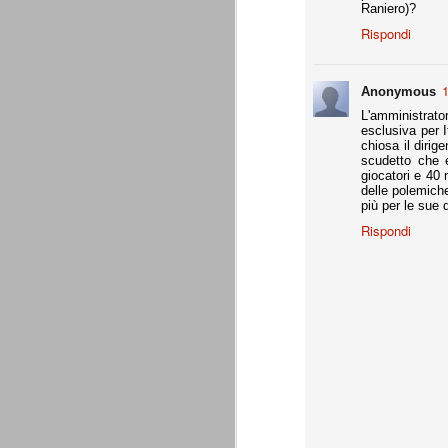
Raniero)?
- coppa Italia: elim. quarti finale
Rispondi
- Europa League: elim. gironi (senza scon
all.
1
Anonymous
Supercoppa italiana: Juventu
AUG
8
La Juventus vince la sua settima Su
L'amministrato
questa competizione. Staccato anche
esclusiva per 
chiosa il dirig
Una prova di forza che aiuta indubbiament
scudetto che e
amichevoli estive.
giocatori e 40 
delle polemiche
più per le sue 
Un bosniaco e un croato
AUG
Rispondi
7
Ci sono un bosniaco e un croato... 
sono un bosniaco e un croato... no
un bosniaco e un croato... Hanno la stess
Giocavano entrambi in squadre importanti e
bosniaco è considerato un top player.
Motivazioni senza motivazi
JUL
29
Precisiamo che ad essere state pubb
Giraudo e agli altri imputati che ave
Precisiamo inoltre che non ci interessan
dell'avvocato Catalanotti, prontamente ri
oro colato.