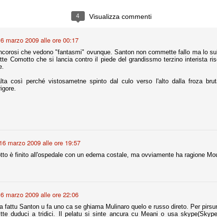
la polemica sviluppatasi in questi giorni, soprattutto fra tifosi
io che ognuno tiri l'acqua al suo mulino e difenda strenuamente il
4
Visualizza commenti
 presenza o dell'assenza di prove. Ci interessa invece altro.
6 marzo 2009 alle ore 00:17
Teramo, l'ingiustizia sportiva
UG
 rancorosi che vedono "fantasmi" ovunque. Santon non commette fallo ma lo su
17
Nei giorni scorsi abbiamo ricevuto alcuni messaggi di amici
te Comotto che si lancia contro il piede del grandissmo terzino interista ris
teramani, che ci chiedevano spazio per la loro vicenda, al limite
e.
ll'incredibile. Ce ne occupiamo volentieri.
lta così perché vistosametne spinto dal culo verso l'alto dalla froza bru
po le incongruenze emerse negli scorsi anni nello scandalo del
rigore.
alcioscommesse, con le assurde accuse a Pepe e Bonucci, e la
radossale situazione di Conte, oltre ai tanti altri tirati in ballo solo da
stimonianze di terze parti (senza riscontri oggettivi), ora si punta il dito
ntro il Teramo.
16 marzo 2009 alle ore 19:57
ta
to è finito all'ospedale con un edema costale, ma ovviamente ha ragione Mouri
-Marotta ha conseguito il suo ottavo successo nelle 19 competizioni
torie e tre secondi posti in 19 competizioni: risultati impressionanti, da
guida, negli ultimi 13 mesi, sono stati ottenuti (in 5 competizioni) 3
6 marzo 2009 alle ore 22:06
ca fattu Santon u fa uno ca se ghiama Mulinaro quelo e russo direto. Per pirsu
itte duduci a tridici. Il pelatu si sinte ancura cu Meani o usa skype(Skype