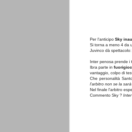
combinato un granché, ritrova la lu
Champions League 2015/16
AUG
28
I sorteggi di giovedì 27 Agosto han
che, a detta di tutti, è capitata nel
Gruppo A: Psg (Fra), Real Madrid (Spa),
Per l'anticipo
Sky ina
Si torna a meno 4 da u
Gruppo B: Psv Eindhoven (Ola), Manches
Juvinco dà spettacolo
Gruppo C: Benfica (Por), Atletico Madrid
Inter penosa prende i 
Juventus - Udinese 0-1
Ibra parte in
fuorigio
AUG
vantaggio, colpo di tes
23
Sconfitta meritata, anche con un p
dalle scelte iniziali per continuar
Che personalità Sant
sbagliato davvero molto. Siamo certi che
l'arbitro non se la sarà
fretta. Che ne pensate voi? Un semplice 
Nel finale l'arbitro es
Commento Sky ?
Inter
Nel frattempo, le nostre pagelle:
Buffon s.v.
La legge è disuguale per tutt
AUG
20
È di oggi la pubblicazione del disp
sull'ennesimo ramo del calciosco