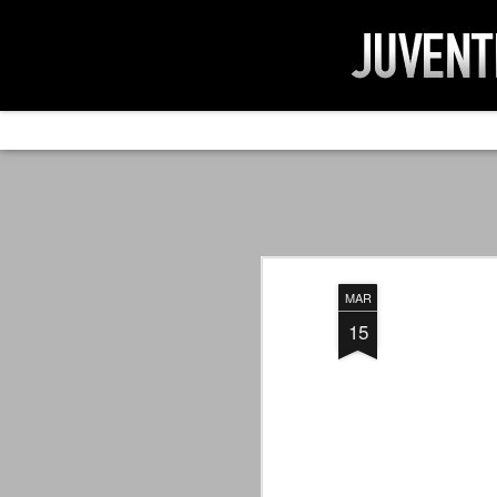
AD IMPOSSIBIL
SEP
19
Ad impossibilìa nemo tenetur. Per
significa che nessuno è tenuto a 
Ed infatti, per chi ricorda le convulse gi
MAR
davvero impresa impossibile quella di mod
erano abbattuti sulla Juventus.
15
PER UNA VERITÀ
SEP
STORICA
19
Cari amici, l'avventura che
abbiamo iniziato il 5 maggio 2007