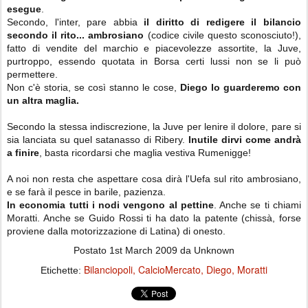
esegue
.
Secondo, l'inter, pare abbia
il diritto di redigere il bilancio
secondo il rito... ambrosiano
(codice civile questo sconosciuto!),
fatto di vendite del marchio e piacevolezze assortite, la Juve,
purtroppo, essendo quotata in Borsa certi lussi non se li può
permettere.
Non c'è storia, se così stanno le cose,
Diego lo guarderemo con
un altra maglia.
Secondo la stessa indiscrezione, la Juve per lenire il dolore, pare si
sia lanciata su quel satanasso di Ribery.
Inutile dirvi come andrà
a finire
, basta ricordarsi che maglia vestiva Rumenigge!
A noi non resta che aspettare cosa dirà l'Uefa sul rito ambrosiano,
e se farà il pesce in barile, pazienza.
In economia tutti i nodi vengono al pettine
. Anche se ti chiami
Moratti. Anche se Guido Rossi ti ha dato la patente (chissà, forse
proviene dalla motorizzazione di Latina) di onesto.
Postato
1st March 2009
da Unknown
Bilanciopoli
CalcioMercato
Diego
Moratti
Etichette: