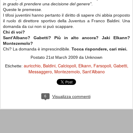
in grado di prendere una decisione del genere"
.
Queste le premesse.
I tifosi juventini hanno pertanto il diritto di sapere chi abbia proposto
il ruolo di direttore sportivo della Juventus a Franco Baldini. Una
domanda da cui non si può scappare.
Chi di voi?
Sant'Albano? Gabetti? Più in alto ancora? Jaki Elkann?
Montezemolo?
Chi? La domanda è imprescindibile.
Tocca rispondere, cari miei.
Postato
21st March 2009
da Unknown
auricchio
Baldini
Calciopoli
Elkann
Farsopoli
Gabetti
Etichette:
Messaggero
Montezemolo
Sant'Albano
6
Visualizza commenti