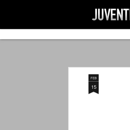
AD IMPOSSIBIL
SEP
19
Ad impossibilìa nemo tenetur. Per
significa che nessuno è tenuto a 
Ed infatti, per chi ricorda le convulse gi
FEB
davvero impresa impossibile quella di mod
erano abbattuti sulla Juventus.
15
PER UNA VERITÀ
SEP
STORICA
19
Cari amici, l'avventura che
abbiamo iniziato il 5 maggio 2007