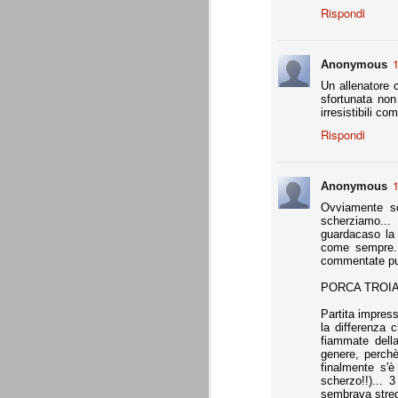
Daniele Rugani
Rispondi
JUL
14
A fine mese (29 luglio) compirà 21 a
Daniele Rugani. Difensore centrale,
per la chiusura pulita, bravo nel disimpeg
1
Anonymous
Un allenatore 
È tempo di cessioni
JUL
sfortunata non
irresistibili c
7
Marotta è stato chiaro: l'obbiettivo
rimpiazzare immediatamente le par
Rispondi
che aveva dato molto in questi 4 anni. L
Sassuolo per Berardi e il riscatto di Per
giocatori di prospettiva.
1
Anonymous
L'esercito dei prestiti
JUN
Ovviamente so
scherziamo... 
26
Giovedì 25 giugno 2015 si è conclu
guardacaso la 
(comproprietà). Martedì 30 giugno è
come sempre.
l'apertura delle buste chiuse, in assenza 
commentate pur
La Juventus ha comunque già risolto tutt
PORCA TROIA 
Partita impress
Generare utili dal nulla
JUN
la differenza 
25
Ad oggi, Zaza è ancora un giocato
fiammate della
dovesse venire alla Juventus, pren
genere, perch
Gabbiadini (al Napoli), finora ci hanno r
finalmente s'è
per merito loro, ma per merito di quel Be
scherzo!!)...
voler apprezzare ancora appieno l'operat
sembrava strega