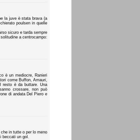
he la juve è stata brava (a
schierato poulsen in quelle
arso sicuro e tarda sempre
a solitudine a centrocampo:
co è un mediocre, Ranieri
catori come Buffon, Amauri,
l resto è da buttare. Una
 sanno crossare, non può
rone di andata Del Piero e
e che in tutte o per lo meno
si beccati un gol.