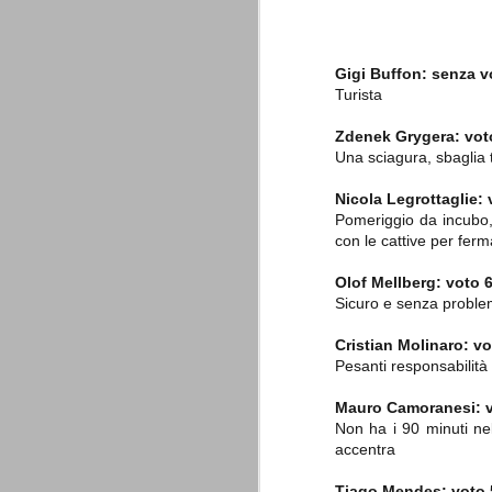
è finita.
Quando abbiamo messo on line
questo sito la nostra squadra del
cuore stava vivendo il suo periodo
Gigi Buffon:
senza v
più buio, annichilita nel suo
Turista
prestigio e guidata in modo da non
dare molte speranze di un futuro
migliore.
Zdenek Grygera:
vot
Una sciagura, sbaglia t
Nicola Legrottaglie:
Pomeriggio da incubo,
con le cattive per ferm
Olof Mellberg: voto 6
Sicuro e senza problemi
La Juve meno italiana
SEP
Cristian Molinaro:
vo
8
Sulle implicazioni anche finanziarie
Pesanti responsabilità
relativi criteri di compilazione), 
7 (alcuni dei quali utilizzati poco o nulla
Mauro Camoranesi:
che sono italiani invece solo 2 dei 10 nuov
Non ha i 90 minuti nel
accentra
Roma - Juventus 2-1
AUG
30
La Juventus rimedia una sonora bat
Tiago Mendes:
voto 