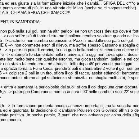
ta ed era giusta sia la formazione iniziale che i cambi... SFIGA DEL c***o 
o punto ancora di più, in una vittoria del Milan (anche se ci sorpasserebb
TA SI CHIAMA SFIGA CREDIAMOCI!!!
Comproprietà - Capitolo finale
UN
VENTUS-SAMPDORIA:
18
Finita un'altra stagione di trionfi, è tempo ora per la Juve di
mettersi tutto alle spalle e di organizzare il mercato per la
n può nulla sul gol, non ha altri pericoli se non un cross deviato dove è for
rossima stagione.
 non soffre più di tanto dietro ma il pallone sembra scottare quando ce l'ha 
-> anche lui non sembra serenissimo, Pazzini era dalle sue parti sul gol
e anni fa il calcio italiano ha deciso di adeguarsi al resto d’Europa e
 --> non commette errori di rilievo, ma soffre spesso Cassano e sbaglia q
 estinguere definitivamente la pratica delle comproprietà. Per
> a parte un paio di errorini, fa una gran bella partita: si ricordano decine di
evolare le società, la FIGC aveva dato inizialmente un anno di tempo,
--> è sempre fondamentale nella manovra, ma oggi non trova spunti decisi
lvo poi decidere di concedere una proroga fino a giugno 2015.
rte non molto bene con qualche errorino, ma gioca tantissimi palloni e nel co
on stava facendo errori nè sfracelli, tolto dopo 45' per via del punteggio
sprazzi torna la Furia Ceca: prende 2 pali e sfiora altre 2 volte il gol, sempre
-> colpisce 2 pali in un tiro, sfiora il gol di tacco, assist splendidi: bentorna
nostante il ritorno al gol sufficienza striminzita: ne sbaglia molti altri, è spes
entra e aumenta la pericolosità dei suoi: sfiora il gol dopo una gran giocata e
rdinaria
 --> purtroppo Camoranesi non ha ancora i 90' nelle gambe: i suoi 22' si se
mo orgogliosi di un gruppo (società, dirigenti, staff tecnico, squadra)
v
spacciato. Una squadra che ha saputo cambiare guida tecnica, staff,
li di gioco, interpreti, mentalità in campo... riproponendosi sempre e
,5 --> la formazione presenta ancora assenze importanti, ma la squadra non
na ed è quadrata, la decisione di cambiare Poulsen con Giovinco all'inizio 
elata positiva. In poche parole, 3 punti che non arrivano per colpa della s
2014/15:
diamo ancora.
 ai rigori).