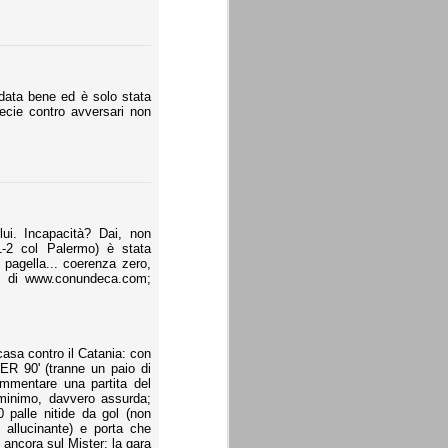
ndata bene ed è solo stata
pecie contro avversari non
ui. Incapacità? Dai, non
-1-2 col Palermo) è stata
 pagella... coerenza zero,
m di www.conundeca.com;
casa contro il Catania: con
ER 90' (tranne un paio di
ommentare una partita del
minimo, davvero assurda;
 palle nitide da gol (non
allucinante) e porta che
 ancora sul Mister: la gara