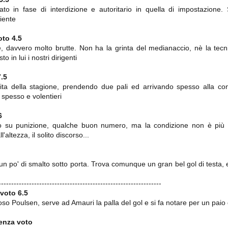
ce solo a 10 minuti dalla fine, dopo essere rimasta in 10 uomini.
to in fase di interdizione e autoritario in quella di impostazione. 
iente
oto 4.5
no regalato un'urna non facile alle italiane, specialmente alla Juventus,
 davvero molto brutte. Non ha la grinta del medianaccio, nè la tecnica
 girone forse più avvincente:
o in lui i nostri dirigenti
 Shakhtar Donetsk (Ucr), Malmoe (Sve)
7.5
ter Utd (Ing), Cska Mosca (Rus), Wolfsburg (Ger).
tita della stagione, prendendo due pali ed arrivando spesso alla con
 (Spa), Galatasaray (Tur), Astana (Kaz).
 spesso e volentieri
6
o su punizione, qualche buon numero, ma la condizione non è più qu
izzico di sfortuna. Partita sbagliata come impostazione, a cominciare
e con la gestione della stessa. Può succedere. Oggi anche Allegri ha
'altezza, il solito discorso...
 lo abbia capito. Quindi, niente drammi e vediamo di imparare in
passo falso, o c'è qualcosa di più?
n po' di smalto sotto porta. Trova comunque un gran bel gol di testa,
----------------------------------------------------------------
voto 6.5
i
so Poulsen, serve ad Amauri la palla del gol e si fa notare per un paio d
ositivo della sentenza di primo grado del processo sportivo
mmesse.
enza voto