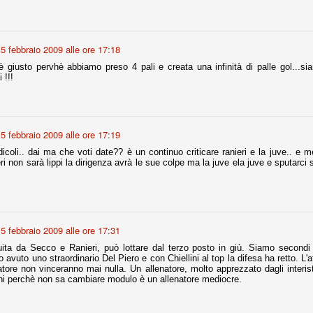
fitte)
5 febbraio 2009 alle ore 17:18
s - Lazio 2-0
è giusto pervhè abbiamo preso 4 pali e creata una infinità di palle gol...siam
 !!!
percoppa italiana, diventando così la squadra più titolata in Italia in
 il Milan (a meno di classifiche e tabelle "galliane"), fermo a quota 6.
e i bianconeri a trovare una certa unità dopo le prime deludenti
5 febbraio 2009 alle ore 17:19
ridicoli.. dai ma che voti date?? è un continuo criticare ranieri e la juve.. e
ieri non sarà lippi la dirigenza avrà le sue colpe ma la juve ela juve e sputarc
no, non è una barzelletta. O forse sì, fate voi, ma non fa ridere. Ci
, non è una storiaccia legata alla ex Jugoslavia. Dicevamo che ci sono
a età (29 anni), e sono fisicamente simili, entrambi grandi e grossi.
uropee, e tutti e due sono appena arrivati a giocare in Italia. Il
5 febbraio 2009 alle ore 17:31
one
ita da Secco e Ranieri, può lottare dal terzo posto in giù. Siamo secondi 
licate finora sono le motivazioni del giudizio di Cassazione relativo a
avuto uno straordinario Del Piero e con Chiellini al top la difesa ha retto. L'a
vano scelto di farsi giudicare con il rito abbreviato.
tore non vinceranno mai nulla. Un allenatore, molto apprezzato dagli interist
oni perchè non sa cambiare modulo è un allenatore mediocre.
o, e quindi non le commenteremo, le considerazioni (di parte)
prese dalla maggior parte dei media (chissà perché...), come fossero