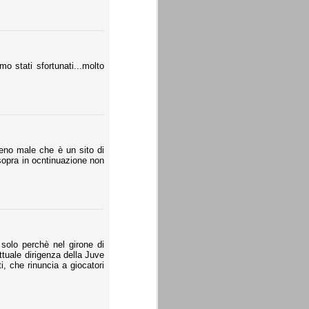
o stati sfortunati...molto
 meno male che è un sito di
i sopra in ocntinuazione non
solo perchè nel girone di
ttuale dirigenza della Juve
i, che rinuncia a giocatori