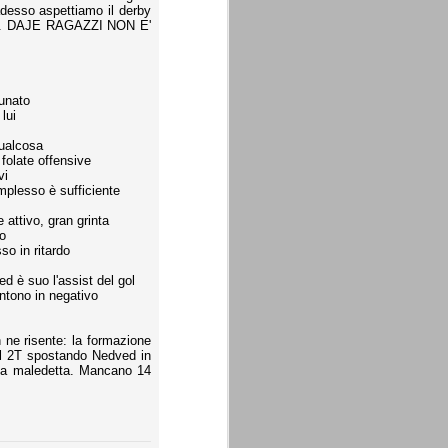
adesso aspettiamo il derby
e)... DAJE RAGAZZI NON E'
tunato
lui
ualcosa
 folate offensive
vi
mplesso è sufficiente
 attivo, gran grinta
to
so in ritardo
d è suo l'assist del gol
ntono in negativo
 ne risente: la formazione
del 2T spostando Nedved in
figa maledetta. Mancano 14