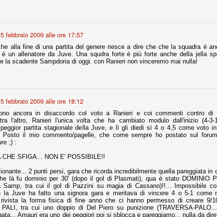
nni uno fra i maggiori talenti del calcio italiano della sua generazione,
 bravo nell'anticipo, bravo in marcatura, bravo nello scegliere il tempo
no, bravo nell'avanzare palla al piede, bravo nei colpi di testa. Bravo.
5 febbraio 2009 alle ore 17:57
che alla fine di una partita del genere riesce a dire che che la squadra è a
 è un allenatore da Juve. Una squdra forte è più forte anche della jella s
ome la scadente Sampdoria di oggi. con Ranieri non vinceremo mai nulla!
 della Juventus era fare mercato e farlo subito, anche al fine di
tenze annunciate di Tevez e Pirlo, svecchiando al contempo una rosa
'acquisto di Rugani, Dybala e Zaza, il gentleman agreement con il
eyra sono tutte mosse che puntano a ringiovanire la rosa affidandosi a
5 febbraio 2009 alle ore 18:12
no ancora in disaccordo col voto a Ranieri e coi commenti contro di l
tra l'altro, Ranieri l'unica volta che ha cambiato modulo dall'inizio (4-3
sa per la Juventus l'epoca degli accordi di compartecipazione
peggior partita stagionale della Juve, e lì gli diedi sì 4 o 4,5 come voto in
 la data finale, data nella quale quella forma contrattuale (con
 Posto il mio commento/pagelle, che come sempre ho postato sul foru
di accordo) dovrà scomparire dal calcio italiano.
e ;) :
i gli accordi di compartecipazione ancora in essere.
CHE SFIGA... NON E' POSSIBILE!!
ionante... 2 punti persi, gara che ricorda incredibilmente quella pareggiata in 
che là fu dominio per 30' (dopo il gol di Plasmati), qua è stato DOMINIO P
re del Sassuolo, così come Berardi (ora al 100%). Se uno dei due
 Samp, tra cui il gol di Pazzini su magia di Cassano)!!... Impossibile c
deremo atto di quanto costerà. Di certo, quei due giocatori, insieme a
è la Juve ha fatto una signora gara e meritava di vincere 4 o 5-1 come 
eso parecchio. Non sul piano sportivo, ma su quello finanziario. E non
 rivista la forma fisica di fine anno che ci hanno permesso di creare 9/10
ppe Marotta del quale una parte della tifoseria juventina sembra non
 3 PALI, tra cui uno doppio di Del Piero su punizione (TRAVERSA-PALO... 
o.
ta... Amauri era uno dei peggiori poi si sblocca e pareggiamo... nulla da dire