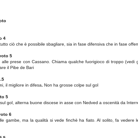
importantissimi punti per la
Nonostante il gol fortunoso del
qualificazione e mettendosi alle
Chievo, la sensazione netta è che
spalle le brutte prestazioni del
la matassa sia molto, molto lunga
campionato. Dopo un primo tempo
e difficile da sbrogliare.
di sofferenza gli uomini di Allegri
oto
hanno saputo reagire al gol
fortunoso (e non molto regolare)
segnato dagli inglesi e a portare a
casa il bottino intero.
o 4
utto ciò che è possibile sbagliare, sia in fase difensiva che in fase offe
voto 5
 alle prese con Cassano. Chiama qualche fuorigioco di troppo (vedi g
are il Pibe de Bari
.5
, il migliore in difesa
.
Non ha grosse colpe sul gol
to 5
 delle operazioni di calciomercato, oltre che sulle liste Uefa e serie A (e
 sul gol, alterna buone discese in asse con Nedved a oscenità da Inter
abbiamo già pubblicato un pezzo dedicato pochi giorni fa. Ricordiamo che
) dei 12 giocatori usciti nella sessione di calciomercato sono italiani, e
voto 6
i giocatori arrivati.
le gambe, ma la qualità si vede finchè ha fiato. Al solito, fa vedere 
osta all'Olimpico. Una squadra che per i primi 75 minuti non ha
5.5