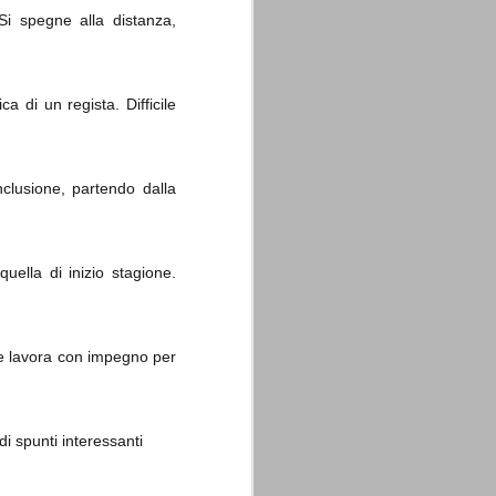
Si spegne alla distanza,
 di un regista. Difficile
clusione, partendo dalla
ella di inizio stagione.
 e lavora con impegno per
i spunti interessanti