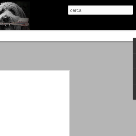
re, condanne scritte prima di ogni
, e chi provava a cantare fuori dal coro
 giustizialista innescato da una indagine
nso unico.
abbia e dalla passione, si ritrovò a
are quell’onda mediatica che ci stava