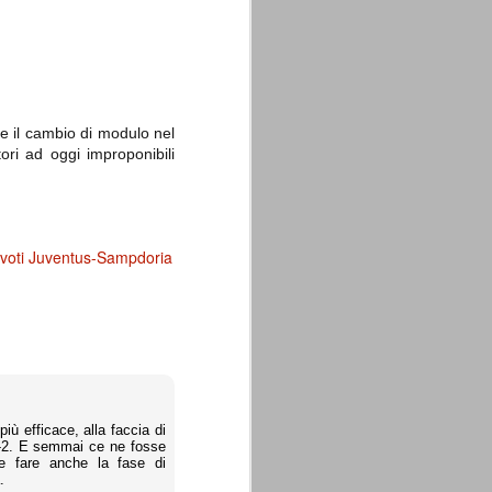
me il cambio di modulo nel
ori ad oggi improponibili
voti Juventus-Sampdoria
ù efficace, alla faccia di
-4-2. E semmai ce ne fosse
e fare anche la fase di
.