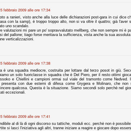
5 febbraio 2009 alle ore 17:34
r quello che è: un allenamento in vista della stagione, una ghiotta
to a ranieri, visto anche alla luce delle dichiarazioni post-gara in cui dice c
tere preziosi minuti nelle gambe. E chi sabato era allo stadio a San
asa con la samp), è troppo troppo alto, non si va oltre il quattro; già l'aver 
e.
tato uno scandalo.
tre valutazioni mi pare un po' sopravvalutato mellberg, che non sempre mi è p
rsi del pallone; tiago forse meritava la sufficienza, vista anche la sua assolut
e A
ne verticalizzazioni.
e delle liste.
5 febbraio 2009 alle ore 17:38
nua di ammortamento + ingaggio lordo annuo. La somma della potenza
 è una squadra mediocre, costruita per lottare dal terzo posot in giù. Sec
perare il 70 % del fatturato al netto delle plusvalenze (vedi regole del
biamo un solo fuoriclasse in squadra che è Del Piero, per il resto ottimi gio
ssoko e Chiellini e campioni ormai sul viale del tramonto come Nedved. I
 presenta con due esterni di difesa come Grygera e Molinaro, che non
del fatturato 2014/15, che dovrebbe comunque essere intorno ai 320
vincere qualcosa. Questa è la situazione. Siamo secondi solo perchè nel gio
o 2015/16, esercizio appena iniziato.
ati eccezionali.
mercato si valuta alla fine, a inizio settembre. Fermo restando che poi
glio, sono già arrivati Rugani, Dybala, Khedira, Mandzukic, Neto, Zaza.
5 febbraio 2009 alle ore 17:41
ez, Ogbonna, forse Vidal. Il mercato i nostri dirigenti hanno dimostrato
o fare meglio di noi tifosi.
endibile al di là di ogni discorso su tattiche, moduli ecc. perchè non è possibil
tite si lasci l'iniziativa agli altri, tranne iniziare a reagire e giocare dopo esser