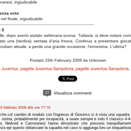
ranesi, ingiudicabile
la polemica sviluppatasi in questi giorni, soprattutto fra tifosi
io che ognuno tiri l'acqua al suo mulino e difenda strenuamente il
 presenza o dell'assenza di prove. Ci interessa invece altro.
senza voto
nel finale, ingiudicabile
-----------------------------------------------------------------
Teramo, l'ingiustizia sportiva
UG
o 5
17
Nei giorni scorsi abbiamo ricevuto alcuni messaggi di amici
palle, dopo averlo aiutato settimana scorsa. Tuttavia, si deve notare co
teramani, che ci chiedevano spazio per la loro vicenda, al limite
ll'incredibile. Ce ne occupiamo volentieri.
to una (tardiva) ventata d'aria fresca. Continua a presentare giocat
Poulsen attuale, e perde una grande occasione, l'ennesima. L'ultima?
po le incongruenze emerse negli scorsi anni nello scandalo del
alcioscommesse, con le assurde accuse a Pepe e Bonucci, e la
radossale situazione di Conte, oltre ai tanti altri tirati in ballo solo da
Postato
15th February 2009
da Unknown
stimonianze di terze parti (senza riscontri oggettivi), ora si punta il dito
ntro il Teramo.
Juventus
pagella Juventus-Sampdoria
pagelle Juventus-Sampdoria
ta
27
Visualizza commenti
-Marotta ha conseguito il suo ottavo successo nelle 19 competizioni
torie e tre secondi posti in 19 competizioni: risultati impressionanti, da
5 febbraio 2009 alle ore 17:16
guida, negli ultimi 13 mesi, sono stati ottenuti (in 5 competizioni) 3
che col cambio di modulo con l'ingresso di Giovinco si è vista una squadra pi
i ostina, probabilmente per incapacità, a usare sempre e solo il classico 4
no, Nedved e Camoranesi hanno dimostrato che possono tranquillament
nza epr questo sbilanciare la squadra nel caso si aggiunga loro un trequartista