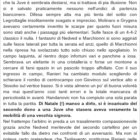
che la Juve è sembrata destarsi, ma si trattava di pia illusione. Non
si è salvato praticamente nessuno nell'undici di partenza
bianconero. Difesa sempre alta ma più lenta del solito con
Legrottaglie insolitamente svagato e impreciso, Molinaro e Grygera
avevano certamente invertito le scarpe per quanto fuori misura
sono stati anche i passaggi più elementari. Sulle fasce di un 4-4-2
classico il nulla. I fantasmi di Nedved e Marchionni si sono aggirati
sulle fasce laterali per tutta la serata ed anzi, quello di Marchionni
nella ripresa ha svolazzato tutto solo chiuso nello spogliatoio. In
campo Iaquinta, al rientro dopo infortuni vari e panchine a iosa.
Sembrava un elefante in una cristalleria o forse un montone a
cercare di farsi spazio in un pascolo troppo affollato. Con il suo
ingresso in campo, Ranieri ha cambiato modulo scegliendo di
schierare il rombo di centrocampo con Giovinco sul vertice alto e
Sissoko sul vertice basso. Si è vista almeno un po' di buona volontà
ma mai quest'anno così tanti errori e la totale mancanza di
pericolosità in avanti. Handanovic non ha compiuto una sola parata
in tutta la partita.
Di Natale (!) manco a dirlo, si è incaricato del
secondo dono a una Juve che stasera aveva veramente la
mobilità di una vecchia signora.
Nel frattempo l'arbitro in preda a un trasalimento compassionevole
grazia anche Nedved meritevole del secondo cartellino per un
evitabile fallo da dietro nei confronti di un avversario. Ma non si
poteva certo pretendere che Tagliavento sostituisse Ranieri nelle