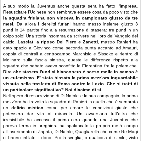
A suo modo la Juventus anche questa sera ha fatto
l'impresa
.
Resuscitare l'Udinese non sembrava essere cosa da poco visto che
la squadra friulana non vinceva in campionato giusto da tre
mesi.
Da allora i derelitti furlani hanno messo insieme giusto 3
punti in 14 partite fino alla resurrezione di stasera: tre punti in un
colpo solo! Una storia insomma da scrivere nel libro del Vangelo del
calcio.
Lasciati a riposo Del Piero e Zanetti
, mastro Ranieri ha
dato spazio a Giovinco come seconda punta accanto ad Amauri,
coppia di centrali a centrocampo Marchisio e Sissoko e rientro di
Molinaro sulla fascia sinistra, queste le differenze rispetto alla
squadra che sabato aveva sconfitto la Fiorentina fra le polemiche.
Dire che stasera l'undici bianconero è sceso molle in campo è
un eufemismo.
E' stata bissata la prima mezz'ora inguardabile
vissuta nella trasferta di Roma contro la Lazio. Che si tratti di
un particolare significativo? Noi diacimo di sì.
Nell'opera di resurrezione di Di Natale e la sua compagnia, la prima
mezz'ora ha travolto la squadra di Ranieri in quello che è sembrato
un
delirio mistico
come per creare le condizioni giuste che
potessero dar vita al miracolo. Un avversario tutt'altro che
irresistibile ha accesso il primo cero quando una Juventus che
pareva ferma in preghiera ha spalancato la propria metà campo
all'inserimento di Zapata, Di Natale, Quagliarella che come Re Magi
ci hanno infilato il dono. Poi la sveglia, o qualcosa di simile, visto