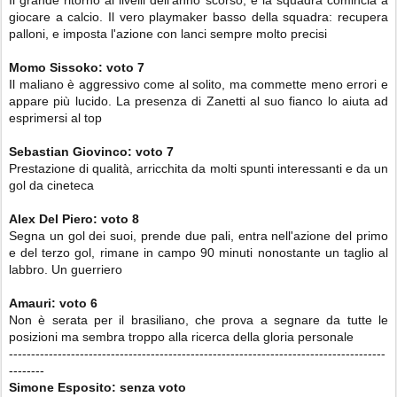
Il grande ritorno ai livelli dell'anno scorso, e la squadra comincia a
giocare a calcio. Il vero playmaker basso della squadra: recupera
palloni, e imposta l'azione con lanci sempre molto precisi
Momo Sissoko:
voto 7
Il maliano è aggressivo come al solito, ma commette meno errori e
appare più lucido. La presenza di Zanetti al suo fianco lo aiuta ad
esprimersi al top
Sebastian Giovinco: voto 7
Prestazione di qualità, arricchita da molti spunti interessanti e da un
gol da cineteca
Alex Del Piero:
voto 8
Segna un gol dei suoi, prende due pali, entra nell'azione del primo
e del terzo gol, rimane in campo 90 minuti nonostante un taglio al
labbro. Un guerriero
Amauri
:
voto 6
Non è serata per il brasiliano, che prova a segnare da tutte le
posizioni ma sembra troppo alla ricerca della gloria personale
-------------------------------------------------------------------------------------
--------
Simone Esposito: senza voto