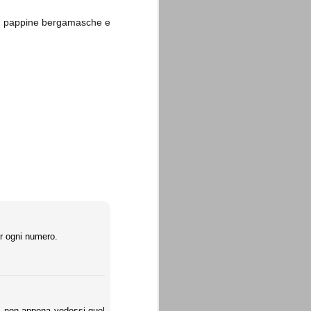
on pappine bergamasche e
La sentenza di
SEP
Cassazione su Moggi
11
Dal sito della Corte di
Cassazione:
"In Italia la Corte Suprema di
Cassazione è al vertice della
giurisdizione ordinaria; tra le
principali funzioni che le sono
attribuite dalla legge fondamentale
sull'ordinamento giudiziario del 30
gennaio 1941 n. 12 (art. 65) vi è
quella di assicurare "l'esatta
er ogni numero.
osservanza e l'uniforme
interpretazione della legge, l'unità
del diritto oggettivo nazionale, il
rispetto dei limiti delle diverse
giurisdizioni".
a, non appena vedessi quel