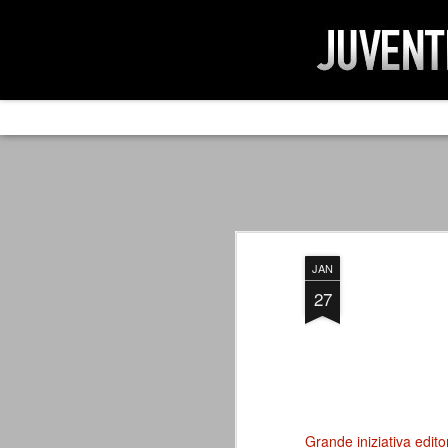
AD IMPOSSIBIL
SEP
19
Ad impossibilìa nemo tenetur. Per
significa che nessuno è tenuto a 
Ed infatti, per chi ricorda le convulse gi
JAN
davvero impresa impossibile quella di mod
erano abbattuti sulla Juventus.
27
PER UNA VERITÀ
SEP
STORICA
19
Cari amici, l'avventura che
abbiamo iniziato il 5 maggio 2007
Grande iniziativa edito