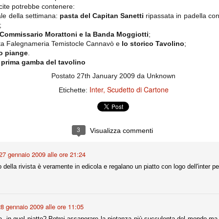
importantissimi punti per la
cite potrebbe contenere:
Nonostante il gol fortunoso del
qualificazione e mettendosi alle
Chievo, la sensazione netta è che
spalle le brutte prestazioni del
nale della settimana:
pasta del Capitan Sanetti
ripassata in padella c
la matassa sia molto, molto lunga
campionato. Dopo un primo tempo
;
e difficile da sbrogliare.
di sofferenza gli uomini di Allegri
l Commissario Morattoni e la Banda Moggiotti
;
hanno saputo reagire al gol
miata Falegnameria Temistocle Cannavò e
lo storico Tavolino
;
fortunoso (e non molto regolare)
segnato dagli inglesi e a portare a
to piange
.
casa il bottino intero.
a prima gamba del tavolino
Postato
27th January 2009
da Unknown
Inter
Scudetto di Cartone
Etichette:
3
Visualizza commenti
27 gennaio 2009 alle ore 21:24
 delle operazioni di calciomercato, oltre che sulle liste Uefa e serie A (e
 della rivista è veramente in edicola e regalano un piatto con logo dell'inter p
abbiamo già pubblicato un pezzo dedicato pochi giorni fa. Ricordiamo che
) dei 12 giocatori usciti nella sessione di calciomercato sono italiani, e
i giocatori arrivati.
8 gennaio 2009 alle ore 11:05
osta all'Olimpico. Una squadra che per i primi 75 minuti non ha
a, in quel piatto? Potrei assaporare la pietanza più succulenta del mondo m