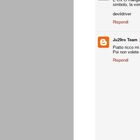
combinato un granché, ritrova la lu
simbolo, la vo
devildriver
Champions League 2015/16
AUG
Rispondi
28
I sorteggi di giovedì 27 Agosto han
che, a detta di tutti, è capitata nel
Gruppo A: Psg (Fra), Real Madrid (Spa),
Ju29ro Team
Piatto ricco mi 
Gruppo B: Psv Eindhoven (Ola), Manches
Poi non volete 
Gruppo C: Benfica (Por), Atletico Madrid
Rispondi
Juventus - Udinese 0-1
AUG
23
Sconfitta meritata, anche con un p
dalle scelte iniziali per continuar
sbagliato davvero molto. Siamo certi che
fretta. Che ne pensate voi? Un semplice 
Nel frattempo, le nostre pagelle:
Buffon s.v.
La legge è disuguale per tutt
AUG
20
È di oggi la pubblicazione del disp
sull'ennesimo ramo del calciosco