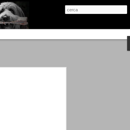
re, condanne scritte prima di ogni
, e chi provava a cantare fuori dal coro
 giustizialista innescato da una indagine
nso unico.
abbia e dalla passione, si ritrovò a
are quell’onda mediatica che ci stava