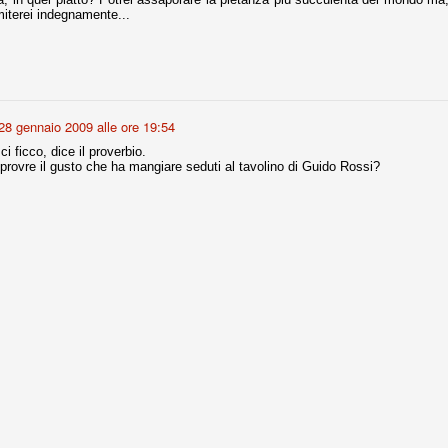
ce solo a 10 minuti dalla fine, dopo essere rimasta in 10 uomini.
miterei indegnamente...
no regalato un'urna non facile alle italiane, specialmente alla Juventus,
 girone forse più avvincente:
 Shakhtar Donetsk (Ucr), Malmoe (Sve)
28 gennaio 2009 alle ore 19:54
ci ficco, dice il proverbio.
ter Utd (Ing), Cska Mosca (Rus), Wolfsburg (Ger).
provre il gusto che ha mangiare seduti al tavolino di Guido Rossi?
 (Spa), Galatasaray (Tur), Astana (Kaz).
izzico di sfortuna. Partita sbagliata come impostazione, a cominciare
e con la gestione della stessa. Può succedere. Oggi anche Allegri ha
 lo abbia capito. Quindi, niente drammi e vediamo di imparare in
passo falso, o c'è qualcosa di più?
i
ositivo della sentenza di primo grado del processo sportivo
mmesse.