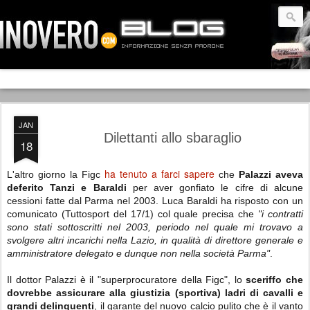
JAN
Dilettanti allo sbaraglio
18
ha tenuto a farci sapere
L'altro giorno la Figc
che
Palazzi aveva
deferito Tanzi e Baraldi
per aver gonfiato le cifre di alcune
cessioni fatte dal Parma nel 2003. Luca Baraldi ha risposto con un
comunicato (Tuttosport del 17/1) col quale precisa che
"i contratti
sono stati sottoscritti nel 2003, periodo nel quale mi trovavo a
svolgere altri incarichi nella Lazio, in qualità di direttore generale e
amministratore delegato e dunque non nella società Parma"
.
Il dottor Palazzi è il "superprocuratore della Figc", lo
sceriffo che
dovrebbe assicurare alla giustizia (sportiva) ladri di cavalli e
grandi delinquenti
, il garante del nuovo calcio pulito che è il vanto