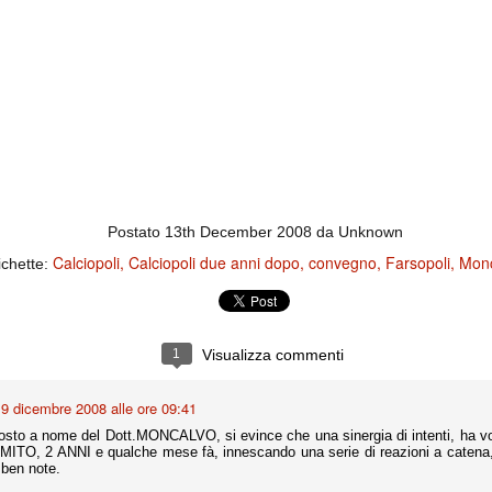
ce solo a 10 minuti dalla fine, dopo essere rimasta in 10 uomini.
no regalato un'urna non facile alle italiane, specialmente alla Juventus,
 girone forse più avvincente:
 Shakhtar Donetsk (Ucr), Malmoe (Sve)
ter Utd (Ing), Cska Mosca (Rus), Wolfsburg (Ger).
 (Spa), Galatasaray (Tur), Astana (Kaz).
Postato
13th December 2008
da Unknown
Calciopoli
Calciopoli due anni dopo
convegno
Farsopoli
Mon
ichette:
izzico di sfortuna. Partita sbagliata come impostazione, a cominciare
e con la gestione della stessa. Può succedere. Oggi anche Allegri ha
 lo abbia capito. Quindi, niente drammi e vediamo di imparare in
passo falso, o c'è qualcosa di più?
1
Visualizza commenti
9 dicembre 2008 alle ore 09:41
i
sto a nome del Dott.MONCALVO, si evince che una sinergia di intenti, ha vol
 MITO, 2 ANNI e qualche mese fà, innescando una serie di reazioni a catena
ositivo della sentenza di primo grado del processo sportivo
 ben note.
mmesse.