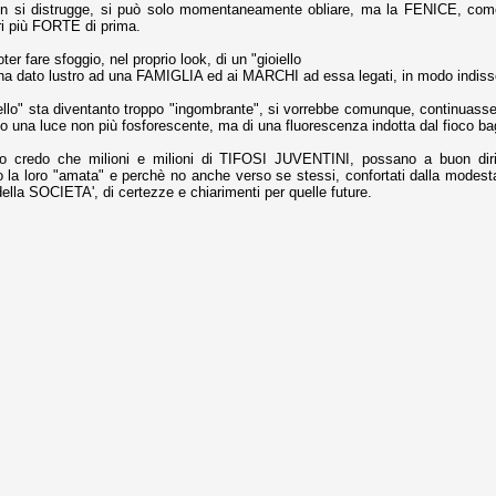
n si distrugge, si può solo momentaneamente obliare, ma la FENICE, co
la polemica sviluppatasi in questi giorni, soprattutto fra tifosi
ri più FORTE di prima.
io che ognuno tiri l'acqua al suo mulino e difenda strenuamente il
 presenza o dell'assenza di prove. Ci interessa invece altro.
ter fare sfoggio, nel proprio look, di un "gioiello
 ha dato lustro ad una FAMIGLIA ed ai MARCHI ad essa legati, in modo indiss
Teramo, l'ingiustizia sportiva
UG
oello" sta diventanto troppo "ingombrante", si vorrebbe comunque, continuasse
17
Nei giorni scorsi abbiamo ricevuto alcuni messaggi di amici
o una luce non più fosforescente, ma di una fluorescenza indotta dal fioco bagl
teramani, che ci chiedevano spazio per la loro vicenda, al limite
ll'incredibile. Ce ne occupiamo volentieri.
o credo che milioni e milioni di TIFOSI JUVENTINI, possano a buon dirit
 la loro "amata" e perchè no anche verso se stessi, confortati dalla modest
po le incongruenze emerse negli scorsi anni nello scandalo del
i della SOCIETA', di certezze e chiarimenti per quelle future.
alcioscommesse, con le assurde accuse a Pepe e Bonucci, e la
radossale situazione di Conte, oltre ai tanti altri tirati in ballo solo da
stimonianze di terze parti (senza riscontri oggettivi), ora si punta il dito
ntro il Teramo.
ta
-Marotta ha conseguito il suo ottavo successo nelle 19 competizioni
torie e tre secondi posti in 19 competizioni: risultati impressionanti, da
guida, negli ultimi 13 mesi, sono stati ottenuti (in 5 competizioni) 3