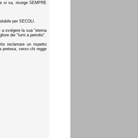
me si sa, risorge SEMPRE
olubile per SECOLI.
 a svolgere la sua "eterna
iore dei "lumi a petrolio".
to reclamare un rispetto
a pretesa, verso chi regge