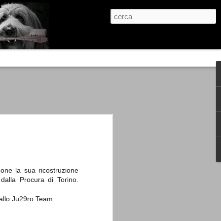
re, condanne scritte prima di ogni
, e chi provava a cantare fuori dal coro
 giustizialista innescato da una indagine
nso unico.
abbia e dalla passione, si ritrovò a
are quell’onda mediatica che ci stava
pone la sua ricostruzione
 dalla Procura di Torino.
allo Ju29ro Team.