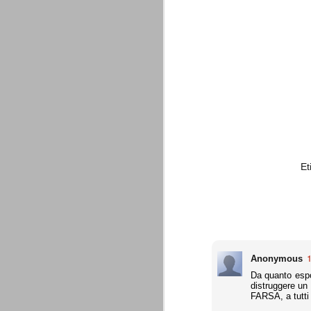
combinato un granché, ritrova la lu
Champions League 2015/16
AUG
28
I sorteggi di giovedì 27 Agosto han
che, a detta di tutti, è capitata nel
Gruppo A: Psg (Fra), Real Madrid (Spa),
Gruppo B: Psv Eindhoven (Ola), Manches
Gruppo C: Benfica (Por), Atletico Madrid
Juventus - Udinese 0-1
AUG
Et
23
Sconfitta meritata, anche con un p
dalle scelte iniziali per continuar
sbagliato davvero molto. Siamo certi che
fretta. Che ne pensate voi? Un semplice 
Nel frattempo, le nostre pagelle:
Buffon s.v.
1
Anonymous
La legge è disuguale per tutt
Da quanto espo
AUG
distruggere un
20
È di oggi la pubblicazione del disp
FARSA, a tutti
sull'ennesimo ramo del calciosco