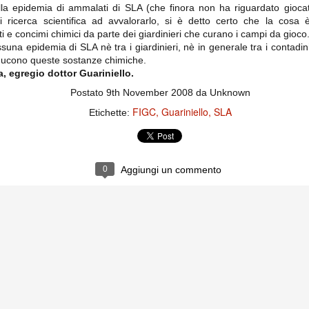
importantissimi punti per la
la epidemia di ammalati di SLA (che finora non ha riguardato giocator
Nonostante il gol fortunoso del
qualificazione e mettendosi alle
Chievo, la sensazione netta è che
i ricerca scientifica ad avvalorarlo, si è detto certo che la cosa
spalle le brutte prestazioni del
la matassa sia molto, molto lunga
campionato. Dopo un primo tempo
anti e concimi chimici da parte dei giardinieri che curano i campi da gioco
e difficile da sbrogliare.
di sofferenza gli uomini di Allegri
suna epidemia di SLA nè tra i giardinieri, nè in generale tra i contadin
hanno saputo reagire al gol
ducono queste sostanze chimiche.
fortunoso (e non molto regolare)
 egregio dottor Guariniello.
segnato dagli inglesi e a portare a
casa il bottino intero.
Postato
9th November 2008
da Unknown
FIGC
Guariniello
SLA
Etichette:
0
Aggiungi un commento
 delle operazioni di calciomercato, oltre che sulle liste Uefa e serie A (e
abbiamo già pubblicato un pezzo dedicato pochi giorni fa. Ricordiamo che
) dei 12 giocatori usciti nella sessione di calciomercato sono italiani, e
i giocatori arrivati.
osta all'Olimpico. Una squadra che per i primi 75 minuti non ha