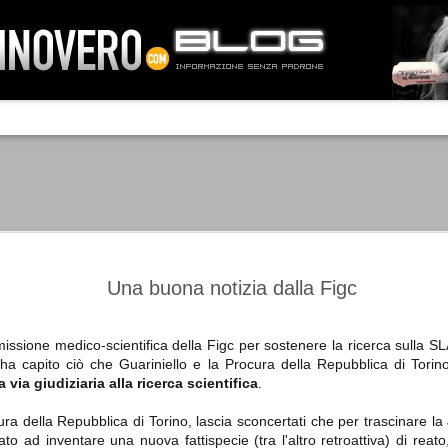
IA NEMO TENETUR
Mass-media feroci, sentimento popola
processo. Una vera e propria mattanza
veniva travolto, annichilito dal furore
 chi conosce il latino, questa frase
che, fin dai primi attimi, sembrò a se
fare imprese impossibili.
Un gruppo di persone, spronato dalla r
ornate dell’estate 2006, sembrava
lavorare sul web per cercare di argin
ificare il corso degli eventi che si
condannando irreversibilmente.
Una buona notizia dalla Figc
issione medico-scientifica della Figc per sostenere la ricerca sulla SL
o ha capito ciò che Guariniello e la Procura della Repubblica di Torin
Manchester City -
Juventus - Chievo 1-1
SEP
SEP
 via giudiziaria alla ricerca scientifica
.
Juventus 1-2
15
12
La Juventus esce con un
misero punto dallo Juventus
La Juventus trionfa a
ura della Repubblica di Torino, lascia sconcertati che per trascinare la
Stadium, accentuando una crisi
Manchester conquistandosi tre
ato ad inventare una nuova fattispecie (tra l'altro retroattiva) di reato,
che sembra non avere fine.