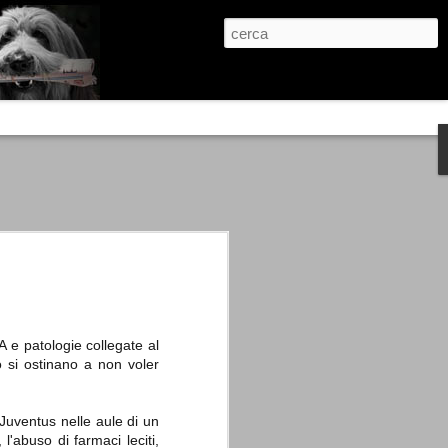
re, condanne scritte prima di ogni
, e chi provava a cantare fuori dal coro
 giustizialista innescato da una indagine
nso unico.
abbia e dalla passione, si ritrovò a
are quell’onda mediatica che ci stava
A e patologie collegate al
o si ostinano a non voler
 Juventus nelle aule di un
 l'abuso di farmaci leciti,