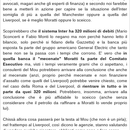
avvocati, magari anche gli esperti di finanza) e secondo noi farebbe
bene a metterli in azione per capire se la situazione dell'Inter
somiglia di più a quella del Manchester oppure a quella del
Liverpool, se è meglio Moratti oppure lo sceicco.
Scoprirebbero che
il sistema Inter ha 320 milioni di debiti
(Mario
Sconcerti e Fabio Monti lo negano ma non perchè hanno letto il
bilancio, solo perchè si fidano della Gazzetta) e la banca più
esposta fa parte del gruppo americano General Electric che tanto
bene non se la passa con i tempi che corrono. E' vero che
in
quella banca il "mecenate" Moratti fa parte del Comitato
Esecutivo
ma, visti i tempi veramente grami che ci aspettano, i
consulenti del Mou potrebbero arrivare alla conclusione che anche
al mecenate (anzi, proprio perchè mecenate e non finanziere
d'assalto come quelli del Liverpool) potrebbe venire chiesto, come
nel caso della Roma e del Liverpool, di
rientrare in tutto o in
parte da quei 320 milioni
. Potrebbero, insomma, arrivare alla
conclusione che è più affidabile lo sceicco (anche senza
considerare che il petrolio da raffinare a Moratti lo vende proprio
lui).
Chissà allora cosa passerà per la testa al Mou (che non è un pirla);
nel frattempo al Liverpool, così dicono le agenzie, stanno valutando