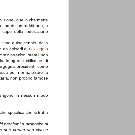
visione, quello che mette
 tipo di contraddittorio, a
e capo della federazione
La sentenza di
ultimo quindicennio, dalla
SEP
Cassazione su Moggi
riciclaggio
ta da episodi di
11
Dal sito della Corte di
mministrazioni statali non
Cassazione:
 fotografie idilliache di
ergogna presidenti come
"In Italia la Corte Suprema di
osca per normalizzare la
Cassazione è al vertice della
giurisdizione ordinaria; tra le
lkaria, non proprio famose
principali funzioni che le sono
attribuite dalla legge fondamentale
sull'ordinamento giudiziario del 30
n vengono in nessun modo
gennaio 1941 n. 12 (art. 65) vi è
quella di assicurare "l'esatta
osservanza e l'uniforme
interpretazione della legge, l'unità
he specifica che si tratta
del diritto oggettivo nazionale, il
rispetto dei limiti delle diverse
giurisdizioni".
ti problemi a proposito di
 e si è creata una classe