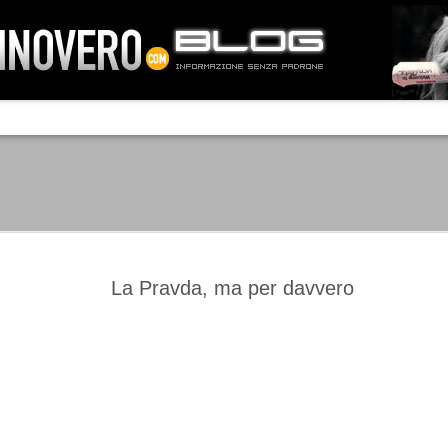
IA NEMO TENETUR
Mass-media feroci, sentimento popola
processo. Una vera e propria mattanza
veniva travolto, annichilito dal furore
 chi conosce il latino, questa frase
che, fin dai primi attimi, sembrò a se
fare imprese impossibili.
Un gruppo di persone, spronato dalla r
ornate dell’estate 2006, sembrava
lavorare sul web per cercare di argin
ificare il corso degli eventi che si
condannando irreversibilmente.
La Pravda, ma per davvero
Manchester City -
Juventus - Chievo 1-1
SEP
SEP
Juventus 1-2
15
12
La Juventus esce con un
misero punto dallo Juventus
La Juventus trionfa a
Stadium, accentuando una crisi
Manchester conquistandosi tre
che sembra non avere fine.