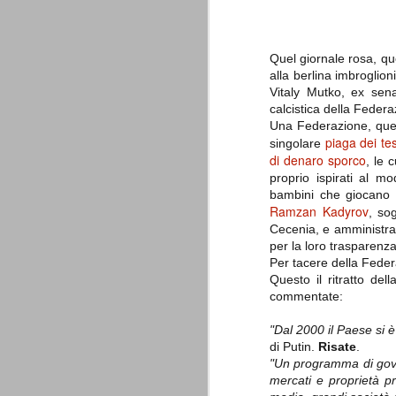
è finita.
Quando abbiamo messo on line
questo sito la nostra squadra del
cuore stava vivendo il suo periodo
Quel giornale rosa, qu
più buio, annichilita nel suo
alla berlina imbroglion
prestigio e guidata in modo da non
Vitaly Mutko, ex sena
dare molte speranze di un futuro
migliore.
calcistica della Feder
Una Federazione, quell
piaga dei te
singolare
di denaro sporco
, le 
proprio ispirati al mo
bambini che giocano 
Ramzan Kadyrov
, so
Cecenia, e amministraz
per la loro trasparenza
Per tacere della Feder
La Juve meno italiana
SEP
Questo il ritratto d
8
Sulle implicazioni anche finanziarie
commentate:
relativi criteri di compilazione), 
7 (alcuni dei quali utilizzati poco o nulla
"Dal 2000 il Paese si è
che sono italiani invece solo 2 dei 10 nuov
di Putin.
Risate
.
"Un programma di gover
Roma - Juventus 2-1
AUG
mercati e proprietà pr
30
La Juventus rimedia una sonora bat