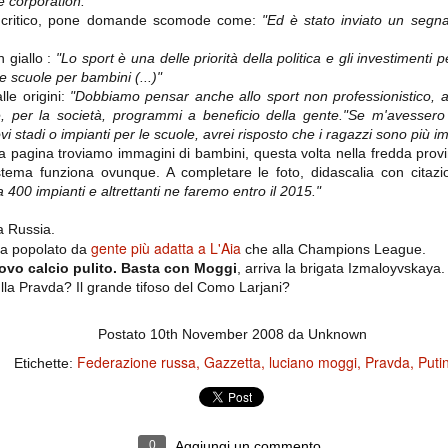
e corporation."
ce solo a 10 minuti dalla fine, dopo essere rimasta in 10 uomini.
lto critico, pone domande scomode come:
"Ed è stato inviato un segnal
n giallo :
"Lo sport è una delle priorità della politica e gli investimenti p
e scuole per bambini (...)"
no regalato un'urna non facile alle italiane, specialmente alla Juventus,
 girone forse più avvincente:
le origini:
"Dobbiamo pensar anche allo sport non professionistico, a
e, per la società, programmi a beneficio della gente."
Se m'avessero 
 Shakhtar Donetsk (Ucr), Malmoe (Sve)
i stadi o impianti per le scuole, avrei risposto che i ragazzi sono più im
a pagina troviamo immagini di bambini, questa volta nella fredda provinc
ter Utd (Ing), Cska Mosca (Rus), Wolfsburg (Ger).
istema funziona ovunque. A completare le foto, didascalia con citaz
 (Spa), Galatasaray (Tur), Astana (Kaz).
 400 impianti e altrettanti ne faremo entro il 2015."
a Russia.
gente più adatta a L'Aia
izzico di sfortuna. Partita sbagliata come impostazione, a cominciare
sia popolato da
che alla Champions League.
e con la gestione della stessa. Può succedere. Oggi anche Allegri ha
ovo calcio pulito.
Basta con Moggi
, arriva la brigata Izmaloyvskaya.
 lo abbia capito. Quindi, niente drammi e vediamo di imparare in
ulla Pravda? Il grande tifoso del Como Larjani?
passo falso, o c'è qualcosa di più?
Postato
10th November 2008
da Unknown
Federazione russa
Gazzetta
luciano moggi
Pravda
Puti
Etichette:
i
ositivo della sentenza di primo grado del processo sportivo
mmesse.
0
Aggiungi un commento