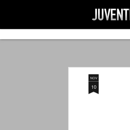
AD IMPOSSIBIL
SEP
19
Ad impossibilìa nemo tenetur. Per
significa che nessuno è tenuto a 
Ed infatti, per chi ricorda le convulse gi
NOV
davvero impresa impossibile quella di mod
erano abbattuti sulla Juventus.
10
PER UNA VERITÀ
SEP
STORICA
19
Cari amici, l'avventura che
abbiamo iniziato il 5 maggio 2007