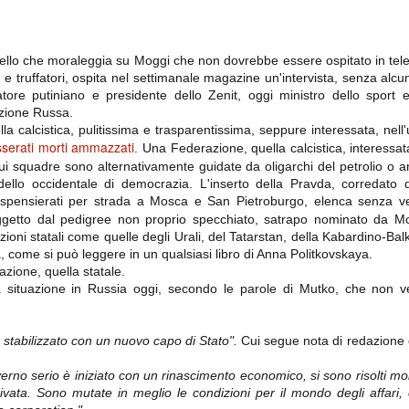
importantissimi punti per la
Nonostante il gol fortunoso del
qualificazione e mettendosi alle
Chievo, la sensazione netta è che
spalle le brutte prestazioni del
la matassa sia molto, molto lunga
campionato. Dopo un primo tempo
e difficile da sbrogliare.
di sofferenza gli uomini di Allegri
ello che moraleggia su Moggi che non dovrebbe essere ospitato in tele
hanno saputo reagire al gol
i e truffatori, ospita nel settimanale magazine un'intervista, senza alcun
fortunoso (e non molto regolare)
tore putiniano e presidente dello Zenit, oggi ministro dello sport 
segnato dagli inglesi e a portare a
casa il bottino intero.
azione Russa.
a calcistica, pulitissima e trasparentissima, seppure interessata, nell'
sserati morti ammazzati
. Una Federazione, quella calcistica, interessa
cui squadre sono alternativamente guidate da oligarchi del petrolio o a
dello occidentale di democrazia. L'inserto della Pravda, corredato da
spensierati per strada a Mosca e San Pietroburgo, elenca senza v
ggetto dal pedigree non proprio specchiato, satrapo nominato da M
ioni statali come quelle degli Urali, del Tatarstan, della Kabardino-Ba
, come si può leggere in un qualsiasi libro di Anna Politkovskaya.
azione, quella statale.
ella situazione in Russia oggi, secondo le parole di Mutko, che no
 delle operazioni di calciomercato, oltre che sulle liste Uefa e serie A (e
abbiamo già pubblicato un pezzo dedicato pochi giorni fa. Ricordiamo che
) dei 12 giocatori usciti nella sessione di calciomercato sono italiani, e
 stabilizzato con un nuovo capo di Stato".
Cui segue nota di redazione c
i giocatori arrivati.
no serio è iniziato con un rinascimento economico, si sono risolti mol
ivata. Sono mutate in meglio le condizioni per il mondo degli affari,
osta all'Olimpico. Una squadra che per i primi 75 minuti non ha