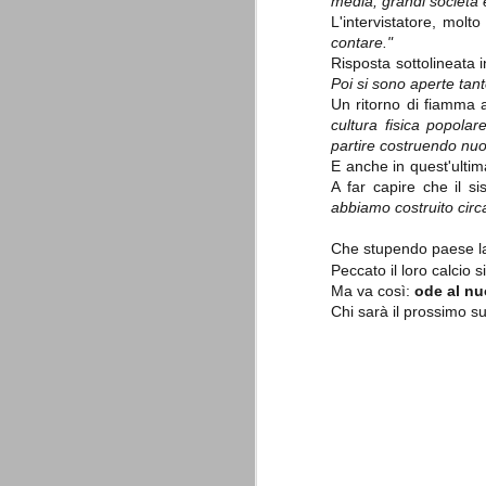
media, grandi società 
combinato un granché, ritrova la lu
L'intervistatore, mo
contare."
Champions League 2015/16
Risposta sottolineata i
AUG
Poi si sono aperte tant
28
I sorteggi di giovedì 27 Agosto han
che, a detta di tutti, è capitata nel
Un ritorno di fiamma al
cultura fisica popolar
Gruppo A: Psg (Fra), Real Madrid (Spa),
partire costruendo nuov
E anche in quest'ultim
Gruppo B: Psv Eindhoven (Ola), Manches
A far capire che il s
Gruppo C: Benfica (Por), Atletico Madrid
abbiamo costruito circa
Juventus - Udinese 0-1
AUG
Che stupendo paese l
23
Sconfitta meritata, anche con un p
Peccato il loro calcio 
dalle scelte iniziali per continuar
Ma va così:
ode al nu
sbagliato davvero molto. Siamo certi che
Chi sarà il prossimo s
fretta. Che ne pensate voi? Un semplice 
Nel frattempo, le nostre pagelle:
Buffon s.v.
La legge è disuguale per tutt
AUG
20
È di oggi la pubblicazione del disp
sull'ennesimo ramo del calciosco