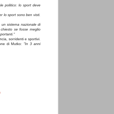
e politico: lo sport deve
er lo sport sono ben visti.
 un sistema nazionale di
chiesto se fosse meglio
portanti."
ia, sorridenti e sportivi.
ione di Mutko:
"In 3 anni
n