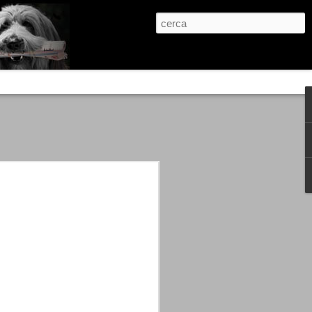
re, condanne scritte prima di ogni
, e chi provava a cantare fuori dal coro
 giustizialista innescato da una indagine
nso unico.
abbia e dalla passione, si ritrovò a
are quell’onda mediatica che ci stava