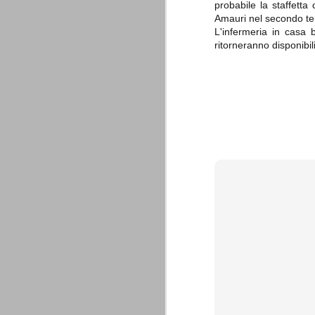
probabile la staffetta
combinato un granché, ritrova la lu
Amauri nel secondo t
L'infermeria in casa
Champions League 2015/16
AUG
ritorneranno disponibil
28
I sorteggi di giovedì 27 Agosto han
che, a detta di tutti, è capitata nel
Gruppo A: Psg (Fra), Real Madrid (Spa),
Gruppo B: Psv Eindhoven (Ola), Manches
Gruppo C: Benfica (Por), Atletico Madrid
Juventus - Udinese 0-1
AUG
23
Sconfitta meritata, anche con un p
dalle scelte iniziali per continuar
sbagliato davvero molto. Siamo certi che
fretta. Che ne pensate voi? Un semplice 
Nel frattempo, le nostre pagelle:
Buffon s.v.
La legge è disuguale per tutt
AUG
20
È di oggi la pubblicazione del disp
sull'ennesimo ramo del calciosco