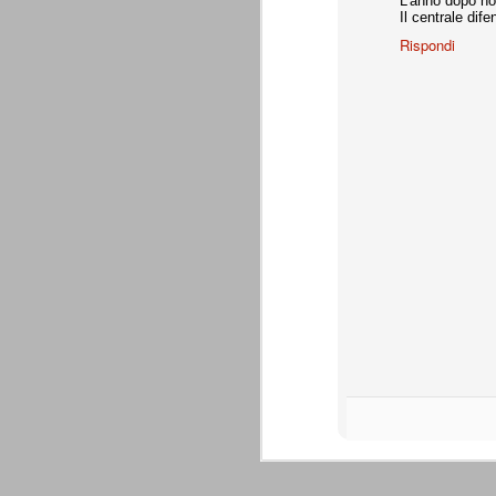
L'anno dopo no
combinato un granché, ritrova la lu
Il centrale dif
Rispondi
Champions League 2015/16
AUG
28
I sorteggi di giovedì 27 Agosto han
che, a detta di tutti, è capitata nel
Gruppo A: Psg (Fra), Real Madrid (Spa),
Gruppo B: Psv Eindhoven (Ola), Manches
Gruppo C: Benfica (Por), Atletico Madrid
Juventus - Udinese 0-1
AUG
23
Sconfitta meritata, anche con un p
dalle scelte iniziali per continuar
sbagliato davvero molto. Siamo certi che
fretta. Che ne pensate voi? Un semplice 
Nel frattempo, le nostre pagelle:
Buffon s.v.
La legge è disuguale per tutt
AUG
20
È di oggi la pubblicazione del disp
sull'ennesimo ramo del calciosco