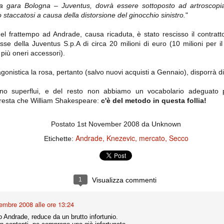
importantissimi punti per la
la gara Bologna – Juventus, dovrà essere sottoposto ad artroscopi
Nonostante il gol fortunoso del
qualificazione e mettendosi alle
Chievo, la sensazione netta è che
staccatosi a causa della distorsione del ginocchio sinistro.
"
spalle le brutte prestazioni del
la matassa sia molto, molto lunga
campionato. Dopo un primo tempo
e difficile da sbrogliare.
di sofferenza gli uomini di Allegri
nel frattempo ad Andrade, causa ricaduta, è stato rescisso il contrat
hanno saputo reagire al gol
se della Juventus S.p.A di circa 20 milioni di euro (10 milioni per il
fortunoso (e non molto regolare)
 più oneri accessori).
segnato dagli inglesi e a portare a
casa il bottino intero.
gonistica la rosa, pertanto (salvo nuovi acquisti a Gennaio), disporrà di s
no superflui, e del resto non abbiamo un vocabolario adeguato 
 resta che William Shakespeare:
c'è del metodo in questa follia!
Postato
1st November 2008
da Unknown
Andrade
Knezevic
mercato
Secco
Etichette:
 delle operazioni di calciomercato, oltre che sulle liste Uefa e serie A (e
abbiamo già pubblicato un pezzo dedicato pochi giorni fa. Ricordiamo che
1
Visualizza commenti
) dei 12 giocatori usciti nella sessione di calciomercato sono italiani, e
i giocatori arrivati.
embre 2008 alle ore 13:24
 Andrade, reduce da un brutto infortunio.
osta all'Olimpico. Una squadra che per i primi 75 minuti non ha