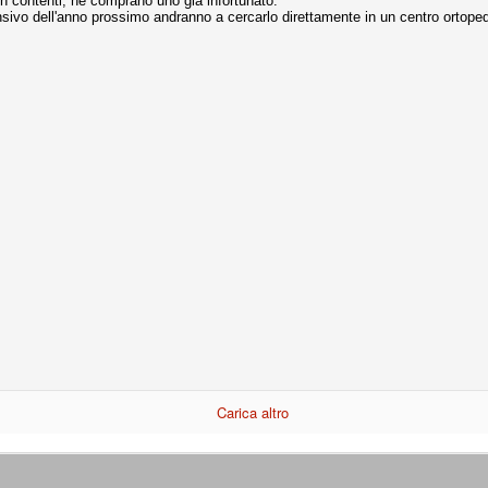
n contenti, ne comprano uno già infortunato.
ce solo a 10 minuti dalla fine, dopo essere rimasta in 10 uomini.
ensivo dell'anno prossimo andranno a cercarlo direttamente in un centro ortoped
no regalato un'urna non facile alle italiane, specialmente alla Juventus,
 girone forse più avvincente:
 Shakhtar Donetsk (Ucr), Malmoe (Sve)
ter Utd (Ing), Cska Mosca (Rus), Wolfsburg (Ger).
 (Spa), Galatasaray (Tur), Astana (Kaz).
izzico di sfortuna. Partita sbagliata come impostazione, a cominciare
e con la gestione della stessa. Può succedere. Oggi anche Allegri ha
 lo abbia capito. Quindi, niente drammi e vediamo di imparare in
passo falso, o c'è qualcosa di più?
Carica altro
i
ositivo della sentenza di primo grado del processo sportivo
mmesse.